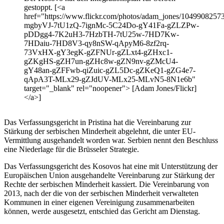
gestoppt. [<a
href="https://www.flickr.com/photos/adam_jones/10499082573/
mgbyVJ-7tU1zQ-7ignMc-5C24Do-gY41Fa-gZLZPw-
pDDgg4-7K2uH3-7HzbTH-7tU25w-7HD7Kw-
7HDaiu-7HD8V3-qy8nSW-qApyM6-8zf2rq-
73VxHX-gY3egK-gZFNUr-gZLxt4-gZHxc1-
gZKgHS-gZH7un-gZHc8w-gZN9nv-gZMcU4-
gY48an-gZFFwb-qiZuic-gZL5Dc-gZKeQ1-gZG4e7-
qApA3T-MLx29-gZJdUV-MLx25-MLvN5-8N1e6b"
target="_blank" rel="noopener"> [Adam Jones/Flickr]
</a>]
Das Verfassungsgericht in Pristina hat die Vereinbarung zur
Stärkung der serbischen Minderheit abgelehnt, die unter EU-
Vermittlung ausgehandelt worden war. Serbien nennt den Beschluss
eine Niederlage für die Brüsseler Strategie.
Das Verfassungsgericht des Kosovos hat eine mit Unterstützung der
Europäischen Union ausgehandelte Vereinbarung zur Stärkung der
Rechte der serbischen Minderheit kassiert. Die Vereinbarung von
2013, nach der die von der serbischen Minderheit verwalteten
Kommunen in einer eigenen Vereinigung zusammenarbeiten
können, werde ausgesetzt, entschied das Gericht am Dienstag.