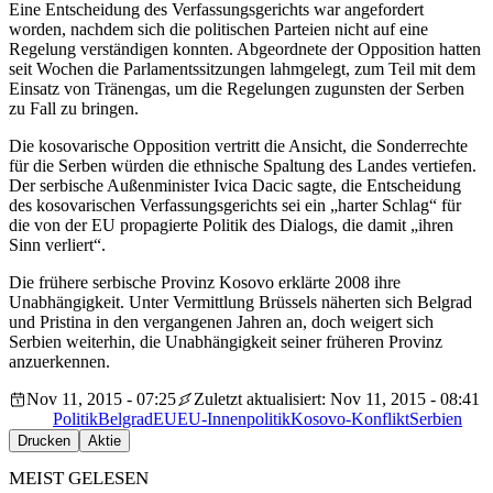
Eine Entscheidung des Verfassungsgerichts war angefordert
worden, nachdem sich die politischen Parteien nicht auf eine
Regelung verständigen konnten. Abgeordnete der Opposition hatten
seit Wochen die Parlamentssitzungen lahmgelegt, zum Teil mit dem
Einsatz von Tränengas, um die Regelungen zugunsten der Serben
zu Fall zu bringen.
Die kosovarische Opposition vertritt die Ansicht, die Sonderrechte
für die Serben würden die ethnische Spaltung des Landes vertiefen.
Der serbische Außenminister Ivica Dacic sagte, die Entscheidung
des kosovarischen Verfassungsgerichts sei ein „harter Schlag“ für
die von der EU propagierte Politik des Dialogs, die damit „ihren
Sinn verliert“.
Die frühere serbische Provinz Kosovo erklärte 2008 ihre
Unabhängigkeit. Unter Vermittlung Brüssels näherten sich Belgrad
und Pristina in den vergangenen Jahren an, doch weigert sich
Serbien weiterhin, die Unabhängigkeit seiner früheren Provinz
anzuerkennen.
Nov 11, 2015 - 07:25
Zuletzt aktualisiert: Nov 11, 2015 - 08:41
Politik
Belgrad
EU
EU-Innenpolitik
Kosovo-Konflikt
Serbien
Drucken
Aktie
MEIST GELESEN