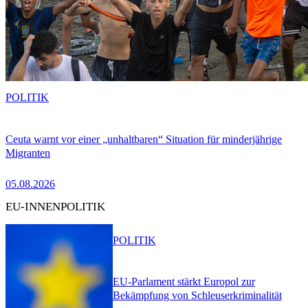
POLITIK
Ceuta warnt vor einer „unhaltbaren“ Situation für minderjährige
Migranten
05.08.2026
EU-INNENPOLITIK
POLITIK
EU-Parlament stärkt Europol zur
Bekämpfung von Schleuserkriminalität