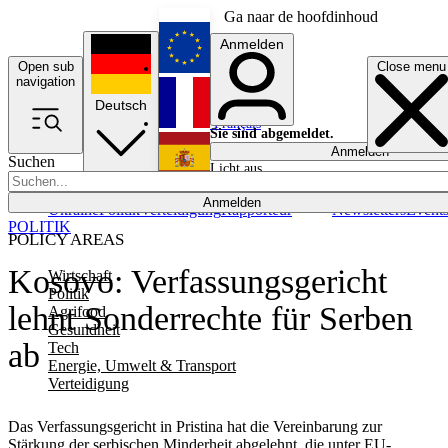
Ga naar de hoofdinhoud
Anmelden
Open sub
Close menu
English
navigation
Deutsch
Français
Sie sind abgemeldet.
Anmelden
Suchen
Licht aus
Español
Anmelden
Ukraine
Politik
Verteidigung
Rapporteur
Newsletters
Event
POLITIK
POLICY AREAS
Kosovo: Verfassungsgericht
Wirtschaft
Politik
lehnt Sonderrechte für Serben
Agrifood
Gesundheit
ab
Tech
Energie, Umwelt & Transport
Verteidigung
Das Verfassungsgericht in Pristina hat die Vereinbarung zur
Stärkung der serbischen Minderheit abgelehnt, die unter EU-