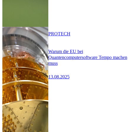
PRO
TECH
Warum die EU bei
Quantencomputersoftware Tempo machen
muss
13.08.2025