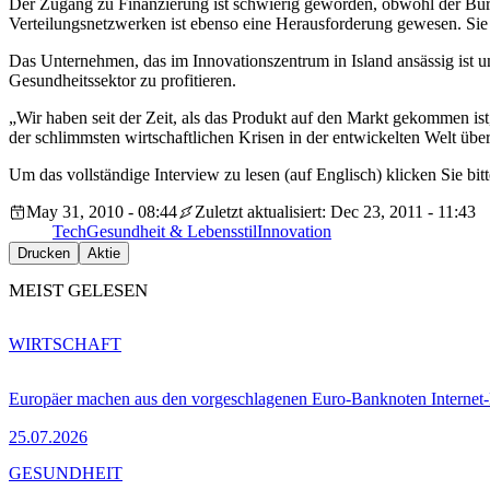
Der Zugang zu Finanzierung ist schwierig geworden, obwohl der Büro
Verteilungsnetzwerken ist ebenso eine Herausforderung gewesen. Sie 
Das Unternehmen, das im Innovationszentrum in Island ansässig ist un
Gesundheitssektor zu profitieren.
„Wir haben seit der Zeit, als das Produkt auf den Markt gekommen ist
der schlimmsten wirtschaftlichen Krisen in der entwickelten Welt über
Um das vollständige Interview zu lesen (auf Englisch) klicken Sie bitt
May 31, 2010 - 08:44
Zuletzt aktualisiert: Dec 23, 2011 - 11:43
Tech
Gesundheit & Lebensstil
Innovation
Drucken
Aktie
MEIST GELESEN
WIRTSCHAFT
Europäer machen aus den vorgeschlagenen Euro-Banknoten Interne
25.07.2026
GESUNDHEIT