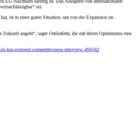
ten EU-Nachbarn niedrig ist. Das Anzapfen von internationalen
ernachlässigbar“ sei.
at, ist in einer guten Situation, um von der Expansion im
e Zukunft angeht“, sagte Ottósdóttir, die mit ihrem Optimismus eine
risis-has-restored-competitiveness-interview-494582