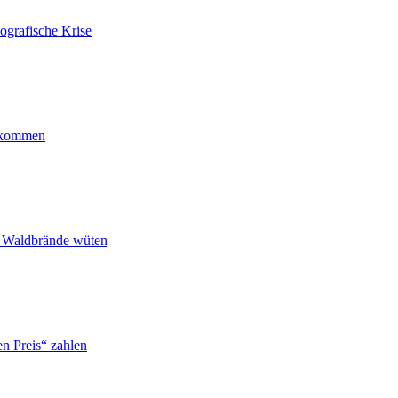
ografische Krise
ankommen
n Waldbrände wüten
n Preis“ zahlen