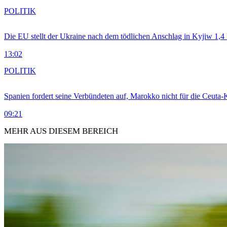
POLITIK
Die EU stellt der Ukraine nach dem tödlichen Anschlag in Kyjiw 1,4
13:02
POLITIK
Spanien fordert seine Verbündeten auf, Marokko nicht für die Ceuta-
09:21
MEHR AUS DIESEM BEREICH