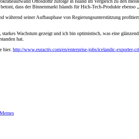
kratieaufwand Ottósdóttir zufolge in Island im Vergleich zu den meis
betont, dass der Binnenmarkt Islands für Hich-Tech-Produkte ebenso „v
d während seiner Aufbauphase von Regierungsunterstützung profitiert h
, starkes Wachstum gezeigt und ich bin optimistisch, was eine glänzend
standen hat.
e hier.
http://www.euractiv.com/en/enterprise-jobs/icelandic-exporter-c
t-Memes