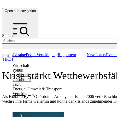
Open sub navigation
Suchen
Ukraine
Politik
Verteidigung
Rapporteur
Newsletters
Event
POLICY AREAS
TECH
Wirtschaft
Politik
Krise stärkt Wettbewerbsfä
Agrifood
Gesundheit
Tech
Energie, Umwelt & Transport
Verteidigung
Als Kolbrún Eydís Ottósdóttirs Arbeitgeber Island 2006 verließ, sch
wachse ihre Firma weiterhin und könne dank Islands zunehmender K