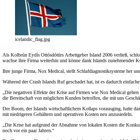
icelandic_flag.jpg
Als Kolbrún Eydís Ottósdóttirs Arbeitgeber Island 2006 verließ, sch
wachse ihre Firma weiterhin und könne dank Islands zunehmender K
Ihre junge Firma, Nox Medical, stellt Schlafdiagnostiksysteme her un
Während der Crash Islands Ruf geschadet hat, ist es dadurch einfach
„Die negativen Effekte der Krise auf Firmen wie Nox Medical gehen 
die Bereitschaft von möglichen Kunden betroffen, die mit uns Geschä
Der Boom, der Islands wirtschaftlichem Kollaps vorausging, hatte das
mit niedrigeren Gehältern und operativen Kosten neu anzusiedeln.
„Die Krise hat aufgrund der Abnahme von lokalen Kosten die Konkurre
noch vor ein paar Jahren.“