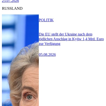
25.07.2026
RUSSLAND
POLITIK
Die EU stellt der Ukraine nach dem
tödlichen Anschlag in Kyjiw 1,4 Mrd. Euro
zur Verfügung
05.08.2026