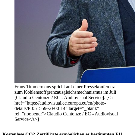
Frans Timmermans spricht auf einer Pressekonferenz
zum Kohlenstoffgrenzausgleichsmechanismus im Juli
[Claudio Centonze / EC - Audiovisual Service]. [<a
href="https://audiovisual.ec.europa.eu/en/photo-
details/P-051559~2F00-14" target="_blank"
rel="noopener">Claudio Centonze / EC - Audiovisual
Service</a>]
Kostenlose CO2-Zertifikate ermöglichen es bestimmten EU-