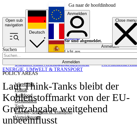
Ga naar de hoofdinhoud
Anmelden
Open sub
Close menu
English
navigation
Deutsch
Français
Sie sind abgemeldet.
Anmelden
Suchen
Licht aus
Español
Anmelden
Ukraine
Politik
Verteidigung
Rapporteur
Newsletters
Event
ENERGIE, UMWELT & TRANSPORT
POLICY AREAS
Laut Think-Tanks bleibt der
Wirtschaft
Politik
Kohlenstoffmarkt von der EU-
Agrifood
Gesundheit
Grenzabgabe weitgehend
Tech
Energie, Umwelt & Transport
unbeeinflusst
Verteidigung