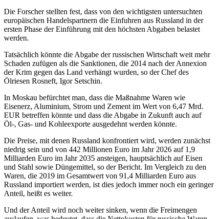
Die Forscher stellten fest, dass von den wichtigsten untersuchten
europäischen Handelspartnern die Einfuhren aus Russland in der
ersten Phase der Einführung mit den höchsten Abgaben belastet
werden.
Tatsächlich könnte die Abgabe der russischen Wirtschaft weit mehr
Schaden zufügen als die Sanktionen, die 2014 nach der Annexion
der Krim gegen das Land verhängt wurden, so der Chef des
Ölriesen Rosneft, Igor Setschin.
In Moskau befürchtet man, dass die Maßnahme Waren wie
Eisenerz, Aluminium, Strom und Zement im Wert von 6,47 Mrd.
EUR betreffen könnte und dass die Abgabe in Zukunft auch auf
Öl-, Gas- und Kohleexporte ausgedehnt werden könnte.
Die Preise, mit denen Russland konfrontiert wird, werden zunächst
niedrig sein und von 442 Millionen Euro im Jahr 2026 auf 1,9
Milliarden Euro im Jahr 2035 ansteigen, hauptsächlich auf Eisen
und Stahl sowie Düngemittel, so der Bericht. Im Vergleich zu den
Waren, die 2019 im Gesamtwert von 91,4 Milliarden Euro aus
Russland importiert werden, ist dies jedoch immer noch ein geringer
Anteil, heißt es weiter.
Und der Anteil wird noch weiter sinken, wenn die Freimengen
auslaufen, was bedeutet, dass die Nettokosten für russische Waren