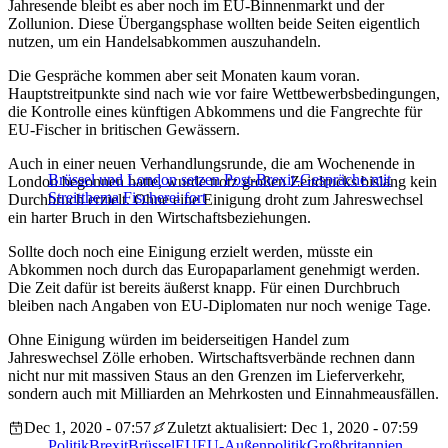
Jahresende bleibt es aber noch im EU-Binnenmarkt und der
Zollunion. Diese Übergangsphase wollten beide Seiten eigentlich
nutzen, um ein Handelsabkommen auszuhandeln.
Die Gespräche kommen aber seit Monaten kaum voran.
Hauptstreitpunkte sind nach wie vor faire Wettbewerbsbedingungen,
die Kontrolle eines künftigen Abkommens und die Fangrechte für
EU-Fischer in britischen Gewässern.
Auch in einer neuen Verhandlungsrunde, die am Wochenende in
Brüssel und London setzen Post-Brexit-Gespräche mit
London begonnen hatte, wurde trotz großen Zeitdrucks bislang kein
Streitthema Fischerei fort
Durchbruch erzielt. Ohne eine Einigung droht zum Jahreswechsel
ein harter Bruch in den Wirtschaftsbeziehungen.
Sollte doch noch eine Einigung erzielt werden, müsste ein
Abkommen noch durch das Europaparlament genehmigt werden.
Die Zeit dafür ist bereits äußerst knapp. Für einen Durchbruch
bleiben nach Angaben von EU-Diplomaten nur noch wenige Tage.
Ohne Einigung würden im beiderseitigen Handel zum
Jahreswechsel Zölle erhoben. Wirtschaftsverbände rechnen dann
nicht nur mit massiven Staus an den Grenzen im Lieferverkehr,
sondern auch mit Milliarden an Mehrkosten und Einnahmeausfällen.
Dec 1, 2020 - 07:57
Zuletzt aktualisiert: Dec 1, 2020 - 07:59
Politik
Brexit
Brüssel
EU
EU-Außenpolitik
Großbritannien