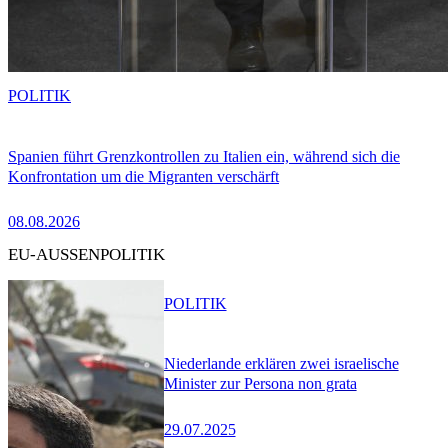
POLITIK
Spanien führt Grenzkontrollen zu Italien ein, während sich die
Konfrontation um die Migranten verschärft
08.08.2026
EU-AUSSENPOLITIK
POLITIK
Niederlande erklären zwei israelische
Minister zur Persona non grata
29.07.2025