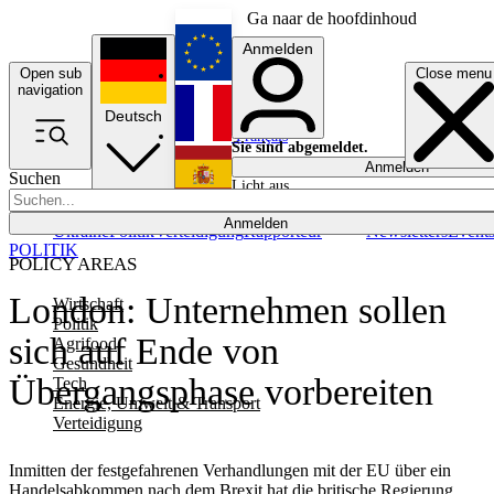
Ga naar de hoofdinhoud
Anmelden
Open sub
Close menu
English
navigation
Deutsch
Français
Sie sind abgemeldet.
Anmelden
Suchen
Licht aus
Español
Anmelden
Ukraine
Politik
Verteidigung
Rapporteur
Newsletters
Event
POLITIK
POLICY AREAS
London: Unternehmen sollen
Wirtschaft
Politik
sich auf Ende von
Agrifood
Gesundheit
Übergangsphase vorbereiten
Tech
Energie, Umwelt & Transport
Verteidigung
Inmitten der festgefahrenen Verhandlungen mit der EU über ein
Handelsabkommen nach dem Brexit hat die britische Regierung