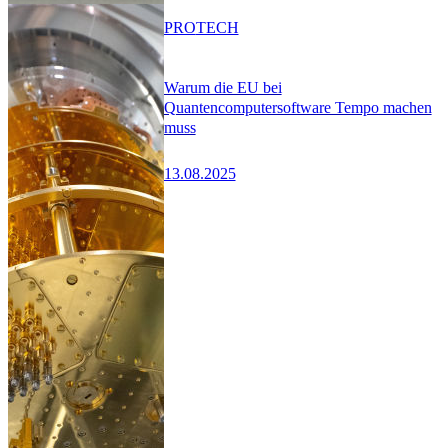
PRO
TECH
Warum die EU bei
Quantencomputersoftware Tempo machen
muss
13.08.2025