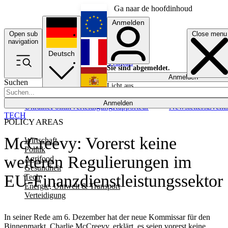
Ga naar de hoofdinhoud
Anmelden
Open sub
Close menu
English
navigation
Deutsch
Français
Sie sind abgemeldet.
Anmelden
Suchen
Licht aus
Español
Anmelden
Ukraine
Politik
Verteidigung
Rapporteur
Newsletters
Event
TECH
POLICY AREAS
McCreevy: Vorerst keine
Wirtschaft
Politik
weiteren Regulierungen im
Agrifood
Gesundheit
EU-Finanzdienstleistungssektor
Tech
Energie, Umwelt & Transport
Verteidigung
In seiner Rede am 6. Dezember hat der neue Kommissar für den
Binnenmarkt, Charlie McCreevy, erklärt, es seien vorerst keine