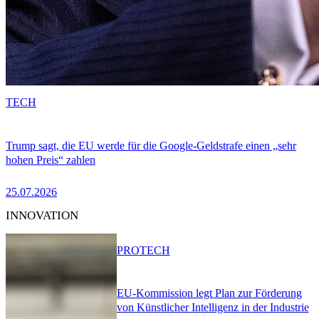
TECH
Trump sagt, die EU werde für die Google-Geldstrafe einen „sehr
hohen Preis“ zahlen
25.07.2026
INNOVATION
PRO
TECH
EU-Kommission legt Plan zur Förderung
von Künstlicher Intelligenz in der Industrie