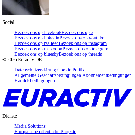
Social
Bezoek ons op facebook
Bezoek ons op x
Bezoek ons op linkedin
Bezoek ons op youtube
Bezoek ons op rss-feed
Bezoek ons op instagram
Bezoek ons op mastodon
Bezoek ons op telegram
Bezoek ons op bluesky
Bezoek ons op threads
©
2026
Euractiv DE
Datenschutzerklärung
Cookie Politik
Allgemeine Geschäftsbedingungen
Abonnementbedingungen
Handelsbedingungen
Dienste
Media Solutions
Europäische öffentliche Projekte