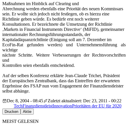
Maßnahmen im Hinblick auf Clearing und
Abrechnung werden ebenfalls eine Priorität des neuen Kommissars
sein. Er wollte sich jedoch nicht festlegen, ob es hierzu eine
Richtlinie geben würde. Es bedürfe erst noch weiterer
Konsultationen. Er bezeichnete die Umsetzung der Richtlinie
‚Markets in Financial Instruments Directive‘ (MiFID), gemeinsamer
internationaler Rechnungsführungsstandards, der
Kapitaladäquanzrichtlinie (Einigung soll am 7. Dezember im
EcoFin-Rat gefunden werden) und Unternehmensführung als
wichtige
nächste Schritte. Weitere Verbesserungen der Rechtsvorschriften
und
Kontrollen seien ebenfalls entscheidend.
Auf der selben Konferenz erklärte Jean-Claude Trichet, Präsident
der Europäischen Zentralbank, dass das Eintreffen der erwarteten
Ergebnisse des FSAP nun vom Engagement der Finanzdienstleister
selbst abhänge.
Dec 8, 2004 - 08:45
Zuletzt aktualisiert: Dec 23, 2011 - 00:22
Tech
Finanzdienstleist
Innovation
Prioritäten der EU für 2020
Drucken
Aktie
MEIST GELESEN