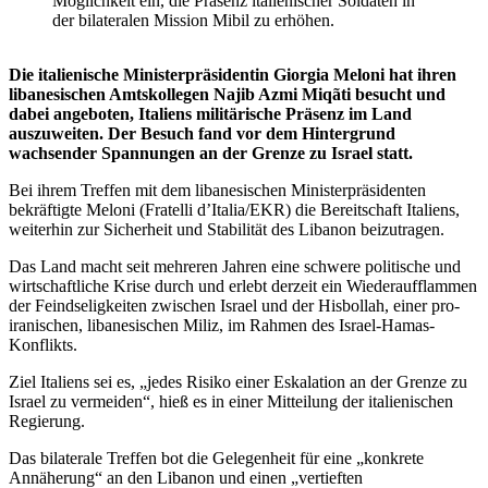
Möglichkeit ein, die Präsenz italienischer Soldaten in
der bilateralen Mission Mibil zu erhöhen.
Die italienische Ministerpräsidentin Giorgia Meloni hat ihren
libanesischen Amtskollegen Najib Azmi Miqãti besucht und
dabei angeboten, Italiens militärische Präsenz im Land
auszuweiten. Der Besuch fand vor dem Hintergrund
wachsender Spannungen an der Grenze zu Israel statt.
Bei ihrem Treffen mit dem libanesischen Ministerpräsidenten
bekräftigte Meloni (Fratelli d’Italia/EKR) die Bereitschaft Italiens,
weiterhin zur Sicherheit und Stabilität des Libanon beizutragen.
Das Land macht seit mehreren Jahren eine schwere politische und
wirtschaftliche Krise durch und erlebt derzeit ein Wiederaufflammen
der Feindseligkeiten zwischen Israel und der Hisbollah, einer pro-
iranischen, libanesischen Miliz, im Rahmen des Israel-Hamas-
Konflikts.
Ziel Italiens sei es, „jedes Risiko einer Eskalation an der Grenze zu
Israel zu vermeiden“, hieß es in einer Mitteilung der italienischen
Regierung.
Das bilaterale Treffen bot die Gelegenheit für eine „konkrete
Annäherung“ an den Libanon und einen „vertieften