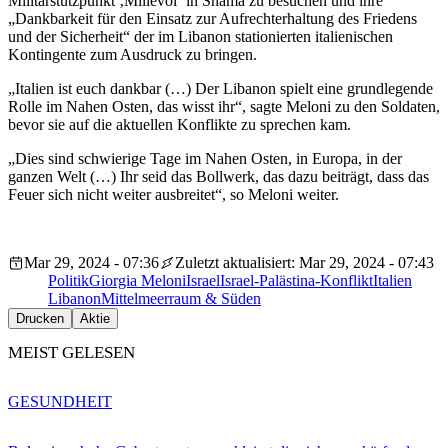
Militärstützpunkt ‚Millevoi‘ in Shama zu besuchen und ihre
„Dankbarkeit für den Einsatz zur Aufrechterhaltung des Friedens
und der Sicherheit“ der im Libanon stationierten italienischen
Kontingente zum Ausdruck zu bringen.
„Italien ist euch dankbar (…) Der Libanon spielt eine grundlegende
Rolle im Nahen Osten, das wisst ihr“, sagte Meloni zu den Soldaten,
bevor sie auf die aktuellen Konflikte zu sprechen kam.
„Dies sind schwierige Tage im Nahen Osten, in Europa, in der
ganzen Welt (…) Ihr seid das Bollwerk, das dazu beiträgt, dass das
Feuer sich nicht weiter ausbreitet“, so Meloni weiter.
Mar 29, 2024 - 07:36
Zuletzt aktualisiert: Mar 29, 2024 - 07:43
Politik
Giorgia Meloni
Israel
Israel-Palästina-Konflikt
Italien
Libanon
Mittelmeerraum & Süden
Drucken
Aktie
MEIST GELESEN
GESUNDHEIT