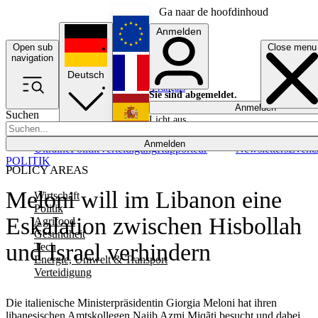
Ga naar de hoofdinhoud
Anmelden
Open sub
Close menu
English
navigation
Deutsch
Français
Sie sind abgemeldet.
Anmelden
Suchen
Licht aus
Español
Anmelden
Ukraine
Politik
Verteidigung
Rapporteur
Newsletters
Event
POLITIK
POLICY AREAS
Meloni will im Libanon eine
Wirtschaft
Politik
Eskalation zwischen Hisbollah
Agrifood
Gesundheit
und Israel verhindern
Tech
Energie, Umwelt & Transport
Verteidigung
Die italienische Ministerpräsidentin Giorgia Meloni hat ihren
libanesischen Amtskollegen Najib Azmi Miqãti besucht und dabei