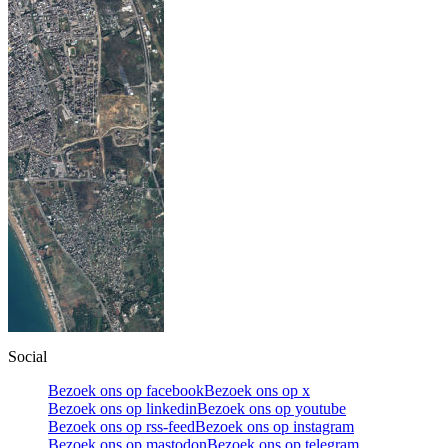
Social
Bezoek ons op facebook
Bezoek ons op x
Bezoek ons op linkedin
Bezoek ons op youtube
Bezoek ons op rss-feed
Bezoek ons op instagram
Bezoek ons op mastodon
Bezoek ons op telegram