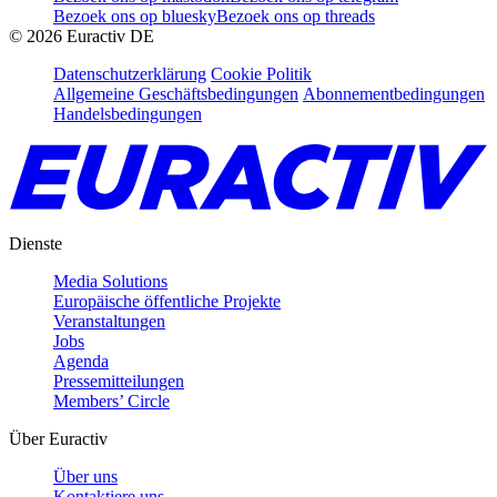
Bezoek ons op bluesky
Bezoek ons op threads
©
2026
Euractiv DE
Datenschutzerklärung
Cookie Politik
Allgemeine Geschäftsbedingungen
Abonnementbedingungen
Handelsbedingungen
Dienste
Media Solutions
Europäische öffentliche Projekte
Veranstaltungen
Jobs
Agenda
Pressemitteilungen
Members’ Circle
Über Euractiv
Über uns
Kontaktiere uns