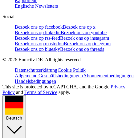
Rapporteur
Englische Newsletters
Social
Bezoek ons op facebook
Bezoek ons op x
Bezoek ons op linkedin
Bezoek ons op youtube
Bezoek ons op rss-feed
Bezoek ons op instagram
Bezoek ons op mastodon
Bezoek ons op telegram
Bezoek ons op bluesky
Bezoek ons op threads
©
2026
Euractiv DE. All rights reserved.
Datenschutzerklärung
Cookie Politik
Allgemeine Geschäftsbedingungen
Abonnementbedingungen
Handelsbedingungen
This site is protected by reCAPTCHA, and the Google
Privacy
Policy
and
Terms of Service
apply.
Deutsch