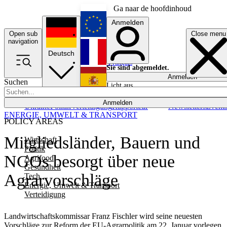
Ga naar de hoofdinhoud
Anmelden
Open sub
Close menu
English
navigation
Deutsch
Français
Sie sind abgemeldet.
Anmelden
Suchen
Licht aus
Español
Anmelden
Ukraine
Politik
Verteidigung
Rapporteur
Newsletters
Event
ENERGIE, UMWELT & TRANSPORT
POLICY AREAS
Mitgliedsländer, Bauern und
Wirtschaft
Politik
NGOs besorgt über neue
Agrifood
Gesundheit
Agrarvorschläge
Tech
Energie, Umwelt & Transport
Verteidigung
Landwirtschaftskommissar Franz Fischler wird seine neuesten
Vorschläge zur Reform der EU-Agrarpolitik am 22. Januar vorlegen