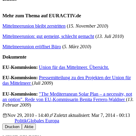
Mehr zum Thema auf EURACTIV.de
Mittelmeerunion bleibt zerstritten
(
15. November 2010
)
Mittelmeerunion: gut gemeint, schlecht gemacht
(
13. Juli 2010
)
Mittelmeerunion eröffnet Büro
(
5. März 2010
)
Dokumente
EU-Kommission:
Union für das Mittelmeer. Übersicht.
EU-Kommission:
Pressemitteilung zu den Projekten der Union für
das Mittelmeer
(
Juli 2009
)
EU-Kommission:
"The Mediterranean Solar Plan – a necessity, not
an option". Rede von EU-Kommissarin Benita Ferrero-Waldner
(
13.
Februar 2009
)
Nov 29, 2010 - 14:40
Zuletzt aktualisiert: Mar 7, 2014 - 00:13
Politik
Globales Europa
Drucken
Aktie