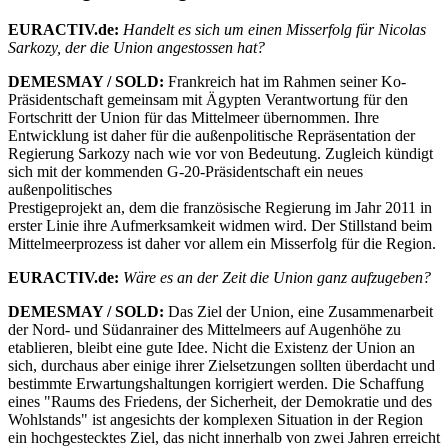
EURACTIV.de:
Handelt es sich um einen Misserfolg für Nicolas
Sarkozy, der die Union angestossen hat?
DEMESMAY / SOLD:
Frankreich hat im Rahmen seiner Ko-
Präsidentschaft gemeinsam mit Ägypten Verantwortung für den
Fortschritt der Union für das Mittelmeer übernommen. Ihre
Entwicklung ist daher für die außenpolitische Repräsentation der
Regierung Sarkozy nach wie vor von Bedeutung. Zugleich kündigt
sich mit der kommenden G-20-Präsidentschaft ein neues
außenpolitisches
Prestigeprojekt an, dem die französische Regierung im Jahr 2011 in
erster Linie ihre Aufmerksamkeit widmen wird. Der Stillstand beim
Mittelmeerprozess ist daher vor allem ein Misserfolg für die Region.
EURACTIV.de:
Wäre es an der Zeit die Union ganz aufzugeben?
DEMESMAY / SOLD:
Das Ziel der Union, eine Zusammenarbeit
der Nord- und Südanrainer des Mittelmeers auf Augenhöhe zu
etablieren, bleibt eine gute Idee. Nicht die Existenz der Union an
sich, durchaus aber einige ihrer Zielsetzungen sollten überdacht und
bestimmte Erwartungshaltungen korrigiert werden. Die Schaffung
eines "Raums des Friedens, der Sicherheit, der Demokratie und des
Wohlstands" ist angesichts der komplexen Situation in der Region
ein hochgestecktes Ziel, das nicht innerhalb von zwei Jahren erreicht