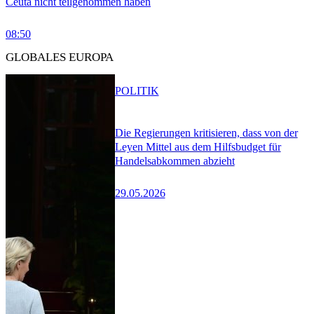
Ceuta nicht teilgenommen haben
08:50
GLOBALES EUROPA
POLITIK
Die Regierungen kritisieren, dass von der
Leyen Mittel aus dem Hilfsbudget für
Handelsabkommen abzieht
29.05.2026