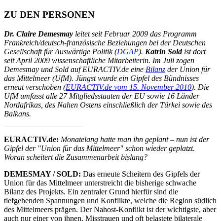
ZU DEN PERSONEN
Dr. Claire Demesmay
leitet seit Februar 2009 das Programm
Frankreich/deutsch-französische Beziehungen bei der Deutschen
Gesellschaft für Auswärtige Politik (
DGAP
).
Katrin Sold
ist dort
seit April 2009 wissenschaftliche Mitarbeiterin. Im Juli zogen
Demesmay und Sold auf EURACTIV.de eine
Bilanz
der Union für
das Mittelmeer (UfM). Jüngst wurde ein Gipfel des Bündnisses
erneut verschoben (
EURACTIV.de vom 15. November 2010
). Die
UfM umfasst alle 27 Mitgliedsstaaten der EU sowie 16 Länder
Nordafrikas, des Nahen Ostens einschließlich der Türkei sowie des
Balkans.
____________________
EURACTIV.de:
Monatelang hatte man ihn geplant – nun ist der
Gipfel der "Union für das Mittelmeer" schon wieder geplatzt.
Woran scheitert die Zusammenarbeit bislang?
DEMESMAY / SOLD:
Das erneute Scheitern des Gipfels der
Union für das Mittelmeer unterstreicht die bisherige schwache
Bilanz des Projekts. Ein zentraler Grund hierfür sind die
tiefgehenden Spannungen und Konflikte, welche die Region südlich
des Mittelmeers prägen. Der Nahost-Konflikt ist der wichtigste, aber
auch nur einer von ihnen. Misstrauen und oft belastete bilaterale