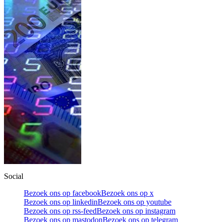
Social
Bezoek ons op facebook
Bezoek ons op x
Bezoek ons op linkedin
Bezoek ons op youtube
Bezoek ons op rss-feed
Bezoek ons op instagram
Bezoek ons op mastodon
Bezoek ons op telegram