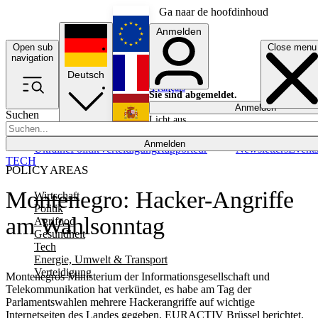
Ga naar de hoofdinhoud
Anmelden
Open sub
Close menu
English
navigation
Deutsch
Français
Sie sind abgemeldet.
Anmelden
Suchen
Licht aus
Español
Anmelden
Ukraine
Politik
Verteidigung
Rapporteur
Newsletters
Event
TECH
POLICY AREAS
Montenegro: Hacker-Angriffe
Wirtschaft
Politik
am Wahlsonntag
Agrifood
Gesundheit
Tech
Energie, Umwelt & Transport
Verteidigung
Montenegros Ministerium der Informationsgesellschaft und
Telekommunikation hat verkündet, es habe am Tag der
Parlamentswahlen mehrere Hackerangriffe auf wichtige
Internetseiten des Landes gegeben. EURACTIV Brüssel berichtet.