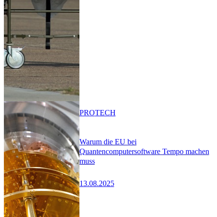
PRO
TECH
Warum die EU bei
Quantencomputersoftware Tempo machen
muss
13.08.2025