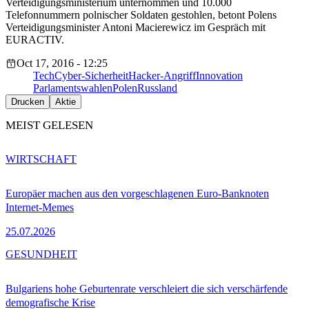
Verteidigungsministerium unternommen und 10.000
Telefonnummern polnischer Soldaten gestohlen, betont Polens
Verteidigungsminister Antoni Macierewicz im Gespräch mit
EURACTIV.
Oct 17, 2016 - 12:25
Tech
Cyber-Sicherheit
Hacker-Angriff
Innovation
Parlamentswahlen
Polen
Russland
Drucken
Aktie
MEIST GELESEN
WIRTSCHAFT
Europäer machen aus den vorgeschlagenen Euro-Banknoten
Internet-Memes
25.07.2026
GESUNDHEIT
Bulgariens hohe Geburtenrate verschleiert die sich verschärfende
demografische Krise