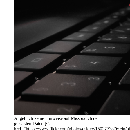
Angeblich keine Hinweise auf Missbrauch der
geleakten Daten [<a
href="https://www.flickr.com/photos/dskley/15027738760/in/ph