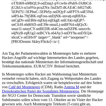
oTX6b9-nMhQL9-odZmq1-pVcw6r-rPubS-fA8bCd-
jU2kUr-u1u9Va-pcuZNx-5nZhfT-iKAE4C-bH27nR-
5EPd7U-5EPhuC-5EPhSy-snDQyF-s4FPTS-s4E5Nd-
s4PA4a-79j5BK-rqFoss-snDjNK-snvatj-rqRBXn-
snCgDv-snEB6r-rqEkrj-rqEkgE-snEAki-rqEjP7-
snCfcH-s6d6SD-snE39e-snuzLj-snBFN4-s4jQxX-
snuz11-snuyCY-snBEDR-s64Crm-snDZPK-snuxvh-
s4jNyB-rqR1g2-snBCVk-s64Ay3-snDY9a-snDXQ4-
s6cuCv-s65Hv9" target="_blank" rel="noopener">
[PRODennis Skley/Flickr]</a>]
Am Tag der Parlamentswahlen in Montenegro habe es mehrere
Hacker-Angriffe auf wichtige Internetseiten des Landes gegeben,
bestätigt das nationale Ministerium der Informationsgesellschaft und
Telekommunikation. EURACTIV Brüssel berichtet.
In Montenegro sollen Hacker am Wahlsonntag laut Ministerium
vermehrt versucht haben, sich Zugang zu Webportalen des Landes
zu verschaffen. Erfolgreich waren sie beispielsweise auf den Seiten
von
Café del Montenegro
(CDM), Radio
Antena M
und der
Demokratischen Partei der Sozialisten Montenegros
. Die Homepage
der NGO Centre for Democratic Transition sowie sämtliche
Subdomains sollen schon vom 13. Oktober an im Visier der Hacker
gewesen sein. Auch Montenegrin Telekom (T-com) gibt an,