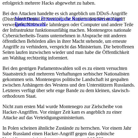
erfolgreich mehrere Hacks abgewehrt zu haben.
Bei den Attacken handelte es sich angeblich um DDoS-Angriffe
Montenegro: Proeuropäische Regierungspartei gewinnt
(Distributed Denial of Service), die Nutzern den Server-Zugriff
Parlamentswahl
verweigern, Netzwerke lahmlegen oder Computer und andere Teile
der Infrastruktur funktionsunfähig machen. Montenegros nationale
Cybersicherheits-Teams unternehmen in Absprache mit anderen
öffentlichen Behörden alles in ihrer Macht stehende, um erneute
Angriffe zu verhindern, verspricht das Ministerium. Die betroffenen
Seiten laufen inzwischen wieder und man habe die Öffentlichkeit
am Wahltag rechtzeitig informiert.
Bei den gestrigen Parlamentswahlen soll es zu einem versuchten
Staatsstreich und mehreren Verhaftungen serbischer Nationalisten
gekommen sein. Montenegros politische Landschaft ist gespalten
zwischen Anhängern des Westens und den Unterstützern Russlands.
Letzteres verfügt über sehr enge Bande zu dem kleinen, slawisch-
orthodoxen Staat.
Nicht zum ersten Mal wurde Montenegro zur Zielscheibe von
Hacker-Angriffen. Vor einiger Zeit kam es angeblich zu einer
Attacke auf das Verteidigungsministerium.
In Polen scheinen ähnliche Zustände zu herrschen. Vor einem Jahr
habe Russland einen Hacker-Angriff gegen das polnische