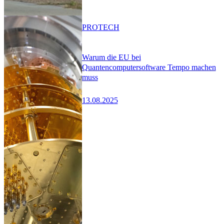
PRO
TECH
Warum die EU bei
Quantencomputersoftware Tempo machen
muss
13.08.2025