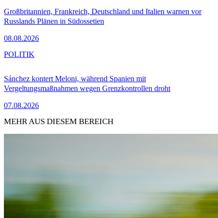
Großbritannien, Frankreich, Deutschland und Italien warnen vor
Russlands Plänen in Südossetien
08.08.2026
POLITIK
Sánchez kontert Meloni, während Spanien mit
Vergeltungsmaßnahmen wegen Grenzkontrollen droht
07.08.2026
MEHR AUS DIESEM BEREICH