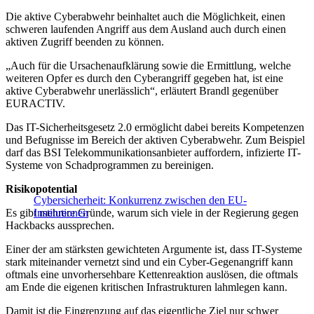
Die aktive Cyberabwehr beinhaltet auch die Möglichkeit, einen
schweren laufenden Angriff aus dem Ausland auch durch einen
aktiven Zugriff beenden zu können.
„Auch für die Ursachenaufklärung sowie die Ermittlung, welche
weiteren Opfer es durch den Cyberangriff gegeben hat, ist eine
aktive Cyberabwehr unerlässlich“, erläutert Brandl gegenüber
EURACTIV.
Das IT-Sicherheitsgesetz 2.0 ermöglicht dabei bereits Kompetenzen
und Befugnisse im Bereich der aktiven Cyberabwehr. Zum Beispiel
darf das BSI Telekommunikationsanbieter auffordern, infizierte IT-
Systeme von Schadprogrammen zu bereinigen.
Risikopotential
Cybersicherheit: Konkurrenz zwischen den EU-
Es gibt mehrere Gründe, warum sich viele in der Regierung gegen
Institutionen
Hackbacks aussprechen.
Einer der am stärksten gewichteten Argumente ist, dass IT-Systeme
stark miteinander vernetzt sind und ein Cyber-Gegenangriff kann
oftmals eine unvorhersehbare Kettenreaktion auslösen, die oftmals
am Ende die eigenen kritischen Infrastrukturen lahmlegen kann.
Damit ist die Eingrenzung auf das eigentliche Ziel nur schwer