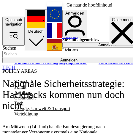
Ga naar de hoofdinhoud
Anmelden
Open sub
Close menu
English
navigation
Deutsch
Français
Sie sind abgemeldet.
Anmelden
Suchen
Licht aus
Español
Anmelden
Ukraine
Politik
Verteidigung
Rapporteur
Newsletters
Event
TECH
POLICY AREAS
Nationale Sicherheitsstrategie:
Wirtschaft
Politik
Hackbacks kommen nun doch
Agrifood
Gesundheit
nicht
Tech
Energie, Umwelt & Transport
Verteidigung
Am Mittwoch (14. Juni) hat die Bundesregierung nach
monatelanger Verzögerung erstmals eine Nationale