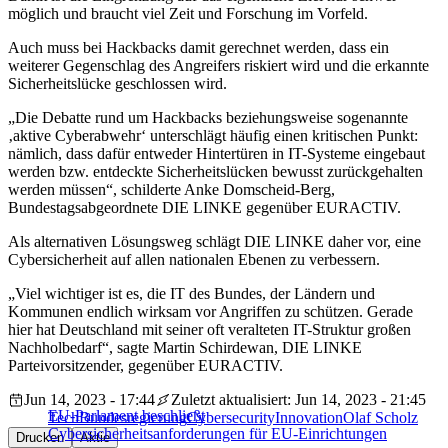
möglich und braucht viel Zeit und Forschung im Vorfeld.
Auch muss bei Hackbacks damit gerechnet werden, dass ein
weiterer Gegenschlag des Angreifers riskiert wird und die erkannte
Sicherheitslücke geschlossen wird.
„Die Debatte rund um Hackbacks beziehungsweise sogenannte
‚aktive Cyberabwehr‘ unterschlägt häufig einen kritischen Punkt:
nämlich, dass dafür entweder Hintertüren in IT-Systeme eingebaut
werden bzw. entdeckte Sicherheitslücken bewusst zurückgehalten
werden müssen“, schilderte Anke Domscheid-Berg,
Bundestagsabgeordnete DIE LINKE gegenüber EURACTIV.
Als alternativen Lösungsweg schlägt DIE LINKE daher vor, eine
Cybersicherheit auf allen nationalen Ebenen zu verbessern.
„Viel wichtiger ist es, die IT des Bundes, der Ländern und
Kommunen endlich wirksam vor Angriffen zu schützen. Gerade
hier hat Deutschland mit seiner oft veralteten IT-Struktur großen
Nachholbedarf“, sagte Martin Schirdewan, DIE LINKE
Parteivorsitzender, gegenüber EURACTIV.
Jun 14, 2023 - 17:44
Zuletzt aktualisiert: Jun 14, 2023 - 21:45
EU-Parlament beschließt
Tech
Bundesregierung
Cybersecurity
Innovation
Olaf Scholz
Cybersicherheitsanforderungen für EU-Einrichtungen
Drucken
Aktie