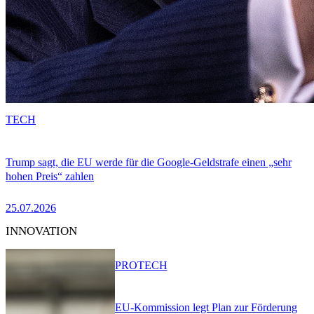
TECH
Trump sagt, die EU werde für die Google-Geldstrafe einen „sehr
hohen Preis“ zahlen
25.07.2026
INNOVATION
PRO
TECH
EU-Kommission legt Plan zur Förderung