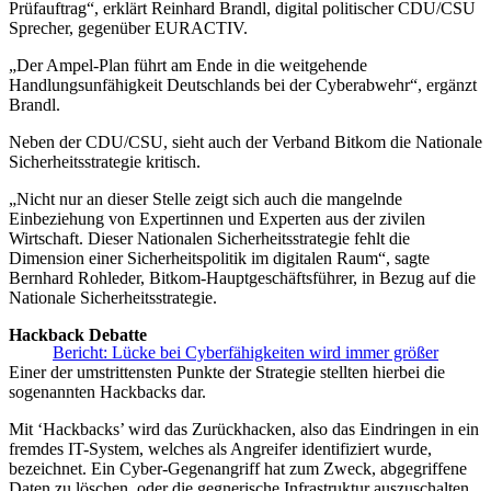
Prüfauftrag“, erklärt Reinhard Brandl, digital politischer CDU/CSU
Sprecher, gegenüber EURACTIV.
„Der Ampel-Plan führt am Ende in die weitgehende
Handlungsunfähigkeit Deutschlands bei der Cyberabwehr“, ergänzt
Brandl.
Neben der CDU/CSU, sieht auch der Verband Bitkom die Nationale
Sicherheitsstrategie kritisch.
„Nicht nur an dieser Stelle zeigt sich auch die mangelnde
Einbeziehung von Expertinnen und Experten aus der zivilen
Wirtschaft. Dieser Nationalen Sicherheitsstrategie fehlt die
Dimension einer Sicherheitspolitik im digitalen Raum“, sagte
Bernhard Rohleder, Bitkom-Hauptgeschäftsführer, in Bezug auf die
Nationale Sicherheitsstrategie.
Hackback Debatte
Bericht: Lücke bei Cyberfähigkeiten wird immer größer
Einer der umstrittensten Punkte der Strategie stellten hierbei die
sogenannten Hackbacks dar.
Mit ‘Hackbacks’ wird das Zurückhacken, also das Eindringen in ein
fremdes IT-System, welches als Angreifer identifiziert wurde,
bezeichnet. Ein Cyber-Gegenangriff hat zum Zweck, abgegriffene
Daten zu löschen, oder die gegnerische Infrastruktur auszuschalten.