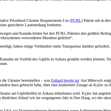
tiative
Prioritised
Ukraine Requirements List
(PURL
)
Pakete mit in den
 eine gerechtere Lastenteilung forderten.
wegen und Kanada leisten bei den PURL-Paketen den größten Beitrag“
bwehrsystemen verwendeten Munition geliefert“.
benötigt, haben einige Verbündete
mehr Transparenz darüber gefordert
Kanadas im Vorfeld des Gipfels in Ankara gestärkt werden können. Den
önnte.
r die Ukraine bereitstellen – was
Estland bereits tut
. Am Mittwoch zeigt
mindest dazu gebracht habe, über eine konkretere Zusage an Kyjiw zu d
raine am Gipfeltreffen in Ankara teilnehmen wird. Kyjiw hat angekünd
n ähnlichen Ablauf wie im vergangenen Jahr in Den Haag, wo der ukrai
er USA
zur Truppenverlegung
thematisieren
,
wenn
Außenminister
Marc