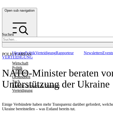
Open sub navigation
Suchen
Ukraine
Politik
Verteidigung
Rapporteur
Newsletters
Event
POLICY AREAS
VERTEIDIGUNG
Wirtschaft
Politik
NATO-Minister beraten vor 
Agrifood
Gesundheit
Unterstützung der Ukraine
Tech
Energie, Umwelt & Transport
Verteidigung
Einige Verbündete haben mehr Transparenz darüber gefordert, welche 
Ukraine bereitstellen – was Estland bereits tut.