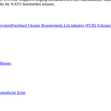
für die NATO bereitstellen können
.
rsystem
Prioritised Ukraine Requirements List initiative (PURL)
Ukraine
t-Memes
ografische Krise