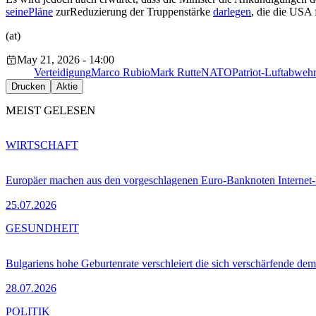
seine
Pläne
zur
Reduzierung der Truppenstärke
darlegen
,
die die USA
(at)
May 21, 2026 - 14:00
Verteidigung
Marco Rubio
Mark Rutte
NATO
Patriot-Luftabweh
Drucken
Aktie
MEIST GELESEN
WIRTSCHAFT
Europäer machen aus den vorgeschlagenen Euro-Banknoten Interne
25.07.2026
GESUNDHEIT
Bulgariens hohe Geburtenrate verschleiert die sich verschärfende dem
28.07.2026
POLITIK