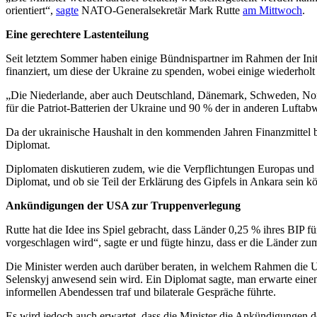
orientiert“,
sagte
NATO-Generalsekretär Mark Rutte
am Mittwoch
.
Eine gerechtere Lastenteilung
Seit letztem Sommer haben einige Bündnispartner im Rahmen der
Ini
finanziert
,
um diese der Ukraine zu spenden
, wobei einige wiederholt
„Die Niederlande, aber auch Deutschland, Dänemark, Schweden, Nor
für die Patriot-Batterien der Ukraine und 90 % der in anderen Lufta
Da der ukrainische Haushalt in den kommenden Jahren Finanzmittel 
Diplomat.
Diplomaten diskutieren zudem, wie die Verpflichtungen Europas und 
Diplomat
, und ob sie Teil der Erklärung des Gipfels in Ankara sein k
Ankündigungen
der USA
zur Truppenverlegung
Rutte hat die Idee ins Spiel gebracht, dass Länder 0,25 % ihres BIP fü
vorgeschlagen wird“, sagte er und fügte hinzu, dass er die Länder zu
Die Minister werden auch darüber beraten, in welchem Rahmen die Uk
Selenskyj anwesend sein wird. Ein Diplomat sagte, man erwarte eine
informellen Abendessen traf und bilaterale Gespräche führte.
Es wird
jedoch
auch erwartet, dass
die Minister
die
Ankündigungen
d