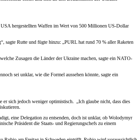
 USA hergestellten Waffen im Wert von 500 Millionen US-Dollar
, sagte Rutte und fügte hinzu:
„PURL hat rund 70 % aller Raketen
, welche Zusagen die Länder der Ukraine machen, sagte ein NATO-
noch sei unklar, wie die Formel aussehen könnte, sagte ein
e er sich jedoch weniger optimistisch.
„Ich glaube nicht, dass dies
iskutieren.
igt, eine Delegation zu entsenden, doch ist unklar, ob Wolodymyr
nische Präsident die Staats- und Regierungschefs zu einem
o Rubio am Freitag in Schweden eintrifft. Rubio wird voraussichtlich