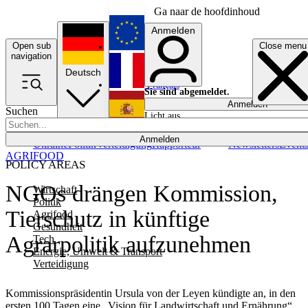
Ga naar de hoofdinhoud
Anmelden
Open sub
Close menu
English
navigation
Deutsch
Français
Sie sind abgemeldet.
Anmelden
Suchen
Licht aus
Español
Anmelden
Ukraine
Politik
Verteidigung
Rapporteur
Newsletters
Event
AGRIFOOD
POLICY AREAS
NGOs drängen Kommission,
Wirtschaft
Politik
Tierschutz in künftige
Agrifood
Gesundheit
Agrarpolitik aufzunehmen
Tech
Energie, Umwelt & Transport
Verteidigung
Kommissionspräsidentin Ursula von der Leyen kündigte an, in den
ersten 100 Tagen eine „Vision für Landwirtschaft und Ernährung“