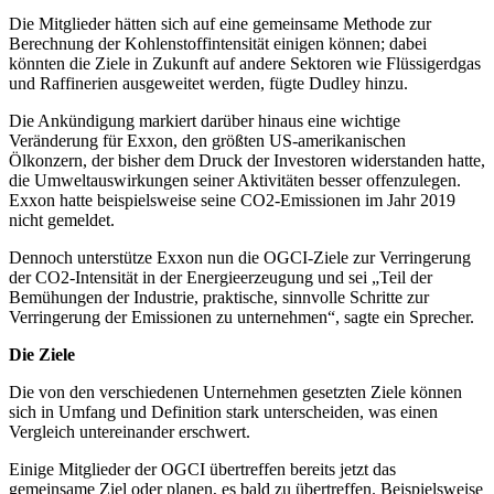
Die Mitglieder hätten sich auf eine gemeinsame Methode zur
Berechnung der Kohlenstoffintensität einigen können; dabei
könnten die Ziele in Zukunft auf andere Sektoren wie Flüssigerdgas
und Raffinerien ausgeweitet werden, fügte Dudley hinzu.
Die Ankündigung markiert darüber hinaus eine wichtige
Veränderung für Exxon, den größten US-amerikanischen
Ölkonzern, der bisher dem Druck der Investoren widerstanden hatte,
die Umweltauswirkungen seiner Aktivitäten besser offenzulegen.
Exxon hatte beispielsweise seine CO2-Emissionen im Jahr 2019
nicht gemeldet.
Dennoch unterstütze Exxon nun die OGCI-Ziele zur Verringerung
der CO2-Intensität in der Energieerzeugung und sei „Teil der
Bemühungen der Industrie, praktische, sinnvolle Schritte zur
Verringerung der Emissionen zu unternehmen“, sagte ein Sprecher.
Die Ziele
Die von den verschiedenen Unternehmen gesetzten Ziele können
sich in Umfang und Definition stark unterscheiden, was einen
Vergleich untereinander erschwert.
Einige Mitglieder der OGCI übertreffen bereits jetzt das
gemeinsame Ziel oder planen, es bald zu übertreffen. Beispielsweise