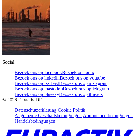
Social
Bezoek ons op facebook
Bezoek ons op x
Bezoek ons op linkedin
Bezoek ons op youtube
Bezoek ons op rss-feed
Bezoek ons op instagram
Bezoek ons op mastodon
Bezoek ons op telegram
Bezoek ons op bluesky
Bezoek ons op threads
©
2026
Euractiv DE
Datenschutzerklärung
Cookie Politik
Allgemeine Geschäftsbedingungen
Abonnementbedingungen
Handelsbedingungen