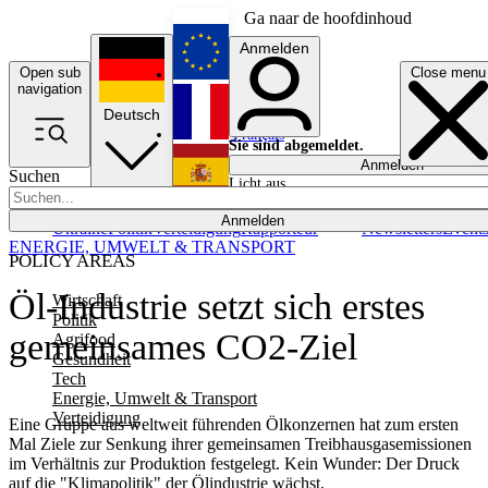
Ga naar de hoofdinhoud
Anmelden
Open sub
Close menu
English
navigation
Deutsch
Français
Sie sind abgemeldet.
Anmelden
Suchen
Licht aus
Español
Anmelden
Ukraine
Politik
Verteidigung
Rapporteur
Newsletters
Event
ENERGIE, UMWELT & TRANSPORT
POLICY AREAS
Öl-Industrie setzt sich erstes
Wirtschaft
Politik
gemeinsames CO2-Ziel
Agrifood
Gesundheit
Tech
Energie, Umwelt & Transport
Verteidigung
Eine Gruppe aus weltweit führenden Ölkonzernen hat zum ersten
Mal Ziele zur Senkung ihrer gemeinsamen Treibhausgasemissionen
im Verhältnis zur Produktion festgelegt. Kein Wunder: Der Druck
auf die "Klimapolitik" der Ölindustrie wächst.