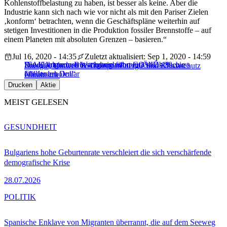
Kohlenstoffbelastung zu haben, ist besser als keine. Aber die
Industrie kann sich nach wie vor nicht als mit den Pariser Zielen
‚konform‘ betrachten, wenn die Geschäftspläne weiterhin auf
stetigen Investitionen in die Produktion fossiler Brennstoffe – auf
einem Planeten mit absoluten Grenzen – basieren.“
Jul 16, 2020 - 14:35
Zuletzt aktualisiert: Sep 1, 2020 - 14:59
Saudi Aramco: Börsengang mit mindestens 20
IEA: Langsames Wachstum führt zu Öl-Überschuss
Die Kohleindustrie wird sich von COVID-19 „nie
Energie, Umwelt & Transport
Energie und Klimaschutz
Milliarden Dollar
wieder erholen“
Ölindustrie
Drucken
Aktie
MEIST GELESEN
GESUNDHEIT
Bulgariens hohe Geburtenrate verschleiert die sich verschärfende
demografische Krise
28.07.2026
POLITIK
Spanische Enklave von Migranten überrannt, die auf dem Seeweg