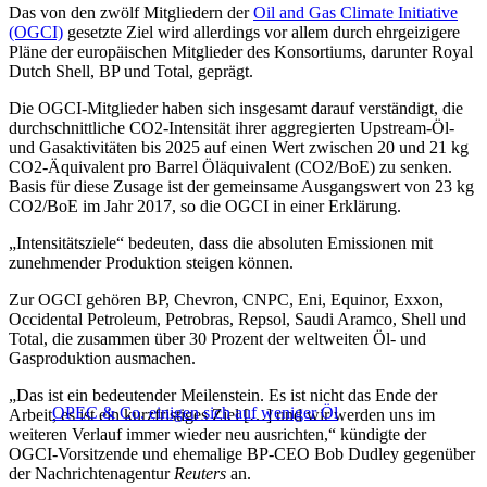
Das von den zwölf Mitgliedern der
Oil and Gas Climate Initiative
(OGCI)
gesetzte Ziel wird allerdings vor allem durch ehrgeizigere
Pläne der europäischen Mitglieder des Konsortiums, darunter Royal
Dutch Shell, BP und Total, geprägt.
Die OGCI-Mitglieder haben sich insgesamt darauf verständigt, die
durchschnittliche CO2-Intensität ihrer aggregierten Upstream-Öl-
und Gasaktivitäten bis 2025 auf einen Wert zwischen 20 und 21 kg
CO2-Äquivalent pro Barrel Öläquivalent (CO2/BoE) zu senken.
Basis für diese Zusage ist der gemeinsame Ausgangswert von 23 kg
CO2/BoE im Jahr 2017, so die OGCI in einer Erklärung.
„Intensitätsziele“ bedeuten, dass die absoluten Emissionen mit
zunehmender Produktion steigen können.
Zur OGCI gehören BP, Chevron, CNPC, Eni, Equinor, Exxon,
Occidental Petroleum, Petrobras, Repsol, Saudi Aramco, Shell und
Total, die zusammen über 30 Prozent der weltweiten Öl- und
Gasproduktion ausmachen.
„Das ist ein bedeutender Meilenstein. Es ist nicht das Ende der
OPEC & Co. einigen sich auf weniger Öl
Arbeit, es ist ein kurzfristiges Ziel […] und wir werden uns im
weiteren Verlauf immer wieder neu ausrichten,“ kündigte der
OGCI-Vorsitzende und ehemalige BP-CEO Bob Dudley gegenüber
der Nachrichtenagentur
Reuters
an.