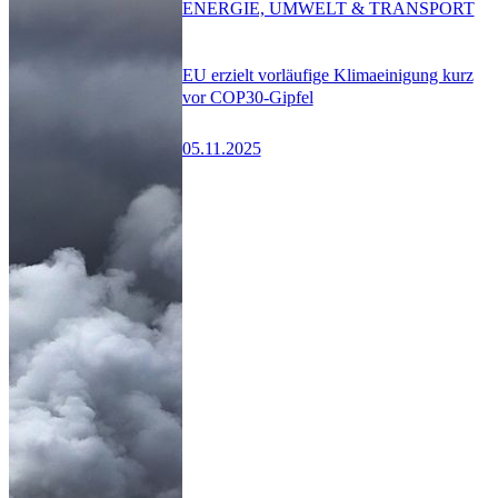
ENERGIE, UMWELT & TRANSPORT
EU erzielt vorläufige Klimaeinigung kurz
vor COP30-Gipfel
05.11.2025