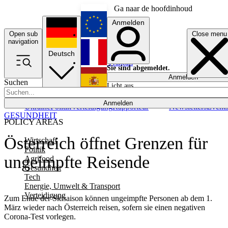
Ga naar de hoofdinhoud
Anmelden
Open sub
Close menu
English
navigation
Deutsch
Français
Sie sind abgemeldet.
Anmelden
Suchen
Licht aus
Español
Anmelden
Ukraine
Politik
Verteidigung
Rapporteur
Newsletters
Event
GESUNDHEIT
POLICY AREAS
Österreich öffnet Grenzen für
Wirtschaft
Politik
ungeimpfte Reisende
Agrifood
Gesundheit
Tech
Energie, Umwelt & Transport
Verteidigung
Zum Ende der Skisaison können ungeimpfte Personen ab dem 1.
März wieder nach Österreich reisen, sofern sie einen negativen
Corona-Test vorlegen.