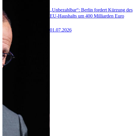
„Unbezahlbar“: Berlin fordert Kürzung des
EU-Haushalts um 400 Milliarden Euro
01.07.2026