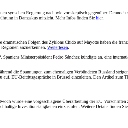
uen syrischen Regierung nach wie vor skeptisch gegenüber. Dennoch si
Führung in Damaskus mitzieht.
Mehr Infos finden Sie
hier
.
e dramatischen Folgen des Zyklons Chido auf Mayotte haben die franzö
er Regionen anzuerkennen.
Weiterlesen
.
“.
Spaniens Ministerpräsident Pedro Sánchez kündigte an, eine internati
hrend die Spannungen zum ehemaligen Verbündeten Russland steigen,
u auf, EU-Beitrittsgespräche in Brüssel einzuleiten. Den Artikel zum 
woch wurde eine vorgeschlagene Überarbeitung der EU-Vorschriften zu
hhaltige Investitionstätigkeiten einzustufen. Weitere Details finden Si