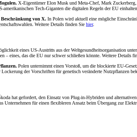
-Mogulen.
X-Eigentümer Elon Musk und Meta-Chef, Mark Zuckerberg, ha
S-amerikanischen Tech-Giganten die digitalen Regeln der EU einhalten 
te Beschränkung von X.
In Polen wird aktuell eine mögliche Einschrän
ntschaftswahlen. Weitere Details finden Sie
hier
.
glichkeit eines US-Austritts aus der Weltgesundheitsorganisation unte
ßen – eines, das die EU nur schwer schließen könnte. Weitere Details f
Pflanzen.
Polen unternimmt einen Vorstoß, um die blockierte EU-Gese
 Lockerung der Vorschriften für genetisch veränderte Nutzpflanzen be
Škoda hat gefordert, den Einsatz von Plug-in-Hybriden und alternative
as Unternehmen für einen flexibleren Ansatz beim Übergang zur Elektr