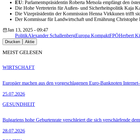
EU
: Parlamentspräsidentin Roberta Metsola empfängt den öst
Die Hohe Vertreterin für Außen- und Sicherheitspolitik Kaja Ka
Die Vizepräsidentin der Kommission Henna Virkkunen trifft si
Der Kommissar für Landwirtschaft und Ernährung Christophe Han
Jan 13, 2025 - 09:47
Politik
Alexander Schallenberg
Europa Kompakt
FPÖ
Herbert Ki
Drucken
Aktie
MEIST GELESEN
WIRTSCHAFT
Europäer machen aus den vorgeschlagenen Euro-Banknoten Interne
25.07.2026
GESUNDHEIT
Bulgariens hohe Geburtenrate verschleiert die sich verschärfende dem
28.07.2026