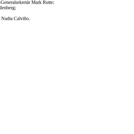
Generalsekretär Mark Rutte;
llenberg;
k Nadia Calviño.