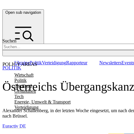
Open sub navigation
Suchen
Ukraine
Politik
Verteidigung
Rapporteur
Newsletters
Event
POLICY AREAS
POLITIK
Wirtschaft
Politik
Österreichs Übergangskanz
Agrifood
Gesundheit
Tech
Energie, Umwelt & Transport
Verteidigung
Alexander Schallenberg, in der letzten Woche eingesetzt, um nach de
nach Brüssel.
Euractiv DE