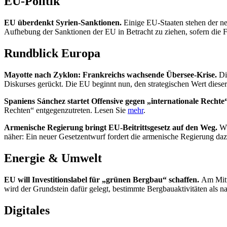
EU-Politik
EU überdenkt Syrien-Sanktionen.
Einige EU-Staaten stehen der ne
Aufhebung der Sanktionen der EU in Betracht zu ziehen, sofern die 
Rundblick Europa
Mayotte nach Zyklon: Frankreichs wachsende Übersee-Krise.
Di
Diskurses gerückt. Die EU beginnt nun, den strategischen Wert dies
Spaniens Sánchez startet Offensive gegen „internationale Rechte
Rechten“ entgegenzutreten. Lesen Sie
mehr
.
Armenische Regierung bringt EU-Beitrittsgesetz auf den Weg.
Wä
näher: Ein neuer Gesetzentwurf fordert die armenische Regierung daz
Energie & Umwelt
EU will Investitionslabel für „grünen Bergbau“ schaffen.
Am Mitt
wird der Grundstein dafür gelegt, bestimmte Bergbauaktivitäten als nac
Digitales