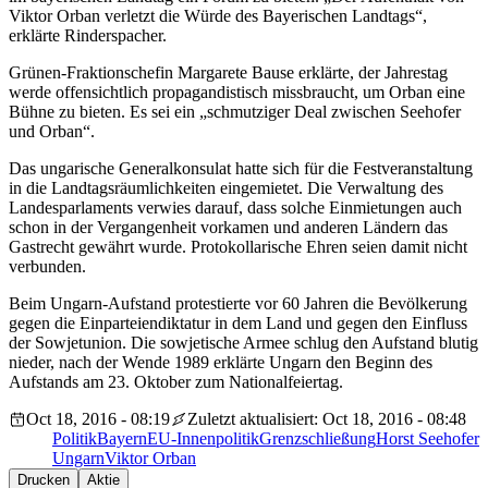
Viktor Orban verletzt die Würde des Bayerischen Landtags“,
erklärte Rinderspacher.
Grünen-Fraktionschefin Margarete Bause erklärte, der Jahrestag
werde offensichtlich propagandistisch missbraucht, um Orban eine
Bühne zu bieten. Es sei ein „schmutziger Deal zwischen Seehofer
und Orban“.
Das ungarische Generalkonsulat hatte sich für die Festveranstaltung
in die Landtagsräumlichkeiten eingemietet. Die Verwaltung des
Landesparlaments verwies darauf, dass solche Einmietungen auch
schon in der Vergangenheit vorkamen und anderen Ländern das
Gastrecht gewährt wurde. Protokollarische Ehren seien damit nicht
verbunden.
Beim Ungarn-Aufstand protestierte vor 60 Jahren die Bevölkerung
gegen die Einparteiendiktatur in dem Land und gegen den Einfluss
der Sowjetunion. Die sowjetische Armee schlug den Aufstand blutig
nieder, nach der Wende 1989 erklärte Ungarn den Beginn des
Aufstands am 23. Oktober zum Nationalfeiertag.
Oct 18, 2016 - 08:19
Zuletzt aktualisiert: Oct 18, 2016 - 08:48
Politik
Bayern
EU-Innenpolitik
Grenzschließung
Horst Seehofer
Ungarn
Viktor Orban
Drucken
Aktie