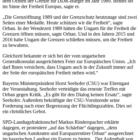
dem Öffnen der Grenze für DDR-Bürger im Jahr 1989. Beides sei
im Sinne der Freiheit Europas, sagte er.
„Die Grenzöffnung 1989 und der Grenzschutz heutzutage sind zwei
Seiten einer Medaille. Heute schützen wir die Freiheit“, sagte
Orban. In der Wendezeit 1989 hätten die Ungarn für die Freiheit die
Grenzen öffnen müssen, sagte Orban. Und in den Jahren 2015 und
2016 habe Ungarn die Grenzen schließen müssen, um die Freiheit
zu bewahren.
Gleichzeit bekannte er sich bei der vom ungarischen
Generalkonsulat ausgerichteten Feier zur Europäischen Union. „Ich
darf Ihnen versichern, dass Ungarn auch in der Zukunft immer auf
der Seite der europäischen Freiheit stehen wird.“
Bayerns Ministerpräsident Horst Seehofer (CSU) war Ehrengast
der Veranstaltung. Seehofer verteidigte das erneute Treffen mit
Orban gegen Kritik. „Es gibt für den Dialog keinen Ersatz“, sagte
Seehofer. Außerdem bekräftigte der CSU-Vorsitzende seine
Forderung nach einer Begrenzung der Flüchtlingszahlen. Dies sei
ein christliches Gebot.
SPD-Landtagsfraktionschef Markus Rinderspacher erklärte
dagegen, er protestiere „auf das Schärfste“ dagegen, „dem
ungarischen Autokraten und Europazerstörer Orban“ ausgerechnet
im bayerischen Landtag ein Forum zu bieten. „Der Aufenthalt von