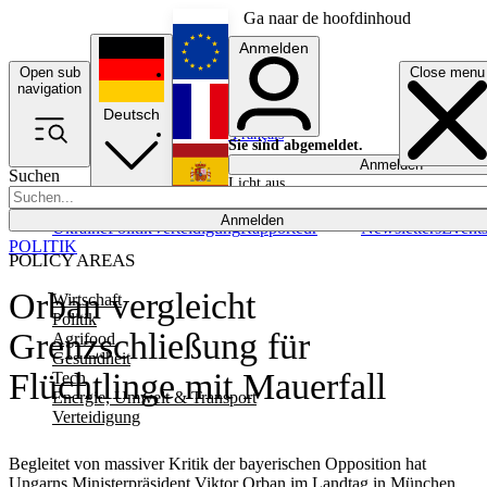
Ga naar de hoofdinhoud
Anmelden
Open sub
Close menu
English
navigation
Deutsch
Français
Sie sind abgemeldet.
Anmelden
Suchen
Licht aus
Español
Anmelden
Ukraine
Politik
Verteidigung
Rapporteur
Newsletters
Event
POLITIK
POLICY AREAS
Orban vergleicht
Wirtschaft
Politik
Grenzschließung für
Agrifood
Gesundheit
Flüchtlinge mit Mauerfall
Tech
Energie, Umwelt & Transport
Verteidigung
Begleitet von massiver Kritik der bayerischen Opposition hat
Ungarns Ministerpräsident Viktor Orban im Landtag in München