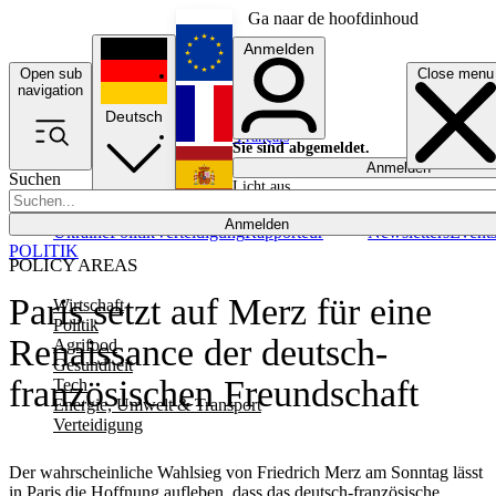
Ga naar de hoofdinhoud
Anmelden
Open sub
Close menu
English
navigation
Deutsch
Français
Sie sind abgemeldet.
Anmelden
Suchen
Licht aus
Español
Anmelden
Ukraine
Politik
Verteidigung
Rapporteur
Newsletters
Event
POLITIK
POLICY AREAS
Paris setzt auf Merz für eine
Wirtschaft
Politik
Renaissance der deutsch-
Agrifood
Gesundheit
französischen Freundschaft
Tech
Energie, Umwelt & Transport
Verteidigung
Der wahrscheinliche Wahlsieg von Friedrich Merz am Sonntag lässt
in Paris die Hoffnung aufleben, dass das deutsch-französische