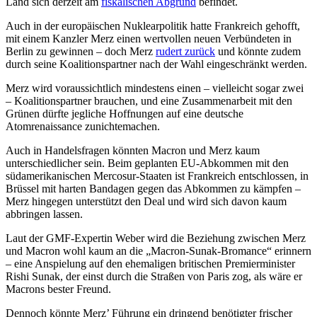
Land sich derzeit am
fiskalischen Abgrund
befindet.
Auch in der europäischen Nuklearpolitik hatte Frankreich gehofft,
mit einem Kanzler Merz einen wertvollen neuen Verbündeten in
Berlin zu gewinnen – doch Merz
rudert zurück
und könnte zudem
durch seine Koalitionspartner nach der Wahl eingeschränkt werden.
Merz wird voraussichtlich mindestens einen – vielleicht sogar zwei
– Koalitionspartner brauchen, und eine Zusammenarbeit mit den
Grünen dürfte jegliche Hoffnungen auf eine deutsche
Atomrenaissance zunichtemachen.
Auch in Handelsfragen könnten Macron und Merz kaum
unterschiedlicher sein. Beim geplanten EU-Abkommen mit den
südamerikanischen Mercosur-Staaten ist Frankreich entschlossen, in
Brüssel mit harten Bandagen gegen das Abkommen zu kämpfen –
Merz hingegen unterstützt den Deal und wird sich davon kaum
abbringen lassen.
Laut der GMF-Expertin Weber wird die Beziehung zwischen Merz
und Macron wohl kaum an die „Macron-Sunak-Bromance“ erinnern
– eine Anspielung auf den ehemaligen britischen Premierminister
Rishi Sunak, der einst durch die Straßen von Paris zog, als wäre er
Macrons bester Freund.
Dennoch könnte Merz’ Führung ein dringend benötigter frischer