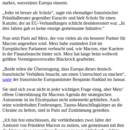
starkes, souveränes Europa einsetzt.
„Jeder ist besser als Scholz“, sagte ein ehemaliger französischer
Präsidialberater gegenüber Euractiv und hielt Scholz für einen
Kanzler, der an EU-Verhandlungen schlicht desinteressiert war. „In
drei Jahren gab es keine einzige gemeinsame Initiative.“
Nun setzt Paris auf Merz, der von vielen als ein besserer Partner für
Macron angesehen wird. Merz habe zumindest Zeit im
Europäischen Parlament verbracht und, wie Macron, eine Karriere
in der Finanzbranche hinter sich. Merz hat lange beim weltweit
größten Vermögensverwalter Blackrock gearbeitet.
„Beide teilen die Überzeugung, dass Europa dieses deutsch-
französische Verhältnis braucht, um einen Unterschied zu machen“,
sagte
der französische Europaminister Benjamin Haddad im Januar.
Sie sind sich zwar nicht in jeder wichtigen Frage einig, aber Merz’
offene Unterstützung für Macrons Agenda der strategischen
Autonomie ist im Élyséepalast nicht unbemerkt geblieben. Auch
seine wiederholten Forderungen, Taurus-Marschflugkörper an die
Ukraine zu liefern, sind in Paris auf Zustimmung gestoßen.
„Ich bin fest entschlossen, die verbleibenden zwei Jahre der
Amtszeit von Präsident Macron zu nutzen, um gemeinsam mit ihm