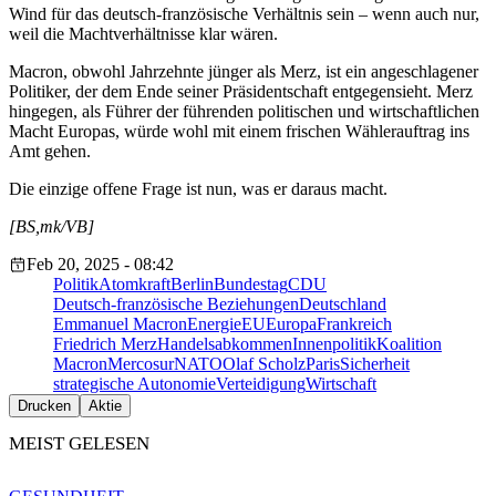
Wind für das deutsch-französische Verhältnis sein – wenn auch nur,
weil die Machtverhältnisse klar wären.
Macron, obwohl Jahrzehnte jünger als Merz, ist ein angeschlagener
Politiker, der dem Ende seiner Präsidentschaft entgegensieht. Merz
hingegen, als Führer der führenden politischen und wirtschaftlichen
Macht Europas, würde wohl mit einem frischen Wählerauftrag ins
Amt gehen.
Die einzige offene Frage ist nun, was er daraus macht.
[BS,mk/VB]
Feb 20, 2025 - 08:42
Politik
Atomkraft
Berlin
Bundestag
CDU
Deutsch-französische Beziehungen
Deutschland
Emmanuel Macron
Energie
EU
Europa
Frankreich
Friedrich Merz
Handelsabkommen
Innenpolitik
Koalition
Macron
Mercosur
NATO
Olaf Scholz
Paris
Sicherheit
strategische Autonomie
Verteidigung
Wirtschaft
Drucken
Aktie
MEIST GELESEN