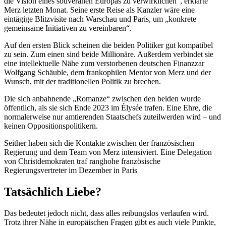
die Vision eines souveränen Europas zu verwirklichen“, erklärte
Merz letzten Monat. Seine erste Reise als Kanzler wäre eine
eintägige Blitzvisite nach Warschau und Paris, um „konkrete
gemeinsame Initiativen zu vereinbaren“.
Auf den ersten Blick scheinen die beiden Politiker gut kompatibel
zu sein. Zum einen sind beide Millionäre. Außerdem verbindet sie
eine intellektuelle Nähe zum verstorbenen deutschen Finanzzar
Wolfgang Schäuble, dem frankophilen Mentor von Merz und der
Wunsch, mit der traditionellen Politik zu brechen.
Die sich anbahnende „Romanze“ zwischen den beiden wurde
öffentlich, als sie sich Ende 2023 im Élysée trafen. Eine Ehre, die
normalerweise nur amtierenden Staatschefs zuteilwerden wird – und
keinen Oppositionspolitikern.
Seither haben sich die Kontakte zwischen der französischen
Regierung und dem Team von Merz intensiviert. Eine Delegation
von Christdemokraten traf ranghohe französische
Regierungsvertreter im Dezember in Paris
Tatsächlich Liebe?
Das bedeutet jedoch nicht, dass alles reibungslos verlaufen wird.
Trotz ihrer Nähe in europäischen Fragen gibt es auch viele Punkte,