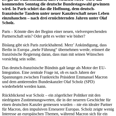
kommenden Sonntag die deutsche Bundestagswahl gewinnen
wird. In Paris schürt das die Hoffnung, dem deutsch-
französische Tandem unter neuer Kanzlerschaft neues Leben
einzuhauchen – nach drei ernüchternden Jahren unter Olaf
Scholz.
Paris – Könnte dies der Beginn einer neuen, vielversprechenden
Partnerschaft sein? Oder geht es weiter wie bisher?
Bislang gibt sich Paris zurückhaltend. Merz’ Ankündigung, dass
Berlin in Europa „mehr Führung“ übernehmen werde, erinnert die
französische Regierung daran, dass man mit seinen Wünschen
vorsichtig sein sollte.
Das deutsch-französische Bündnis galt lange als Motor der EU-
Integration. Eine zentrale Frage ist, ob es nach Jahren der
Spannungen zwischen Frankreichs Präsident Emmanuel Macron
und dem amtierenden Bundeskanzler Olaf Scholz (SPD)
wiederbelebt werden kann.
Rückblickend war Scholz – ein zögerlicher Politiker mit den
niedrigsten Zustimmungswerten, die in der neueren Geschichte für
einen deutschen Kanzler gemessen wurden – nie ein idealer Partner
für Macron, den impulsiven Erneuerer Europas. Scholz zeigte wenig
Interesse an europäischen Themen, während Macron sich für ein