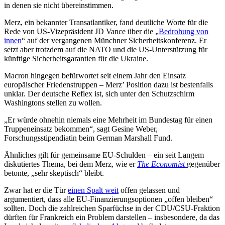
in denen sie nicht übereinstimmen.
Merz, ein bekannter Transatlantiker, fand deutliche Worte für die
Rede von US-Vizepräsident JD Vance über die „
Bedrohung von
innen
“ auf der vergangenen Münchner Sicherheitskonferenz. Er
setzt aber trotzdem auf die NATO und die US-Unterstützung für
künftige Sicherheitsgarantien für die Ukraine.
Macron hingegen befürwortet seit einem Jahr den Einsatz
europäischer Friedenstruppen – Merz’ Position dazu ist bestenfalls
unklar. Der deutsche Reflex ist, sich unter den Schutzschirm
Washingtons stellen zu wollen.
„Er würde ohnehin niemals eine Mehrheit im Bundestag für einen
Truppeneinsatz bekommen“, sagt Gesine Weber,
Forschungsstipendiatin beim German Marshall Fund.
Ähnliches gilt für gemeinsame EU-Schulden – ein seit Langem
diskutiertes Thema, bei dem Merz, wie er
The Economist
gegenüber
betonte, „sehr skeptisch“ bleibt.
Zwar hat er die Tür
einen Spalt weit
offen gelassen und
argumentiert, dass alle EU-Finanzierungsoptionen „offen bleiben“
sollten. Doch die zahlreichen Sparfüchse in der CDU/CSU-Fraktion
dürften für Frankreich ein Problem darstellen – insbesondere, da das