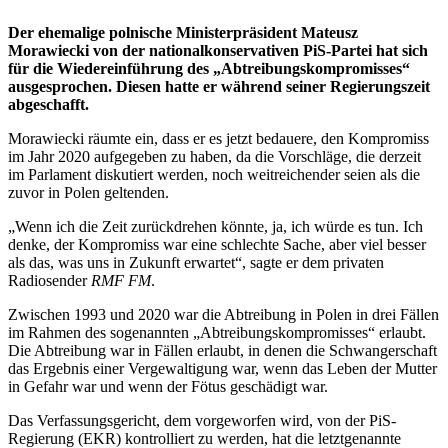
Der ehemalige polnische Ministerpräsident Mateusz
Morawiecki von der nationalkonservativen PiS-Partei hat sich
für die Wiedereinführung des „Abtreibungskompromisses“
ausgesprochen. Diesen hatte er während seiner Regierungszeit
abgeschafft.
Morawiecki räumte ein, dass er es jetzt bedauere, den Kompromiss
im Jahr 2020 aufgegeben zu haben, da die Vorschläge, die derzeit
im Parlament diskutiert werden, noch weitreichender seien als die
zuvor in Polen geltenden.
„Wenn ich die Zeit zurückdrehen könnte, ja, ich würde es tun. Ich
denke, der Kompromiss war eine schlechte Sache, aber viel besser
als das, was uns in Zukunft erwartet“, sagte er dem privaten
Radiosender
RMF FM
.
Zwischen 1993 und 2020 war die Abtreibung in Polen in drei Fällen
im Rahmen des sogenannten „Abtreibungskompromisses“ erlaubt.
Die Abtreibung war in Fällen erlaubt, in denen die Schwangerschaft
das Ergebnis einer Vergewaltigung war, wenn das Leben der Mutter
in Gefahr war und wenn der Fötus geschädigt war.
Das Verfassungsgericht, dem vorgeworfen wird, von der PiS-
Regierung (EKR) kontrolliert zu werden, hat die letztgenannte