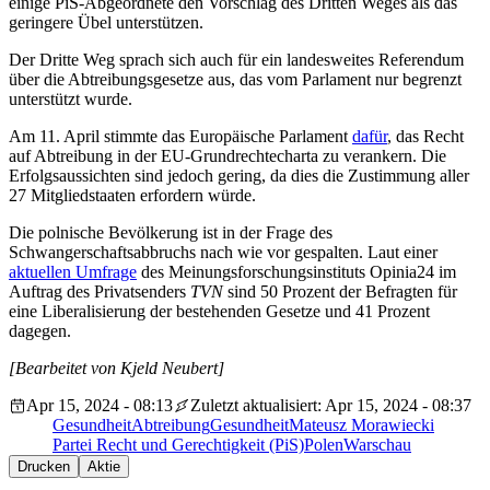
einige PiS-Abgeordnete den Vorschlag des Dritten Weges als das
geringere Übel unterstützen.
Der Dritte Weg sprach sich auch für ein landesweites Referendum
über die Abtreibungsgesetze aus, das vom Parlament nur begrenzt
unterstützt wurde.
Am 11. April stimmte das Europäische Parlament
dafür
, das Recht
auf Abtreibung in der EU-Grundrechtecharta zu verankern. Die
Erfolgsaussichten sind jedoch gering, da dies die Zustimmung aller
27 Mitgliedstaaten erfordern würde.
Die polnische Bevölkerung ist in der Frage des
Schwangerschaftsabbruchs nach wie vor gespalten. Laut einer
aktuellen Umfrage
des Meinungsforschungsinstituts Opinia24 im
Auftrag des Privatsenders
TVN
sind 50 Prozent der Befragten für
eine Liberalisierung der bestehenden Gesetze und 41 Prozent
dagegen.
[Bearbeitet von Kjeld Neubert]
Apr 15, 2024 - 08:13
Zuletzt aktualisiert: Apr 15, 2024 - 08:37
Gesundheit
Abtreibung
Gesundheit
Mateusz Morawiecki
Partei Recht und Gerechtigkeit (PiS)
Polen
Warschau
Drucken
Aktie