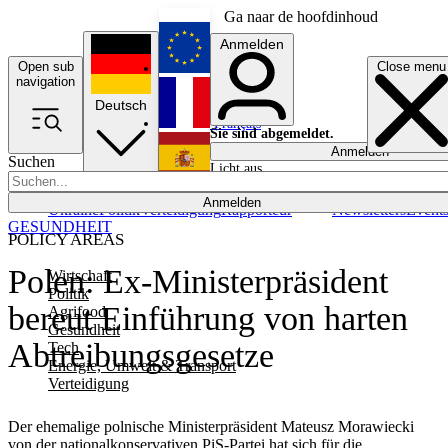
Ga naar de hoofdinhoud
Anmelden
Open sub
Close menu
English
navigation
Deutsch
Français
Sie sind abgemeldet.
Anmelden
Suchen
Licht aus
Español
Anmelden
Ukraine
Politik
Verteidigung
Rapporteur
Newsletters
Event
GESUNDHEIT
POLICY AREAS
Polen: Ex-Ministerpräsident
Wirtschaft
Politik
bereut Einführung von harten
Agrifood
Gesundheit
Abtreibungsgesetze
Tech
Energie, Umwelt & Transport
Verteidigung
Der ehemalige polnische Ministerpräsident Mateusz Morawiecki
von der nationalkonservativen PiS-Partei hat sich für die