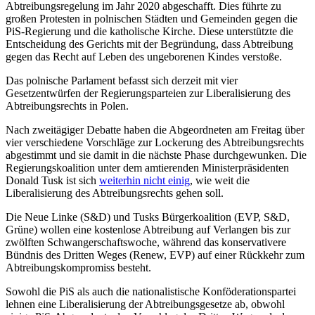
Abtreibungsregelung im Jahr 2020 abgeschafft. Dies führte zu
großen Protesten in polnischen Städten und Gemeinden gegen die
PiS-Regierung und die katholische Kirche. Diese unterstützte die
Entscheidung des Gerichts mit der Begründung, dass Abtreibung
gegen das Recht auf Leben des ungeborenen Kindes verstoße.
Das polnische Parlament befasst sich derzeit mit vier
Gesetzentwürfen der Regierungsparteien zur Liberalisierung des
Abtreibungsrechts in Polen.
Nach zweitägiger Debatte haben die Abgeordneten am Freitag über
vier verschiedene Vorschläge zur Lockerung des Abtreibungsrechts
abgestimmt und sie damit in die nächste Phase durchgewunken. Die
Regierungskoalition unter dem amtierenden Ministerpräsidenten
Donald Tusk ist sich
weiterhin nicht einig
, wie weit die
Liberalisierung des Abtreibungsrechts gehen soll.
Die Neue Linke (S&D) und Tusks Bürgerkoalition (EVP, S&D,
Grüne) wollen eine kostenlose Abtreibung auf Verlangen bis zur
zwölften Schwangerschaftswoche, während das konservativere
Bündnis des Dritten Weges (Renew, EVP) auf einer Rückkehr zum
Abtreibungskompromiss besteht.
Sowohl die PiS als auch die nationalistische Konföderationspartei
lehnen eine Liberalisierung der Abtreibungsgesetze ab, obwohl