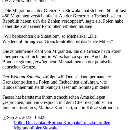
diese Zeit waren es noch 122.
„Die Migration an der Grenze zur Slowakei hat sich von 60 auf fast
450 Migranten versiebenfacht. An der Grenze zur Tschechischen
Republik haben sich die Zahlen verdoppelt“, sagte sie. Polen habe
daher die Zahl seiner Patrouillen erhöhen müssen.
„Wir beobachten die Situation“, so Michalska. „Die
Wiedereinführung von Grenzkontrollen ist das letzte Mittel.“
Die zunehmende Zahl von Migranten, die die Grenze nach Polen
überqueren, ist nicht nur in Warschau zu spüren. Auch die
Bundesregierung erwägt neue Maßnahmen an der polnisch-
deutschen Grenze.
Der
Welt am Sonntag
zufolge will Deutschland permanente
Grenzkontrollen zu Polen und Tschechien einführen, wie
Bundesinnenministerin Nancy Faeser am Sonntag mitteilte.
Faeser hat bereits mit ihrem tschechischen Amtskollegen
gesprochen, und ein Gespräch mit dem Chef des polnischen
Innenministeriums, Mariusz Kaminski, soll in Kürze stattfinden.
Sep 26, 2023 - 08:09
Politik
Deutschland
Europa Kompakt
Grenzkontrollen
Migration
Polen
Slowakei