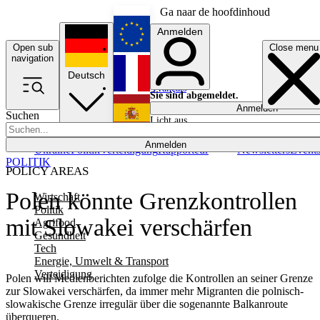
Ga naar de hoofdinhoud
Anmelden
Open sub
Close menu
English
navigation
Deutsch
Français
Sie sind abgemeldet.
Anmelden
Suchen
Licht aus
Español
Anmelden
Ukraine
Politik
Verteidigung
Rapporteur
Newsletters
Event
POLITIK
POLICY AREAS
Polen könnte Grenzkontrollen
Wirtschaft
Politik
mit Slowakei verschärfen
Agrifood
Gesundheit
Tech
Energie, Umwelt & Transport
Verteidigung
Polen will Medienberichten zufolge die Kontrollen an seiner Grenze
zur Slowakei verschärfen, da immer mehr Migranten die polnisch-
slowakische Grenze irregulär über die sogenannte Balkanroute
überqueren.