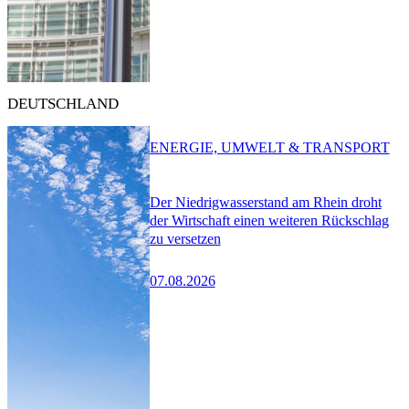
DEUTSCHLAND
ENERGIE, UMWELT & TRANSPORT
Der Niedrigwasserstand am Rhein droht
der Wirtschaft einen weiteren Rückschlag
zu versetzen
07.08.2026