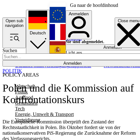
Ga naar de hoofdinhoud
Anmelden
Open sub
Close menu
English
navigation
Deutsch
Français
Sie sind abgemeldet.
Anmelden
Suchen
Licht aus
Español
Anmelden
Ukraine
Politik
Verteidigung
Rapporteur
Newsletters
Event
POLITIK
POLICY AREAS
Polen und die Kommission auf
Wirtschaft
Politik
Konfrontationskurs
Agrifood
Gesundheit
Tech
Energie, Umwelt & Transport
Verteidigung
Die Europäische Kommission überprüft den Zustand der
Rechtsstaatlichkeit in Polen. Bis Oktober fordert sie von der
nationalkonservativen PiS-Regierung die Zurücknahme der Reform
des Verfassungsgerichts.