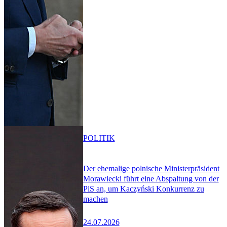
POLITIK
Der ehemalige polnische Ministerpräsident
Morawiecki führt eine Abspaltung von der
PiS an, um Kaczyński Konkurrenz zu
machen
24.07.2026