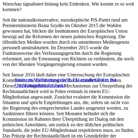
Warschau signalisiert bislang kein Einlenken. Wie konnte es so weit
kommen?
Seit die nationalkonservative, euroskeptische PiS-Partei rund um
Premierministerin Beata Szydło im Oktober 2015 die Wahlen
gewonnen hat, blicken die Institutionen der Europäischen Union
besorgt auf die Reformen der neuen polnischen Regierung. Die
öffentlichen Medien wurden durch ein umstrittenes Mediengesetz
personell umstrukturiert. Im Dezember 2015 wurde die
Funktionsweise des Verfassungsgerichts durch die Regierung
reformiert, um die Ernennung von Richtern zu verhindern, die noch
von der liberalen Vorgängerregierung ernannt wurden.
Seit Januar 2016 läuft daher eine Untersuchung der Europäischen
Streit um Verfassungsgericht: EU ermahnt Polen zur
Kommission zur Gefährdung der Rechtsstaatlichkeit in Polen.
Unabhängigkeit der Justiz
Dieser 2014 eingeführte diesen Mechanismus zur Überprüfung der
Rechtsstaatlichkeit wird in Polen erstmals in einem EU-
Mitgliedsstaat angewandt. Zunächst evaluiert die Kommission die
Situation und spricht Empfehlungen aus, die, sofern sie nicht von
der Regierung des entsprechenden Landes umgesetzt werden, zu
Sanktionen führen können. Seit Monaten befindet sich die
Kommission im Rahmen ihrer Überprüfung im Dialog mit den
polnischen Autoritäten, um zurück zu den üblichen politischen
Standards, die jeder EU-Mitgliedsstaat respektieren muss, zu finden.
Das Prinzip der Rechtsstaatlichkeit ist ein Grundpfeiler der