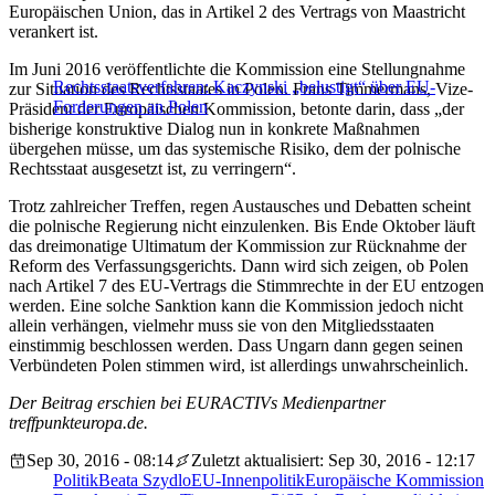
Europäischen Union, das in Artikel 2 des Vertrags von Maastricht
verankert ist.
Im Juni 2016 veröffentlichte die Kommission eine Stellungnahme
Rechtsstaatsverfahren: Kaczynski „belustigt“ über EU-
zur Situation des Rechtsstaates in Polen. Frans Timmermans, Vize-
Forderungen an Polen
Präsident der Europäischen Kommission, betonte darin, dass „der
bisherige konstruktive Dialog nun in konkrete Maßnahmen
übergehen müsse, um das systemische Risiko, dem der polnische
Rechtsstaat ausgesetzt ist, zu verringern“.
Trotz zahlreicher Treffen, regen Austausches und Debatten scheint
die polnische Regierung nicht einzulenken. Bis Ende Oktober läuft
das dreimonatige Ultimatum der Kommission zur Rücknahme der
Reform des Verfassungsgerichts. Dann wird sich zeigen, ob Polen
nach Artikel 7 des EU-Vertrags die Stimmrechte in der EU entzogen
werden. Eine solche Sanktion kann die Kommission jedoch nicht
allein verhängen, vielmehr muss sie von den Mitgliedsstaaten
einstimmig beschlossen werden. Dass Ungarn dann gegen seinen
Verbündeten Polen stimmen wird, ist allerdings unwahrscheinlich.
Der Beitrag erschien bei EURACTIVs Medienpartner
treffpunkteuropa.de.
Sep 30, 2016 - 08:14
Zuletzt aktualisiert: Sep 30, 2016 - 12:17
Politik
Beata Szydlo
EU-Innenpolitik
Europäische Kommission