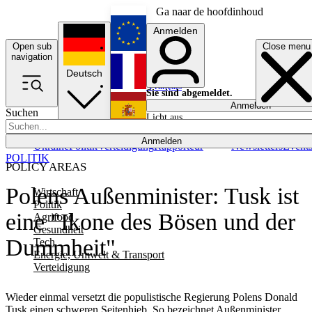
Ga naar de hoofdinhoud
Anmelden
Open sub
Close menu
English
navigation
Deutsch
Français
Sie sind abgemeldet.
Anmelden
Suchen
Licht aus
Español
Anmelden
Ukraine
Politik
Verteidigung
Rapporteur
Newsletters
Event
POLITIK
POLICY AREAS
Polens Außenminister: Tusk ist
Wirtschaft
Politik
eine "Ikone des Bösen und der
Agrifood
Gesundheit
Dummheit"
Tech
Energie, Umwelt & Transport
Verteidigung
Wieder einmal versetzt die populistische Regierung Polens Donald
Tusk einen schweren Seitenhieb. So bezeichnet Außenminister