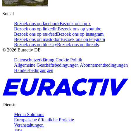
Social
Bezoek ons op facebook
Bezoek ons op x
Bezoek ons op linkedin
Bezoek ons op youtube
Bezoek ons op rss-feed
Bezoek ons op instagram
Bezoek ons op mastodon
Bezoek ons op telegram
Bezoek ons op bluesky
Bezoek ons op threads
©
2026
Euractiv DE
Datenschutzerklärung
Cookie Politik
Allgemeine Geschäftsbedingungen
Abonnementbedingungen
Handelsbedingungen
Dienste
Media Solutions
Europäische öffentliche Projekte
Veranstaltungen
Jobs