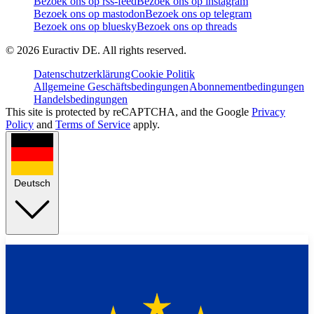
Bezoek ons op rss-feed
Bezoek ons op instagram
Bezoek ons op mastodon
Bezoek ons op telegram
Bezoek ons op bluesky
Bezoek ons op threads
©
2026
Euractiv DE. All rights reserved.
Datenschutzerklärung
Cookie Politik
Allgemeine Geschäftsbedingungen
Abonnementbedingungen
Handelsbedingungen
This site is protected by reCAPTCHA, and the Google
Privacy
Policy
and
Terms of Service
apply.
Deutsch