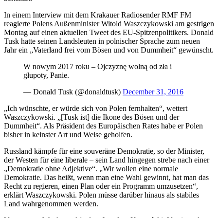
In einem Interview mit dem Krakauer Radiosender RMF FM
reagierte Polens Außenminister Witold Waszczykowski am gestrigen
Montag auf einen aktuellen Tweet des EU-Spitzenpolitikers. Donald
Tusk hatte seinen Landsleuten in polnischer Sprache zum neuen
Jahr ein „Vaterland frei vom Bösen und von Dummheit“ gewünscht.
W nowym 2017 roku – Ojczyznę wolną od zła i
głupoty, Panie.
— Donald Tusk (@donaldtusk)
December 31, 2016
„Ich wünschte, er würde sich von Polen fernhalten“, wettert
Waszczykowski. „[Tusk ist] die Ikone des Bösen und der
Dummheit“. Als Präsident des Europäischen Rates habe er Polen
bisher in keinster Art und Weise geholfen.
Russland kämpfe für eine souveräne Demokratie, so der Minister,
der Westen für eine liberale – sein Land hingegen strebe nach einer
„Demokratie ohne Adjektive“. „Wir wollen eine normale
Demokratie. Das heißt, wenn man eine Wahl gewinnt, hat man das
Recht zu regieren, einen Plan oder ein Programm umzusetzen“,
erklärt Waszczykowski. Polen müsse darüber hinaus als stabiles
Land wahrgenommen werden.