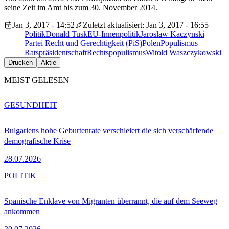
seine Zeit im Amt bis zum 30. November 2014.
Jan 3, 2017 - 14:52
Zuletzt aktualisiert: Jan 3, 2017 - 16:55
Politik
Donald Tusk
EU-Innenpolitik
Jaroslaw Kaczynski
Partei Recht und Gerechtigkeit (PiS)
Polen
Populismus
Ratspräsidentschaft
Rechtspopulismus
Witold Waszczykowski
Drucken
Aktie
MEIST GELESEN
GESUNDHEIT
Bulgariens hohe Geburtenrate verschleiert die sich verschärfende
demografische Krise
28.07.2026
POLITIK
Spanische Enklave von Migranten überrannt, die auf dem Seeweg
ankommen