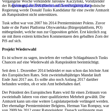
Vergangene Woche verkündete Jarosław Kaczyński, Vorsitzender
Polen und die Kommission auf Konfrontationskurs
der Regierungspartei PiS (Recht und Gerechtigkeit), die polnische
Regierung werde Donald Tusks Kandidatur für eine zweite Amtszeit
als Ratspräsident nicht unterstützen.
Tusk selbst war von 2007 bis 2014 Premierminister Polens. Zuvor
hatte er die Partei Platforma Obywatelska (Bürgerplattform, PO)
mitbegründet, welche nun zur Opposition gehört. Erst kürzlich zog
sie mit ihren extrem kritischen Kommentaren den geballten Zorn der
PiS auf sich.
Projekt Wiederwahl
Es ist schwer zu sagen, inwiefern der verbale Schlagabtausch Tusks
Chancen auf eine Wiederwahl als Ratspräsident beeinträchtigt.
Seit dem 1. Dezember 2014 bekleidet er nun schon das höchste Amt
des Europäischen Rates. Sein zweieinhalbjähriges Mandat läuft
Ende Juni 2017 aus. Es sollte also noch Anfang 2017 darüber
befunden werden, ob er sein Amt beibehalten darf.
Der Präsident des Europäischen Rates wird für einen Zeitraum von
zweieinhalb Jahren von einer qualifizierten Mehrheit gewählt. Die
Amtszeit kann um eine weitere Legislaturperiode verlängert werden.
Der ehemalige Premierminister Belgiens, Herman Van Rompuy, war
von 2009 bis 2012 erster Ratspräsident. Danach verlängerte man