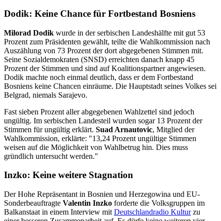
Dodik: Keine Chance für Fortbestand Bosniens
Milorad Dodik
wurde in der serbischen Landeshälfte mit gut 53
Prozent zum Präsidenten gewählt, teilte die Wahlkommission nach
Auszählung von 73 Prozent der dort abgegebenen Stimmen mit.
Seine Sozialdemokraten (SNSD) erreichten danach knapp 45
Prozent der Stimmen und sind auf Koalitionspartner angewiesen.
Dodik machte noch einmal deutlich, dass er dem Fortbestand
Bosniens keine Chancen einräume. Die Hauptstadt seines Volkes sei
Belgrad, niemals Sarajevo.
Fast sieben Prozent aller abgegebenen Wahlzettel sind jedoch
ungültig. Im serbischen Landesteil wurden sogar 13 Prozent der
Stimmen für ungültig erklärt.
Suad Arnautovic
, Mitglied der
Wahlkommission, erklärte: "13,24 Prozent ungültige Stimmen
weisen auf die Möglichkeit von Wahlbetrug hin. Dies muss
gründlich untersucht werden."
Inzko: Keine weitere Stagnation
Der Hohe Repräsentant in Bosnien und Herzegowina und EU-
Sonderbeauftragte
Valentin Inzko
forderte die Volksgruppen im
Balkanstaat in einem Interview mit
Deutschlandradio Kultur
zu
einer besseren Zusammenarbeit auf. Es dürfe keine weiteren vier