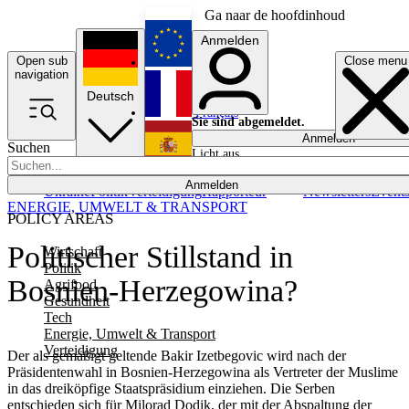
Ga naar de hoofdinhoud
Anmelden
Open sub
Close menu
English
navigation
Deutsch
Français
Sie sind abgemeldet.
Anmelden
Suchen
Licht aus
Español
Anmelden
Ukraine
Politik
Verteidigung
Rapporteur
Newsletters
Event
ENERGIE, UMWELT & TRANSPORT
POLICY AREAS
Politischer Stillstand in
Wirtschaft
Politik
Bosnien-Herzegowina?
Agrifood
Gesundheit
Tech
Energie, Umwelt & Transport
Verteidigung
Der als gemäßigt geltende Bakir Izetbegovic wird nach der
Präsidentenwahl in Bosnien-Herzegowina als Vertreter der Muslime
in das dreiköpfige Staatspräsidium einziehen. Die Serben
entschieden sich für Milorad Dodik, der mit der Abspaltung der