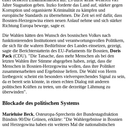
Jahre Stagnation geben. Inzko forderte das Land auf, stärker gegen
Korruption und organisierte Kriminalität zu kämpfen und
europäische Standards zu übernehmen. Die Zeit sei reif dafür, dass
Bosnien-Herzegowina einen neuen Anlauf nehme und sich stärker
Richtung Europa bewege, sagte er.
Die Wahlen hätten den Wunsch des bosnischen Volkes nach
funktionierenden Institutionen und verantwortungsvollen Politikern,
die sich für die wahren Bedürfnisse des Landes einsetzen, gezeigt,
sagte die Berichterstatterin des EU-Parlaments für Bosnien,
Doris
Pack
(CDU). "Die Tatsache, dass mehr Menschen als bei den
letzten Wahlen ihre Stimme abgegeben haben, zeigt, dass die
Menschen in Bosnien-Herzegowina wollen, dass ihre Politiker
zusammenarbeiten und Ergebnisse liefern. Die Wahl von Herrn
Izetbegovic scheint ein besonders vielversprechendes Signal zu sein,
da er bereit sein könnte, in einen echten Dialog mit anderen
politischen Kräften zu treten, um die derzeitige Lähmung zu
überwinden".
Blockade des politischen Systems
Marieluise Beck
, Osteuropa-Sprecherin der Bundestagsfraktion
Bündnis 90/Die Grünen, erklärte: "Die Wahlergebnisse in Bosnien
und Herzegowina haben ein weiteres Mal die nationalistischen