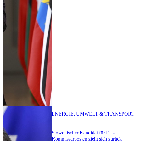
ENERGIE, UMWELT & TRANSPORT
Slowenischer Kandidat für EU-
Kommissarposten zieht sich zurück