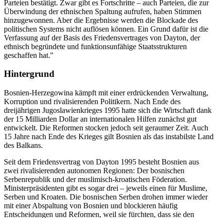
Parteien bestätigt. Zwar gibt es Fortschritte – auch Parteien, die zur
Überwindung der ethnischen Spaltung aufrufen, haben Stimmen
hinzugewonnen. Aber die Ergebnisse werden die Blockade des
politischen Systems nicht auflösen können. Ein Grund dafür ist die
Verfassung auf der Basis des Friedensvertrages von Dayton, der
ethnisch begründete und funktionsunfähige Staatsstrukturen
geschaffen hat."
Hintergrund
Bosnien-Herzegowina kämpft mit einer erdrückenden Verwaltung,
Korruption und rivalisierenden Politikern. Nach Ende des
dreijährigen Jugoslawienkrieges 1995 hatte sich die Wirtschaft dank
der 15 Milliarden Dollar an internationalen Hilfen zunächst gut
entwickelt. Die Reformen stocken jedoch seit geraumer Zeit. Auch
15 Jahre nach Ende des Krieges gilt Bosnien als das instabilste Land
des Balkans.
Seit dem Friedensvertrag von Dayton 1995 besteht Bosnien aus
zwei rivalisierenden autonomen Regionen: Der bosnischen
Serbenrepublik und der muslimisch-kroatischen Föderation.
Ministerpräsidenten gibt es sogar drei – jeweils einen für Muslime,
Serben und Kroaten. Die bosnischen Serben drohen immer wieder
mit einer Abspaltung von Bosnien und blockieren häufig
Entscheidungen und Reformen, weil sie fürchten, dass sie den