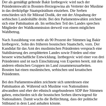
Der als gemäßigt geltende Bakir Izetbegovic wird nach der
Präsidentenwahl in Bosnien-Herzegowina als Vertreter der Muslime
in das dreiköpfige Staatspräsidium einziehen. Die Serben
entschieden sich für Milorad Dodik, der mit der Abspaltung der
serbischen Landeshälfte droht. Bei den Parlamentswahlen zeichnet
sich eine Pattsituation ab. Im serbischen Teil des Landes sprechen
Mitglieder der Wahlkommission derweil von einem möglichen
Wahlbetrug.
Nach Auszählung von mehr als 90 Prozent der Stimmen lag Bakir
Izetbegovic, Sohn des früheren bosnischen Staatschefs, vorn. Der
Kandidat für das Amt des muslimischen Präsidenten versprach eine
Stabilisierung des zersplitterten Landes sowie Frieden und eine
bessere wirtschaftliche Entwicklung. Izetbegovic wird einer von drei
Präsidenten und ist nach Einschätzung von Experten bereit, mit den
anderen ethnischen Gruppen im Land zusammenzuarbeiten.
Bosnien hat einen muslimischen, serbischen und kroatischen
Präsidenten.
Bei den Parlamentswahlen zeichnete sich unterdessen eine
Pattsituation ab. Während sich Muslime von Nationalisten
abwandten und eher der ethnisch ungebundenen SDP ihre Stimmen
gaben, entschieden sich die bosnischen Serben überwiegend für
Nationalisten. Damit wuchs die Befürchtung, dass der politische
Stillstand in dem Land anhalten könnte.