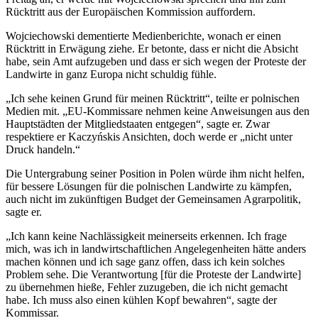
Rücktritt aus der Europäischen Kommission auffordern.
Wojciechowski dementierte Medienberichte, wonach er einen
Rücktritt in Erwägung ziehe. Er betonte, dass er nicht die Absicht
habe, sein Amt aufzugeben und dass er sich wegen der Proteste der
Landwirte in ganz Europa nicht schuldig fühle.
„Ich sehe keinen Grund für meinen Rücktritt“, teilte er polnischen
Medien mit. „EU-Kommissare nehmen keine Anweisungen aus den
Hauptstädten der Mitgliedstaaten entgegen“, sagte er. Zwar
respektiere er Kaczyńskis Ansichten, doch werde er „nicht unter
Druck handeln.“
Die Untergrabung seiner Position in Polen würde ihm nicht helfen,
für bessere Lösungen für die polnischen Landwirte zu kämpfen,
auch nicht im zukünftigen Budget der Gemeinsamen Agrarpolitik,
sagte er.
„Ich kann keine Nachlässigkeit meinerseits erkennen. Ich frage
mich, was ich in landwirtschaftlichen Angelegenheiten hätte anders
machen können und ich sage ganz offen, dass ich kein solches
Problem sehe. Die Verantwortung [für die Proteste der Landwirte]
zu übernehmen hieße, Fehler zuzugeben, die ich nicht gemacht
habe. Ich muss also einen kühlen Kopf bewahren“, sagte der
Kommissar.