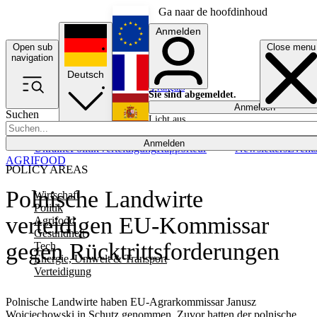
Ga naar de hoofdinhoud
Anmelden
Open sub
Close menu
English
navigation
Deutsch
Français
Sie sind abgemeldet.
Anmelden
Suchen
Licht aus
Español
Anmelden
Ukraine
Politik
Verteidigung
Rapporteur
Newsletters
Event
AGRIFOOD
POLICY AREAS
Polnische Landwirte
Wirtschaft
Politik
verteidigen EU-Kommissar
Agrifood
Gesundheit
gegen Rücktrittsforderungen
Tech
Energie, Umwelt & Transport
Verteidigung
Polnische Landwirte haben EU-Agrarkommissar Janusz
Wojciechowski in Schutz genommen. Zuvor hatten der polnische