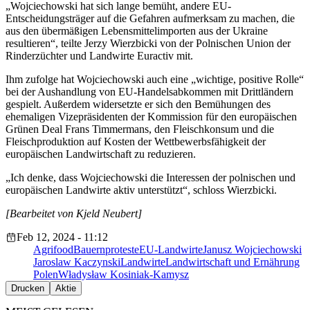
„Wojciechowski hat sich lange bemüht, andere EU-
Entscheidungsträger auf die Gefahren aufmerksam zu machen, die
aus den übermäßigen Lebensmittelimporten aus der Ukraine
resultieren“, teilte Jerzy Wierzbicki von der Polnischen Union der
Rinderzüchter und Landwirte Euractiv mit.
Ihm zufolge hat Wojciechowski auch eine „wichtige, positive Rolle“
bei der Aushandlung von EU-Handelsabkommen mit Drittländern
gespielt. Außerdem widersetzte er sich den Bemühungen des
ehemaligen Vizepräsidenten der Kommission für den europäischen
Grünen Deal Frans Timmermans, den Fleischkonsum und die
Fleischproduktion auf Kosten der Wettbewerbsfähigkeit der
europäischen Landwirtschaft zu reduzieren.
„Ich denke, dass Wojciechowski die Interessen der polnischen und
europäischen Landwirte aktiv unterstützt“, schloss Wierzbicki.
[Bearbeitet von Kjeld Neubert]
Feb 12, 2024 - 11:12
Agrifood
Bauernproteste
EU-Landwirte
Janusz Wojciechowski
Jaroslaw Kaczynski
Landwirte
Landwirtschaft und Ernährung
Polen
Władysław Kosiniak-Kamysz
Drucken
Aktie