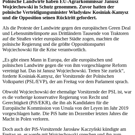
Polnische Landwirte haben EU-Agrarkommissar Janusz
Wojciechowski in Schutz genommen. Zuvor hatten der
polnische Verteidigungsminister Władysław Kosiniak-Kamysz
und die Opposition seinen Rücktritt gefordert.
Als die Proteste der Landwirte gegen den europäischen Green Deal
und Lebensmittelimporte aus Drittländern Tausende von Traktoren
auf die Straßen vieler europäischer Städte zogen, machten die
polnische Regierung und die größte Oppositionspartei
Wojciechowski für die Krise verantwortlich.
„Es gibt einen Mann in Europa, der alle europäischen und
polnischen Landwirte gegen die von ihm vorgeschlagene Reform
vereinigt hat. Das ist Janusz Wojciechowski. Treten Sie zurück“,
forderte Kosiniak-Kamysz, der Vorsitzende der Polnischen
Volkspartei (PSL/EVP), der am Freitag vor dem Parlament sprach.
Obwohl Wojciechowski der ehemalige Vorsitzende der PSL ist, war
es die vorherige konservative Regierung von Recht und
Gerechtigkeit (PiS/EKR), die ihn als Kandidaten für die
Europäische Kommission von Ursula von der Leyen im Jahr 2019
vorgeschlagen hatte. Die PiS hatte im Dezember letzten Jahres die
Macht in Polen verloren.
Doch auch der PiS-Vorsitzende Jarosław Kaczyński kündigte am
Freitag an, er werde mit Wojciechowski sprechen und ihn zum