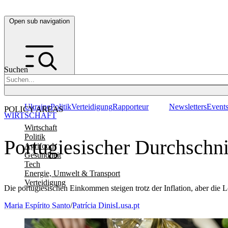
Open sub navigation
Suchen
Ukraine
Politik
Verteidigung
Rapporteur
Newsletters
Event
POLICY AREAS
WIRTSCHAFT
Wirtschaft
Politik
Portugiesischer Durchschni
Agrifood
Gesundheit
Tech
Energie, Umwelt & Transport
Verteidigung
Die portugiesischen Einkommen steigen trotz der Inflation, aber die
Maria Espírito Santo
/
Patrícia Dinis
Lusa.pt