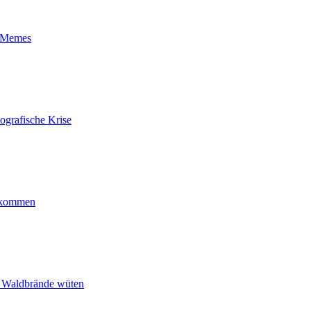
t-Memes
ografische Krise
ankommen
n Waldbrände wüten