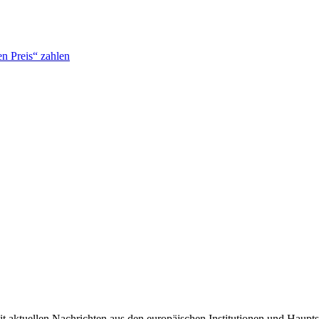
n Preis“ zahlen
it aktuellen Nachrichten aus den europäischen Institutionen und Haupts