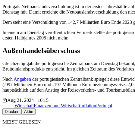
Portugals Nettoauslandsverschuldung ist in der ersten Jahreshälfte au
Dienstag mit. Damit erreichte die Nettoauslandsverschuldung den nie
Dem steht eine Verschuldung von 142,7 Milliarden Euro Ende 2023 ge
In einem am Dienstag veröffentlichten Vermerk stellte die portugiesi
ersten Halbjahres 2005 nicht mehr.
Außenhandelsüberschuss
Gleichzeitig gab die portugiesische Zentralbank am Dienstag bekannt,
Bruttoinlandsprodukts entspricht. Im gleichen Zeitraum des Vorjahres
Nach
Angaben
der portugiesischen Zentralbank spiegelt diese Entwi
(-997 Millionen Euro und -197 Millionen Euro beziehungsweise -2,0 P
hauptsächlich auf den Anstieg der Reiseverkehrs- und Tourismusbilan
Aug 21, 2024 - 10:15
Wirtschaft
Finanzen und Wirtschaft
Inflation
Portugal
Drucken
Aktie
MEIST GELESEN