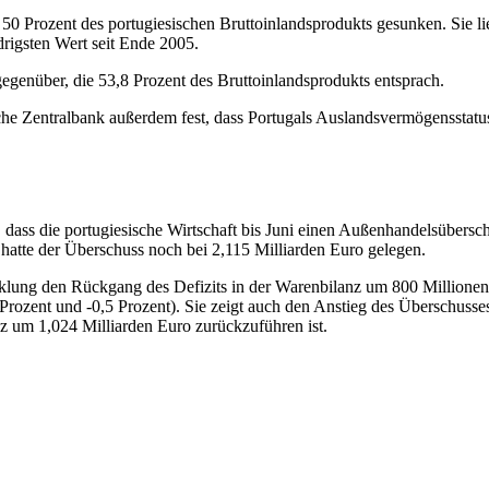
f 50 Prozent des portugiesischen Bruttoinlandsprodukts gesunken. Sie li
drigsten Wert seit Ende 2005.
genüber, die 53,8 Prozent des Bruttoinlandsprodukts entsprach.
sche Zentralbank außerdem fest, dass Portugals Auslandsvermögensstatus
 dass die portugiesische Wirtschaft bis Juni einen Außenhandelsübersc
 hatte der Überschuss noch bei 2,115 Milliarden Euro gelegen.
cklung den Rückgang des Defizits in der Warenbilanz um 800 Millionen 
rozent und -0,5 Prozent). Sie zeigt auch den Anstieg des Überschusses
z um 1,024 Milliarden Euro zurückzuführen ist.