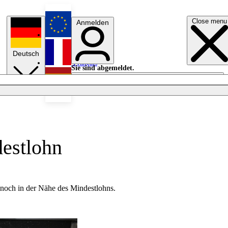
Close menu
Anmelden
English
Deutsch
Français
Sie sind abgemeldet.
Anmelden
Licht aus
Español
destlohn
 noch in der Nähe des Mindestlohns.