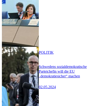
POLITIK
Schwedens sozialdemokratische
Parteichefin will die EU
„demokratiesicher“ machen
02.05.2024