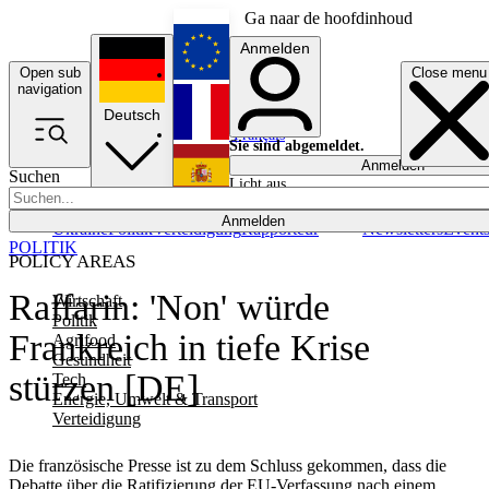
Ga naar de hoofdinhoud
Anmelden
Open sub
Close menu
English
navigation
Deutsch
Français
Sie sind abgemeldet.
Anmelden
Suchen
Licht aus
Español
Anmelden
Ukraine
Politik
Verteidigung
Rapporteur
Newsletters
Event
POLITIK
POLICY AREAS
Raffarin: 'Non' würde
Wirtschaft
Politik
Frankreich in tiefe Krise
Agrifood
Gesundheit
stürzen [DE]
Tech
Energie, Umwelt & Transport
Verteidigung
Die französische Presse ist zu dem Schluss gekommen, dass die
Debatte über die Ratifizierung der EU-Verfassung nach einem