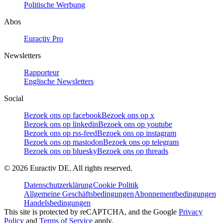
Politische Werbung
Abos
Euractiv Pro
Newsletters
Rapporteur
Englische Newsletters
Social
Bezoek ons op facebook
Bezoek ons op x
Bezoek ons op linkedin
Bezoek ons op youtube
Bezoek ons op rss-feed
Bezoek ons op instagram
Bezoek ons op mastodon
Bezoek ons op telegram
Bezoek ons op bluesky
Bezoek ons op threads
©
2026
Euractiv DE. All rights reserved.
Datenschutzerklärung
Cookie Politik
Allgemeine Geschäftsbedingungen
Abonnementbedingungen
Handelsbedingungen
This site is protected by reCAPTCHA, and the Google
Privacy
Policy
and
Terms of Service
apply.