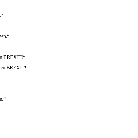
.“
zen.“
 den BREXIT!“
l den BREXIT!
n.“