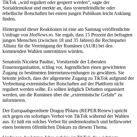
TikTok „wird reguliert oder gesperrt werden“, sagte der
Sozialdemokrat und merkte an, dass systemfeindliche oder
rebellische Botschaften bei einem jungen Publikum leicht Anklang
finden.
Hintergrund dieser Reaktionen ist eine am Samstag veröffentlichte
Umfrage von
HotNews.ro
. Sie ergab, dass 15 Prozent der befragten
jungen Menschen (zwischen 18 und 35 Jahren) die Rechtspartei
Allianz für die Vereinigung der Rumänen (AUR) bei den
kommenden Wahlen unterstützen würden.
Senatorin Nicoleta Pauliuc, Vorsitzende der Liberalen
Frauenorganisation, schlug vor, Jugendlichen einen gewichteten
Zugang zu bestimmten Internetanwendungen zu gewähren. Sie
betonte jedoch, dass der allgemeine Zugang zu TikTok aufgrund der
Verbreitung extremistischer Botschaften auf der Plattform nicht
reguliert werden sollte. Es sollten lediglich Debatten organisiert
werden, um die Rumänen über die „extremistische Gefahr“ zu
informieren.
Der Europaabgeordnete Dragoș Pîslaru (REPER/Renew) spricht
sich gegen ein sofortiges Verbot von TikTok während der Wahlen
aus. Er hält ein solches Verbot für undemokratisch und befürwortet
einen breiteren öffentlichen Diskurs zu diesem Thema.