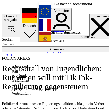
Ga naar de hoofdinhoud
Anmelden
Open sub
Close menu
English
navigation
Deutsch
Français
Sie sind abgemeldet.
Anmelden
Suchen
Licht aus
Español
Anmelden
Ukraine
Politik
Verteidigung
Rapporteur
Newsletters
Event
TECH
POLICY AREAS
Rechtsdrall von Jugendlichen:
Wirtschaft
Politik
Rumänien will mit TikTok-
Agrifood
Gesundheit
Regulierung gegensteuern
Tech
Energie, Umwelt & Transport
Verteidigung
Politiker der rumänischen Regierungskoalition schlagen ein Verbot
oder eine "strenge" Regulierung von TikTok vor. Hintergrund sind