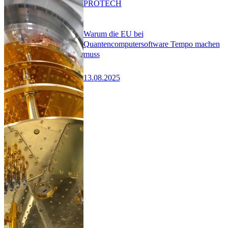
PRO
TECH
Warum die EU bei
Quantencomputersoftware Tempo machen
muss
13.08.2025