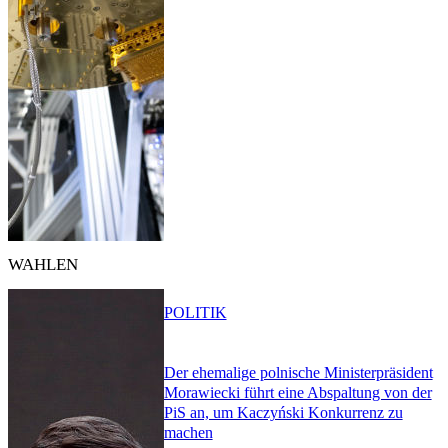
WAHLEN
POLITIK
Der ehemalige polnische Ministerpräsident
Morawiecki führt eine Abspaltung von der
PiS an, um Kaczyński Konkurrenz zu
machen