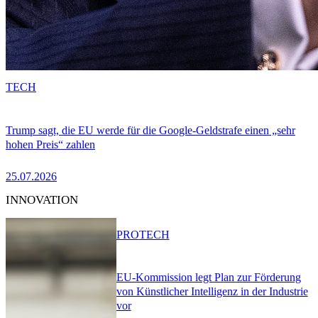
TECH
Trump sagt, die EU werde für die Google-Geldstrafe einen „sehr
hohen Preis“ zahlen
25.07.2026
INNOVATION
PRO
TECH
EU-Kommission legt Plan zur Förderung
von Künstlicher Intelligenz in der Industrie
vor