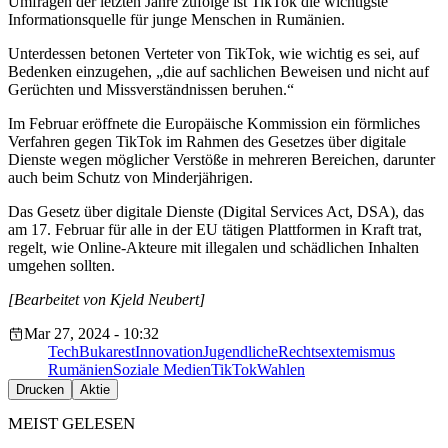
Umfragen der letzten Jahre zufolge ist TikTok die wichtigste
Informationsquelle für junge Menschen in Rumänien.
Unterdessen betonen Verteter von TikTok, wie wichtig es sei, auf
Bedenken einzugehen, „die auf sachlichen Beweisen und nicht auf
Gerüchten und Missverständnissen beruhen.“
Im Februar eröffnete die Europäische Kommission ein förmliches
Verfahren gegen TikTok im Rahmen des Gesetzes über digitale
Dienste wegen möglicher Verstöße in mehreren Bereichen, darunter
auch beim Schutz von Minderjährigen.
Das Gesetz über digitale Dienste (Digital Services Act, DSA), das
am 17. Februar für alle in der EU tätigen Plattformen in Kraft trat,
regelt, wie Online-Akteure mit illegalen und schädlichen Inhalten
umgehen sollten.
[Bearbeitet von Kjeld Neubert]
Mar 27, 2024 - 10:32
Tech
Bukarest
Innovation
Jugendliche
Rechtsextemismus
Rumänien
Soziale Medien
TikTok
Wahlen
Drucken
Aktie
MEIST GELESEN