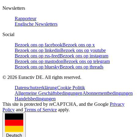
Newsletters
Rapporteur
Englische Newsletters
Social
Bezoek ons op facebook
Bezoek ons op x
Bezoek ons op linkedin
Bezoek ons op youtube
Bezoek ons op rss-feed
Bezoek ons op instagram
Bezoek ons op mastodon
Bezoek ons op telegram
Bezoek ons op bluesky
Bezoek ons op threads
©
2026
Euractiv DE. All rights reserved.
Datenschutzerklärung
Cookie Politik
Allgemeine Geschäftsbedingungen
Abonnementbedingungen
Handelsbedingungen
This site is protected by reCAPTCHA, and the Google
Privacy
Policy
and
Terms of Service
apply.
Deutsch