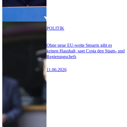
POLITIK
Ohne neue EU-weite Steuern gibt es
keinen Haushalt, sagt Costa den Staats- und
Regierungschefs
11.06.2026