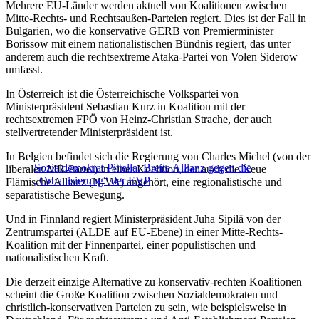
Mehrere EU-Länder werden aktuell von Koalitionen zwischen
Mitte-Rechts- und Rechtsaußen-Parteien regiert. Dies ist der Fall in
Bulgarien, wo die konservative GERB von Premierminister
Borissow mit einem nationalistischen Bündnis regiert, das unter
anderem auch die rechtsextreme Ataka-Partei von Volen Siderow
umfasst.
In Österreich ist die Österreichische Volkspartei von
Ministerpräsident Sebastian Kurz in Koalition mit der
rechtsextremen FPÖ von Heinz-Christian Strache, der auch
stellvertretender Ministerpräsident ist.
In Belgien befindet sich die Regierung von Charles Michel (von der
Sozialdemokrat Pittella: Breite Allianz gegen die
liberalen MR-Partei) in einer Koalition, der auch die Neue
„Orbanisierung“ der EVP
Flämische Allianz (N-VA) angehört, eine regionalistische und
separatistische Bewegung.
Und in Finnland regiert Ministerpräsident Juha Sipilä von der
Zentrumspartei (ALDE auf EU-Ebene) in einer Mitte-Rechts-
Koalition mit der Finnenpartei, einer populistischen und
nationalistischen Kraft.
Die derzeit einzige Alternative zu konservativ-rechten Koalitionen
scheint die Große Koalition zwischen Sozialdemokraten und
christlich-konservativen Parteien zu sein, wie beispielsweise in