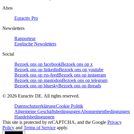
Abos
Euractiv Pro
Newsletters
Rapporteur
Englische Newsletters
Social
Bezoek ons op facebook
Bezoek ons op x
Bezoek ons op linkedin
Bezoek ons op youtube
Bezoek ons op rss-feed
Bezoek ons op instagram
Bezoek ons op mastodon
Bezoek ons op telegram
Bezoek ons op bluesky
Bezoek ons op threads
©
2026
Euractiv DE. All rights reserved.
Datenschutzerklärung
Cookie Politik
Allgemeine Geschäftsbedingungen
Abonnementbedingungen
Handelsbedingungen
This site is protected by reCAPTCHA, and the Google
Privacy
Policy
and
Terms of Service
apply.