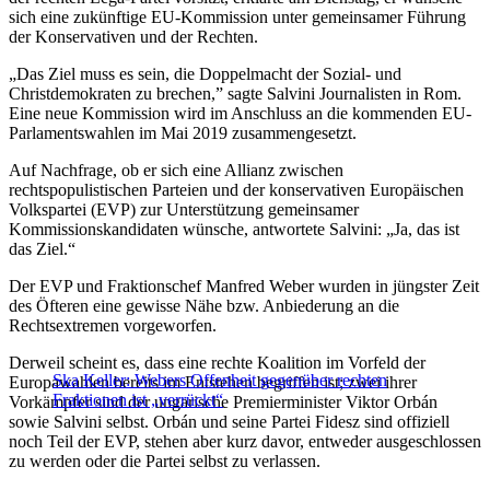
sich eine zukünftige EU-Kommission unter gemeinsamer Führung
der Konservativen und der Rechten.
„Das Ziel muss es sein, die Doppelmacht der Sozial- und
Christdemokraten zu brechen,” sagte Salvini Journalisten in Rom.
Eine neue Kommission wird im Anschluss an die kommenden EU-
Parlamentswahlen im Mai 2019 zusammengesetzt.
Auf Nachfrage, ob er sich eine Allianz zwischen
rechtspopulistischen Parteien und der konservativen Europäischen
Volkspartei (EVP) zur Unterstützung gemeinsamer
Kommissionskandidaten wünsche, antwortete Salvini: „Ja, das ist
das Ziel.“
Der EVP und Fraktionschef Manfred Weber wurden in jüngster Zeit
des Öfteren eine gewisse Nähe bzw. Anbiederung an die
Rechtsextremen vorgeworfen.
Derweil scheint es, dass eine rechte Koalition im Vorfeld der
Ska Keller: Webers Offenheit gegenüber rechten
Europawahlen bereits im Entstehen begriffen ist; zwei ihrer
Fraktionen ist „verrückt“
Vorkämpfer sind der ungarische Premierminister Viktor Orbán
sowie Salvini selbst. Orbán und seine Partei Fidesz sind offiziell
noch Teil der EVP, stehen aber kurz davor, entweder ausgeschlossen
zu werden oder die Partei selbst zu verlassen.