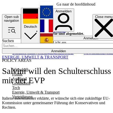
Ga naar de hoofdinhoud
Anmelden
Open sub
Close menu
English
navigation
Deutsch
Français
Sie sind abgemeldet.
Anmelden
Suchen
Licht aus
Español
Anmelden
Ukraine
Politik
Verteidigung
Rapporteur
Newsletters
Event
ENERGIE, UMWELT & TRANSPORT
POLICY AREAS
Salvini will den Schulterschluss
Wirtschaft
Politik
mit der EVP
Agrifood
Gesundheit
Tech
Energie, Umwelt & Transport
Verteidigung
Italiens Innenminister erklärte, er wünsche sich eine zukünftige EU-
Kommission unter gemeinsamer Führung der Konservativen und
Rechten.