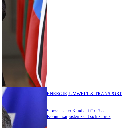
ENERGIE, UMWELT & TRANSPORT
Slowenischer Kandidat für EU-
Kommissarposten zieht sich zurück