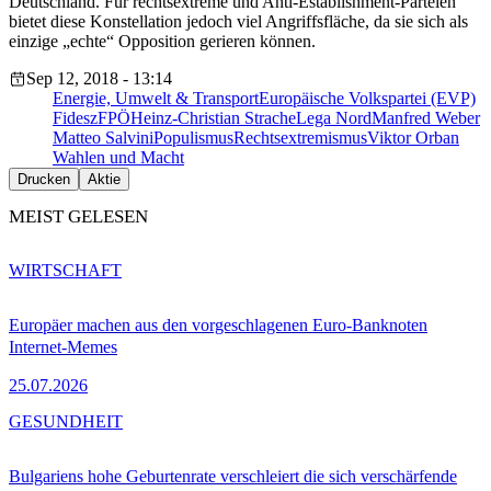
Deutschland. Für rechtsextreme und Anti-Establishment-Parteien
bietet diese Konstellation jedoch viel Angriffsfläche, da sie sich als
einzige „echte“ Opposition gerieren können.
Sep 12, 2018 - 13:14
Energie, Umwelt & Transport
Europäische Volkspartei (EVP)
Fidesz
FPÖ
Heinz-Christian Strache
Lega Nord
Manfred Weber
Matteo Salvini
Populismus
Rechtsextremismus
Viktor Orban
Wahlen und Macht
Drucken
Aktie
MEIST GELESEN
WIRTSCHAFT
Europäer machen aus den vorgeschlagenen Euro-Banknoten
Internet-Memes
25.07.2026
GESUNDHEIT
Bulgariens hohe Geburtenrate verschleiert die sich verschärfende