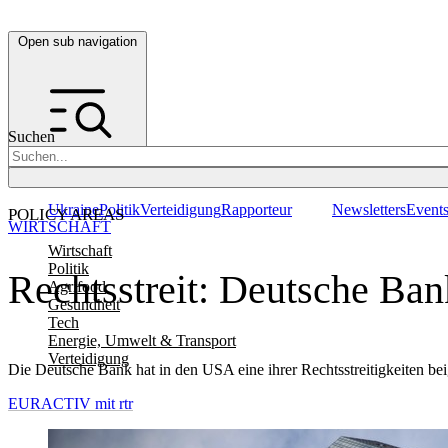
Open sub navigation
Suchen
Ukraine
Politik
Verteidigung
Rapporteur
Newsletters
Event
POLICY AREAS
WIRTSCHAFT
Wirtschaft
Politik
Rechtsstreit: Deutsche Ban
Agrifood
Gesundheit
Tech
Energie, Umwelt & Transport
Verteidigung
Die Deutsche Bank hat in den USA eine ihrer Rechtsstreitigkeiten bei
EURACTIV mit rtr