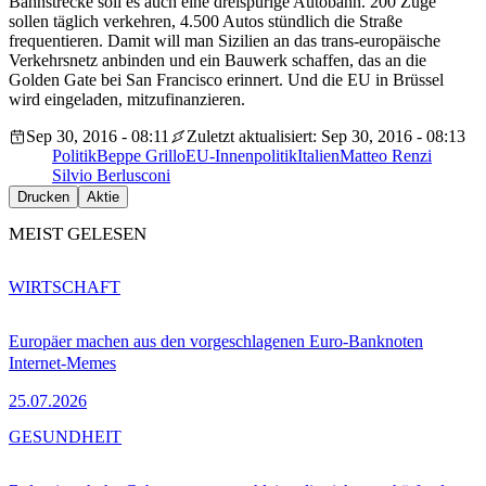
Bahnstrecke soll es auch eine dreispurige Autobahn. 200 Züge
sollen täglich verkehren, 4.500 Autos stündlich die Straße
frequentieren. Damit will man Sizilien an das trans-europäische
Verkehrsnetz anbinden und ein Bauwerk schaffen, das an die
Golden Gate bei San Francisco erinnert. Und die EU in Brüssel
wird eingeladen, mitzufinanzieren.
Sep 30, 2016 - 08:11
Zuletzt aktualisiert: Sep 30, 2016 - 08:13
Politik
Beppe Grillo
EU-Innenpolitik
Italien
Matteo Renzi
Silvio Berlusconi
Drucken
Aktie
MEIST GELESEN
WIRTSCHAFT
Europäer machen aus den vorgeschlagenen Euro-Banknoten
Internet-Memes
25.07.2026
GESUNDHEIT