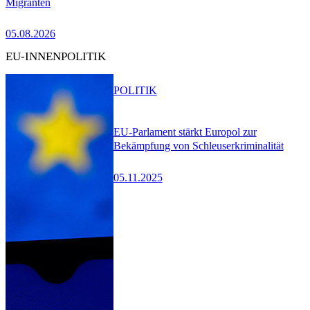
Migranten
05.08.2026
EU-INNENPOLITIK
POLITIK
EU-Parlament stärkt Europol zur
Bekämpfung von Schleuserkriminalität
05.11.2025