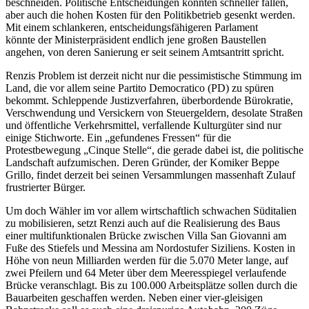
beschneiden. Politische Entscheidungen könnten schneller fallen,
aber auch die hohen Kosten für den Politikbetrieb gesenkt werden.
Mit einem schlankeren, entscheidungsfähigeren Parlament
könnte der Ministerpräsident endlich jene großen Baustellen
angehen, von deren Sanierung er seit seinem Amtsantritt spricht.
Renzis Problem ist derzeit nicht nur die pessimistische Stimmung im
Land, die vor allem seine Partito Democratico (PD) zu spüren
bekommt. Schleppende Justizverfahren, überbordende Bürokratie,
Verschwendung und Versickern von Steuergeldern, desolate Straßen
und öffentliche Verkehrsmittel, verfallende Kulturgüter sind nur
einige Stichworte. Ein „gefundenes Fressen“ für die
Protestbewegung „Cinque Stelle“, die gerade dabei ist, die politische
Landschaft aufzumischen. Deren Gründer, der Komiker Beppe
Grillo, findet derzeit bei seinen Versammlungen massenhaft Zulauf
frustrierter Bürger.
Um doch Wähler im vor allem wirtschaftlich schwachen Süditalien
zu mobilisieren, setzt Renzi auch auf die Realisierung des Baus
einer multifunktionalen Brücke zwischen Villa San Giovanni am
Fuße des Stiefels und Messina am Nordostufer Siziliens. Kosten in
Höhe von neun Milliarden werden für die 5.070 Meter lange, auf
zwei Pfeilern und 64 Meter über dem Meeresspiegel verlaufende
Brücke veranschlagt. Bis zu 100.000 Arbeitsplätze sollen durch die
Bauarbeiten geschaffen werden. Neben einer vier-gleisigen