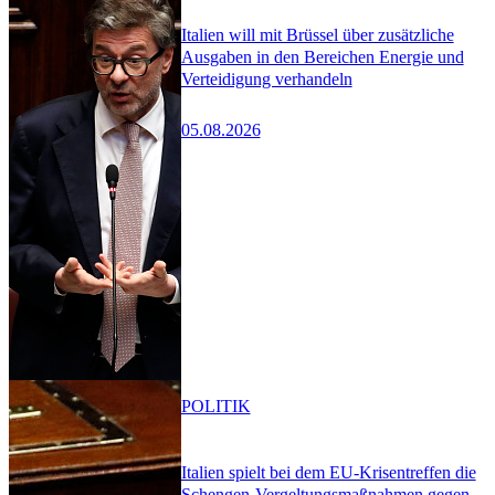
Italien will mit Brüssel über zusätzliche
Ausgaben in den Bereichen Energie und
Verteidigung verhandeln
05.08.2026
POLITIK
Italien spielt bei dem EU-Krisentreffen die
Schengen-Vergeltungsmaßnahmen gegen