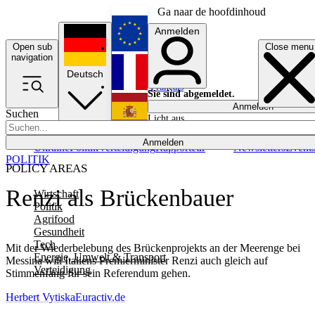
Ga naar de hoofdinhoud
Anmelden
Open sub
Close menu
English
navigation
Deutsch
Français
Sie sind abgemeldet.
Anmelden
Suchen
Licht aus
Español
Anmelden
Ukraine
Politik
Verteidigung
Rapporteur
Newsletters
Event
POLITIK
POLICY AREAS
Renzi als Brückenbauer
Wirtschaft
Politik
Agrifood
Gesundheit
Tech
Mit der Wiederbelebung des Brückenprojekts an der Meerenge bei
Energie, Umwelt & Transport
Messina will Italiens Premierminister Renzi auch gleich auf
Verteidigung
Stimmenfang für sein Referendum gehen.
Herbert Vytiska
Euractiv.de