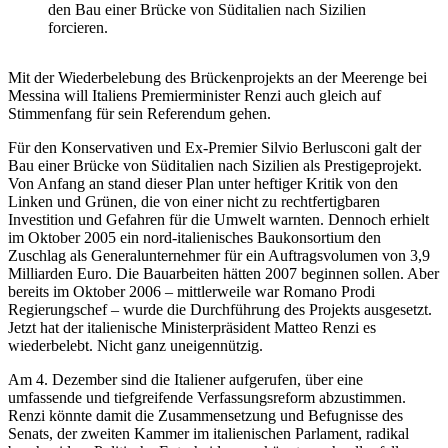
den Bau einer Brücke von Süditalien nach Sizilien
forcieren.
Mit der Wiederbelebung des Brückenprojekts an der Meerenge bei
Messina will Italiens Premierminister Renzi auch gleich auf
Stimmenfang für sein Referendum gehen.
Für den Konservativen und Ex-Premier Silvio Berlusconi galt der
Bau einer Brücke von Süditalien nach Sizilien als Prestigeprojekt.
Von Anfang an stand dieser Plan unter heftiger Kritik von den
Linken und Grünen, die von einer nicht zu rechtfertigbaren
Investition und Gefahren für die Umwelt warnten. Dennoch erhielt
im Oktober 2005 ein nord-italienisches Baukonsortium den
Zuschlag als Generalunternehmer für ein Auftragsvolumen von 3,9
Milliarden Euro. Die Bauarbeiten hätten 2007 beginnen sollen. Aber
bereits im Oktober 2006 – mittlerweile war Romano Prodi
Regierungschef – wurde die Durchführung des Projekts ausgesetzt.
Jetzt hat der italienische Ministerpräsident Matteo Renzi es
wiederbelebt. Nicht ganz uneigennützig.
Am 4. Dezember sind die Italiener aufgerufen, über eine
umfassende und tiefgreifende Verfassungsreform abzustimmen.
Renzi könnte damit die Zusammensetzung und Befugnisse des
Senats, der zweiten Kammer im italienischen Parlament, radikal