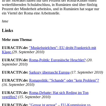
In der Slowakei haben nur drei Prozent der Roma-Kinder einen
weiterführenden Schulabschluss, in Rumänien sind über fünfzig
Prozent der Minderheit arbeitslos, und in Rumänien hat sogar nur
ein Viertel der Roma eine Arbeitsstelle.
hme
Links
Mehr zum Thema:
EURACTIV.de:
"Muskelspielchen": EU droht Frankreich mit
Klage
(29. September 2010)
EURACTIV.de:
Roma-Politik: Europäische Heuchler?
(20.
September 2010)
EURACTIV.de:
Sarkozy überrascht Europa
(17. September 2010)
EURACTIV.de:
Romapolitik: "Schande" oder "kein Problem"?
(16. September 2010)
EURACTIV.de:
Roma-Debatte: Hat sich Reding im Ton
vegriffen?
(15. September 2010)
EURACTIV.de:
"Genug ist genug" – EU-Kommission vs.