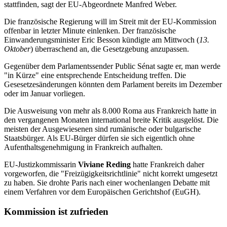
stattfinden, sagt der EU-Abgeordnete Manfred Weber.
Die französische Regierung will im Streit mit der EU-Kommission
offenbar in letzter Minute einlenken. Der französische
Einwanderungsminister Eric Besson kündigte am Mittwoch (
13.
Oktober
) überraschend an, die Gesetzgebung anzupassen.
Gegenüber dem Parlamentssender Public Sénat sagte er, man werde
"in Kürze" eine entsprechende Entscheidung treffen. Die
Gesesetzesänderungen könnten dem Parlament bereits im Dezember
oder im Januar vorliegen.
Die Ausweisung von mehr als 8.000 Roma aus Frankreich hatte in
den vergangenen Monaten international breite Kritik ausgelöst. Die
meisten der Ausgewiesenen sind rumänische oder bulgarische
Staatsbürger. Als EU-Bürger dürfen sie sich eigentlich ohne
Aufenthaltsgenehmigung in Frankreich aufhalten.
EU-Justizkommissarin
Viviane Reding
hatte Frankreich daher
vorgeworfen, die "Freizügigkeitsrichtlinie" nicht korrekt umgesetzt
zu haben. Sie drohte Paris nach einer wochenlangen Debatte mit
einem Verfahren vor dem Europäischen Gerichtshof (EuGH).
Kommission ist zufrieden