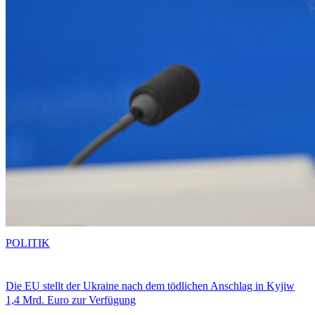
POLITIK
Die EU stellt der Ukraine nach dem tödlichen Anschlag in Kyjiw
1,4 Mrd. Euro zur Verfügung