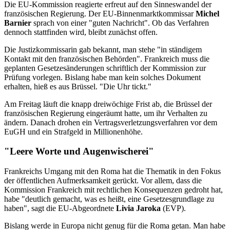
Die EU-Kommission reagierte erfreut auf den Sinneswandel der
französischen Regierung. Der EU-Binnenmarktkommissar
Michel
Barnier
sprach von einer "guten Nachricht". Ob das Verfahren
dennoch stattfinden wird, bleibt zunächst offen.
Die Justizkommissarin gab bekannt, man stehe "in ständigem
Kontakt mit den französischen Behörden". Frankreich muss die
geplanten Gesetzesänderungen schriftlich der Kommission zur
Prüfung vorlegen. Bislang habe man kein solches Dokument
erhalten, hieß es aus Brüssel. "Die Uhr tickt."
Am Freitag läuft die knapp dreiwöchige Frist ab, die Brüssel der
französischen Regierung eingeräumt hatte, um ihr Verhalten zu
ändern. Danach drohen ein Vertragsverletzungsverfahren vor dem
EuGH und ein Strafgeld in Millionenhöhe.
"Leere Worte und Augenwischerei"
Frankreichs Umgang mit den Roma hat die Thematik in den Fokus
der öffentlichen Aufmerksamkeit gerückt. Vor allem, dass die
Kommission Frankreich mit rechtlichen Konsequenzen gedroht hat,
habe "deutlich gemacht, was es heißt, eine Gesetzesgrundlage zu
haben", sagt die EU-Abgeordnete
Livia Jaroka
(EVP).
Bislang werde in Europa nicht genug für die Roma getan. Man habe