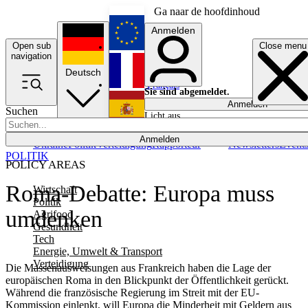
Ga naar de hoofdinhoud
Anmelden
Open sub
Close menu
English
navigation
Deutsch
Français
Sie sind abgemeldet.
Anmelden
Suchen
Licht aus
Español
Anmelden
Ukraine
Politik
Verteidigung
Rapporteur
Newsletters
Event
POLITIK
POLICY AREAS
Roma-Debatte: Europa muss
Wirtschaft
Politik
umdenken
Agrifood
Gesundheit
Tech
Energie, Umwelt & Transport
Verteidigung
Die Massenausweisungen aus Frankreich haben die Lage der
europäischen Roma in den Blickpunkt der Öffentlichkeit gerückt.
Während die französische Regierung im Streit mit der EU-
Kommission einlenkt, will Europa die Minderheit mit Geldern aus