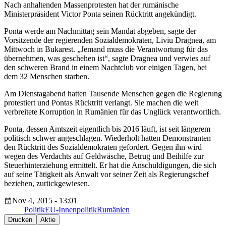
Nach anhaltenden Massenprotesten hat der rumänische
Ministerpräsident Victor Ponta seinen Rücktritt angekündigt.
Ponta werde am Nachmittag sein Mandat abgeben, sagte der
Vorsitzende der regierenden Sozialdemokraten, Liviu Dragnea, am
Mittwoch in Bukarest. „Jemand muss die Verantwortung für das
übernehmen, was geschehen ist“, sagte Dragnea und verwies auf
den schweren Brand in einem Nachtclub vor einigen Tagen, bei
dem 32 Menschen starben.
Am Dienstagabend hatten Tausende Menschen gegen die Regierung
protestiert und Pontas Rücktritt verlangt. Sie machen die weit
verbreitete Korruption in Rumänien für das Unglück verantwortlich.
Ponta, dessen Amtszeit eigentlich bis 2016 läuft, ist seit längerem
politisch schwer angeschlagen. Wiederholt hatten Demonstranten
den Rücktritt des Sozialdemokraten gefordert. Gegen ihn wird
wegen des Verdachts auf Geldwäsche, Betrug und Beihilfe zur
Steuerhinterziehung ermittelt. Er hat die Anschuldigungen, die sich
auf seine Tätigkeit als Anwalt vor seiner Zeit als Regierungschef
beziehen, zurückgewiesen.
Nov 4, 2015 - 13:01
Politik
EU-Innenpolitik
Rumänien
Drucken
Aktie