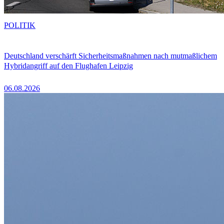
POLITIK
Deutschland verschärft Sicherheitsmaßnahmen nach mutmaßlichem
Hybridangriff auf den Flughafen Leipzig
06.08.2026