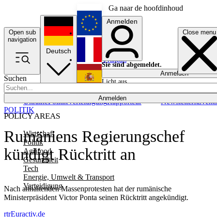
Ga naar de hoofdinhoud
Anmelden
Open sub
Close menu
English
navigation
Deutsch
Français
Sie sind abgemeldet.
Anmelden
Suchen
Licht aus
Español
Anmelden
Ukraine
Politik
Verteidigung
Rapporteur
Newsletters
Event
POLITIK
POLICY AREAS
Rumäniens Regierungschef
Wirtschaft
Politik
kündigt Rücktritt an
Agrifood
Gesundheit
Tech
Energie, Umwelt & Transport
Verteidigung
Nach anhaltenden Massenprotesten hat der rumänische
Ministerpräsident Victor Ponta seinen Rücktritt angekündigt.
rtr
Euractiv.de