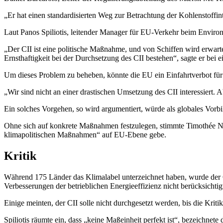
„Er hat einen standardisierten Weg zur Betrachtung der Kohlenstoffint
Laut Panos Spiliotis, leitender Manager für EU-Verkehr beim Environm
„Der CII ist eine politische Maßnahme, und von Schiffen wird erwarte
Ernsthaftigkeit bei der Durchsetzung des CII bestehen“, sagte er bei 
Um dieses Problem zu beheben, könnte die EU ein Einfahrtverbot für 
„Wir sind nicht an einer drastischen Umsetzung des CII interessiert. A
Ein solches Vorgehen, so wird argumentiert, würde als globales Vor
Ohne sich auf konkrete Maßnahmen festzulegen, stimmte Timothée No
klimapolitischen Maßnahmen“ auf EU-Ebene gebe.
Kritik
Während 175 Länder das Klimalabel unterzeichnet haben, wurde der CII
Verbesserungen der betrieblichen Energieeffizienz nicht berücksichti
Einige meinten, der CII solle nicht durchgesetzt werden, bis die Kri
Spiliotis räumte ein, dass „keine Maßeinheit perfekt ist“, bezeichnet