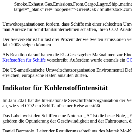
Smoke,Exhaust,Gas,Emissions,From,Cargo,Lagre,Ship,,marine,
target="_blank" rel="noopener">GreenOak / Shutterstock.com
Umweltorganisationen fordern, dass Schiffe mit einer schlechten Umw
man Anreize für Schifffahrtsunternehmen schaffen, ihren CO2-Aussto
Der Seeverkehr ist für fast drei Prozent der weltweiten Emissionen v
Jahr 2008 steigen könnten.
Als Reaktion darauf haben die EU-Gesetzgeber Maßnahmen zur Eindäm
Kraftstoffen für Schiffe
vorschreibt. Außerdem wurde erstmals ein
CO
Die US-amerikanische Umweltschutzorganisation Environmental Defens
erreichen, europäische Häfen anlaufen dürfen.
Indikator für Kohlenstoffintensität
Im Jahr 2021 hat die Internationale Seeschifffahrtsorganisation der V
an, wie viel CO2 ein Schiff auf seiner Reise ausstößt.
Das Label weist den Schiffen eine Note zu. „A“ ist die beste Note, 
gehören die Optimierung der Geschwindigkeit und der Fahrtrouten, d
Daniel Barcarolo, Leiter der Regulierungsabteilung des Mærsk Mc-Kinn