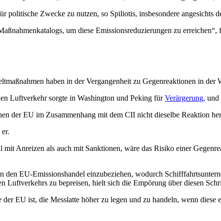
r politische Zwecke zu nutzen, so Spiliotis, insbesondere angesichts d
s Maßnahmenkatalogs, um diese Emissionsreduzierungen zu erreichen“, f
mweltmaßnahmen haben in der Vergangenheit zu Gegenreaktionen in der 
den Luftverkehr sorgte in Washington und Peking für
Verärgerung,
und 
orgehen der EU im Zusammenhang mit dem CII nicht dieselbe Reaktion he
 er.
it Anreizen als auch mit Sanktionen, wäre das Risiko einer Gegenrea
ffe in den EU-Emissionshandel einzubeziehen, wodurch Schifffahrtsunte
 Luftverkehrs zu bepreisen, hielt sich die Empörung über diesen Schri
abe der EU ist, die Messlatte höher zu legen und zu handeln, wenn die