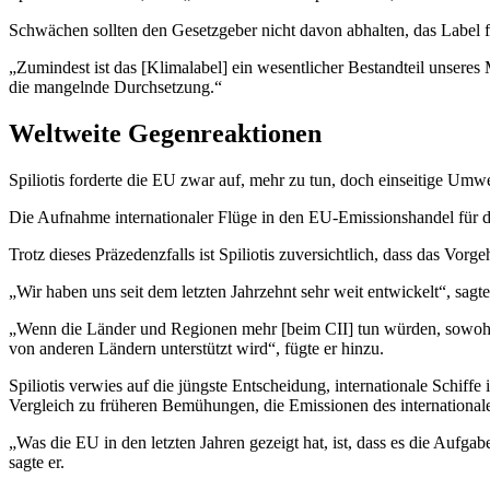
Schwächen sollten den Gesetzgeber nicht davon abhalten, das Label fü
„Zumindest ist das [Klimalabel] ein wesentlicher Bestandteil unsere
die mangelnde Durchsetzung.“
Weltweite Gegenreaktionen
Spiliotis forderte die EU zwar auf, mehr zu tun, doch einseitige U
Die Aufnahme internationaler Flüge in den EU-Emissionshandel für 
Trotz dieses Präzedenzfalls ist Spiliotis zuversichtlich, dass das V
„Wir haben uns seit dem letzten Jahrzehnt sehr weit entwickelt“, sagte
„Wenn die Länder und Regionen mehr [beim CII] tun würden, sowohl m
von anderen Ländern unterstützt wird“, fügte er hinzu.
Spiliotis verwies auf die jüngste Entscheidung, internationale Schi
Vergleich zu früheren Bemühungen, die Emissionen des internationalen
„Was die EU in den letzten Jahren gezeigt hat, ist, dass es die Aufg
sagte er.