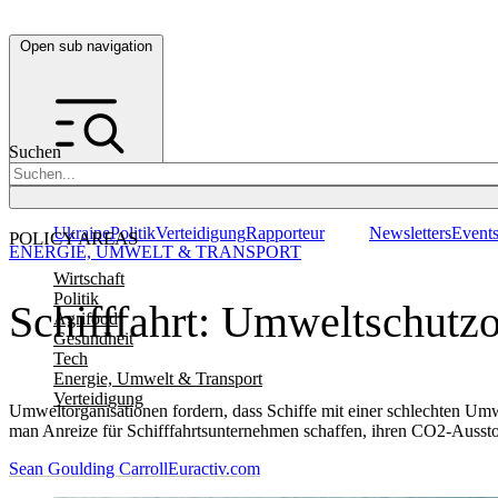
Open sub navigation
Suchen
Ukraine
Politik
Verteidigung
Rapporteur
Newsletters
Event
POLICY AREAS
ENERGIE, UMWELT & TRANSPORT
Wirtschaft
Politik
Schifffahrt: Umweltschutz
Agrifood
Gesundheit
Tech
Energie, Umwelt & Transport
Verteidigung
Umweltorganisationen fordern, dass Schiffe mit einer schlechten Umw
man Anreize für Schifffahrtsunternehmen schaffen, ihren CO2-Aussto
Sean Goulding Carroll
Euractiv.com