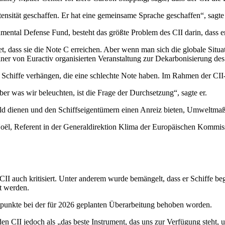
ensität geschaffen. Er hat eine gemeinsame Sprache geschaffen“, sagte 
ental Defense Fund, besteht das größte Problem des CII darin, dass er
t, dass sie die Note C erreichen. Aber wenn man sich die globale Situa
einer von Euractiv organisierten Veranstaltung zur Dekarbonisierung de
Schiffe verhängen, die eine schlechte Note haben. Im Rahmen der CII-Ta
ber was wir beleuchten, ist die Frage der Durchsetzung“, sagte er.
bild dienen und den Schiffseigentümern einen Anreiz bieten, Umweltm
ël, Referent in der Generaldirektion Klima der Europäischen Kommis
 auch kritisiert. Unter anderem wurde bemängelt, dass er Schiffe begün
gt werden.
tikpunkte bei der für 2026 geplanten Überarbeitung behoben worden.
e den CII jedoch als „das beste Instrument, das uns zur Verfügung steht