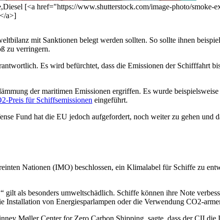
Diesel [<a href="https://www.shutterstock.com/image-photo/smoke-e
</a>]
eltbilanz mit Sanktionen belegt werden sollten. So sollte ihnen beis
ß zu verringern.
erantwortlich. Es wird befürchtet, dass die Emissionen der Schifffahrt
mung der maritimen Emissionen ergriffen. Es wurde beispielsweise e
2-Preis für Schiffsemissionen
eingeführt.
e Fund hat die EU jedoch aufgefordert, noch weiter zu gehen und dafü
ereinten Nationen (IMO) beschlossen, ein Klimalabel für Schiffe zu entw
„E“ gilt als besonders umweltschädlich. Schiffe können ihre Note verb
ie Installation von Energiesparlampen oder die Verwendung CO2-armer
ey Møller Center for Zero Carbon Shipping, sagte, dass der CII die De