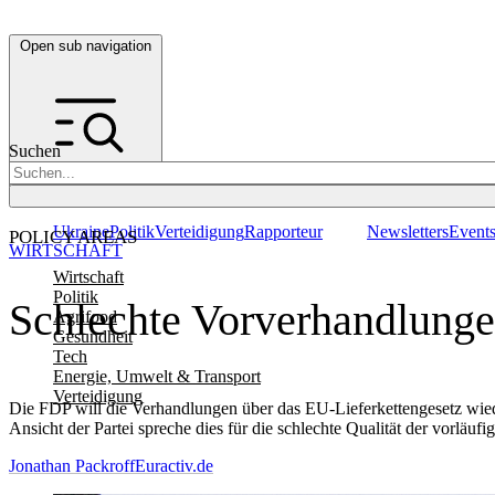
Open sub navigation
Suchen
Ukraine
Politik
Verteidigung
Rapporteur
Newsletters
Event
POLICY AREAS
WIRTSCHAFT
Wirtschaft
Politik
Schlechte Vorverhandlunge
Agrifood
Gesundheit
Tech
Energie, Umwelt & Transport
Verteidigung
Die FDP will die Verhandlungen über das EU-Lieferkettengesetz wi
Ansicht der Partei spreche dies für die schlechte Qualität der vorläuf
Jonathan Packroff
Euractiv.de