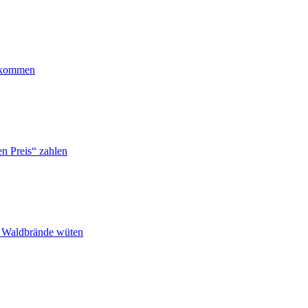
ankommen
n Preis“ zahlen
n Waldbrände wüten