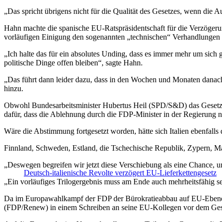
„Das spricht übrigens nicht für die Qualität des Gesetzes, wenn die 
Hahn machte die spanische EU-Ratspräsidentschaft für die Verzögerun
vorläufigen Einigung den sogenannten „technischen“ Verhandlungen 
„Ich halte das für ein absolutes Unding, dass es immer mehr um sich
politische Dinge offen bleiben“, sagte Hahn.
„Das führt dann leider dazu, dass in den Wochen und Monaten danach de
hinzu.
Obwohl Bundesarbeitsminister Hubertus Heil (SPD/S&D) das Gesetz nac
dafür, dass die Ablehnung durch die FDP-Minister in der Regierung
Wäre die Abstimmung fortgesetzt worden, hätte sich Italien ebenfalls
Finnland, Schweden, Estland, die Tschechische Republik, Zypern, Ma
„Deswegen begreifen wir jetzt diese Verschiebung als eine Chance, 
Deutsch-italienische Revolte verzögert EU-Lieferkettengesetz
„Ein vorläufiges Trilogergebnis muss am Ende auch mehrheitsfähig sei
Da im Europawahlkampf der FDP der Bürokratieabbau auf EU-Ebene 
(FDP/Renew) in einem Schreiben an seine EU-Kollegen vor dem Gese