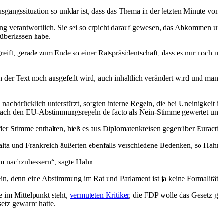
Ausgangssituation so unklar ist, dass das Thema in der letzten Minute 
g verantwortlich. Sie sei so erpicht darauf gewesen, das Abkommen un
überlassen habe.
 greift, gerade zum Ende so einer Ratspräsidentschaft, dass es nur no
r Text noch ausgefeilt wird, auch inhaltlich verändert wird und man lan
hdrücklich unterstützt, sorgten interne Regeln, die bei Uneinigkeit 
 nach den EU-Abstimmungsregeln de facto als Nein-Stimme gewertet un
 der Stimme enthalten, hieß es aus Diplomatenkreisen gegenüber Euract
lta und Frankreich äußerten ebenfalls verschiedene Bedenken, so Hah
um nachzubessern“, sagte Hahn.
n, denn eine Abstimmung im Rat und Parlament ist ja keine Formalität,
im Mittelpunkt steht,
vermuteten Kritiker
, die FDP wolle das Gesetz 
tz gewarnt hatte.