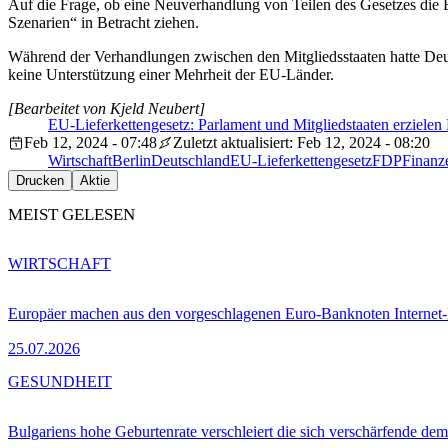
Auf die Frage, ob eine Neuverhandlung von Teilen des Gesetzes die B
Szenarien“ in Betracht ziehen.
Während der Verhandlungen zwischen den Mitgliedsstaaten hatte Deut
keine Unterstützung einer Mehrheit der EU-Länder.
[Bearbeitet von Kjeld Neubert]
EU-Lieferkettengesetz: Parlament und Mitgliedstaaten erzielen
Feb 12, 2024 - 07:48
Zuletzt aktualisiert: Feb 12, 2024 - 08:20
Wirtschaft
Berlin
Deutschland
EU-Lieferkettengesetz
FDP
Finanz
Drucken
Aktie
MEIST GELESEN
WIRTSCHAFT
Europäer machen aus den vorgeschlagenen Euro-Banknoten Interne
25.07.2026
GESUNDHEIT
Bulgariens hohe Geburtenrate verschleiert die sich verschärfende dem