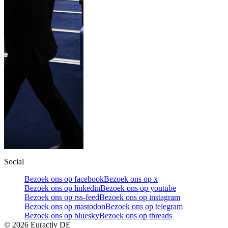
Social
Bezoek ons op facebook
Bezoek ons op x
Bezoek ons op linkedin
Bezoek ons op youtube
Bezoek ons op rss-feed
Bezoek ons op instagram
Bezoek ons op mastodon
Bezoek ons op telegram
Bezoek ons op bluesky
Bezoek ons op threads
©
2026
Euractiv DE