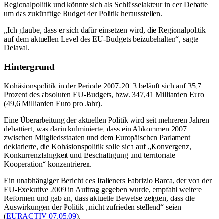
Regionalpolitik und könnte sich als Schlüsselakteur in der Debatte
um das zukünftige Budget der Politik herausstellen.
„Ich glaube, dass er sich dafür einsetzen wird, die Regionalpolitik
auf dem aktuellen Level des EU-Budgets beizubehalten“, sagte
Delaval.
Hintergrund
Kohäsionspolitik in der Periode 2007-2013 beläuft sich auf 35,7
Prozent des absoluten EU-Budgets, bzw. 347,41 Milliarden Euro
(49,6 Milliarden Euro pro Jahr).
Eine Überarbeitung der aktuellen Politik wird seit mehreren Jahren
debattiert, was darin kulminierte, dass ein Abkommen 2007
zwischen Mitgliedsstaaten und dem Europäischen Parlament
deklarierte, die Kohäsionspolitik solle sich auf „Konvergenz,
Konkurrenzfähigkeit und Beschäftigung und territoriale
Kooperation“ konzentrieren.
Ein unabhängiger Bericht des Italieners Fabrizio Barca, der von der
EU-Exekutive 2009 in Auftrag gegeben wurde, empfahl weitere
Reformen und gab an, dass aktuelle Beweise zeigten, dass die
Auswirkungen der Politik „nicht zufrieden stellend“ seien
(
EURACTIV 07.05.09
).