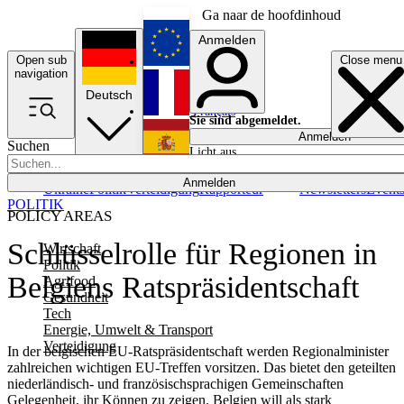
Ga naar de hoofdinhoud
Anmelden
Open sub
Close menu
English
navigation
Deutsch
Français
Sie sind abgemeldet.
Anmelden
Suchen
Licht aus
Español
Anmelden
Ukraine
Politik
Verteidigung
Rapporteur
Newsletters
Event
POLITIK
POLICY AREAS
Schlüsselrolle für Regionen in
Wirtschaft
Politik
Belgiens Ratspräsidentschaft
Agrifood
Gesundheit
Tech
Energie, Umwelt & Transport
Verteidigung
In der belgischen EU-Ratspräsidentschaft werden Regionalminister
zahlreichen wichtigen EU-Treffen vorsitzen. Das bietet den geteilten
niederländisch- und französischsprachigen Gemeinschaften
Gelegenheit, ihr Können zu zeigen. Belgien will als stark