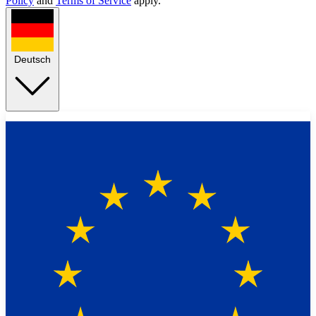
Policy
and
Terms of Service
apply.
Deutsch