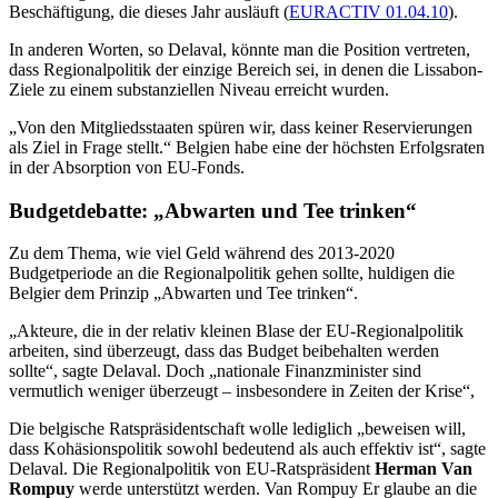
Beschäftigung, die dieses Jahr ausläuft (
EURACTIV 01.04.10
).
In anderen Worten, so Delaval, könnte man die Position vertreten,
dass Regionalpolitik der einzige Bereich sei, in denen die Lissabon-
Ziele zu einem substanziellen Niveau erreicht wurden.
„Von den Mitgliedsstaaten spüren wir, dass keiner Reservierungen
als Ziel in Frage stellt.“ Belgien habe eine der höchsten Erfolgsraten
in der Absorption von EU-Fonds.
Budgetdebatte
:
„Abwarten und Tee trinken“
Zu dem Thema, wie viel Geld während des 2013-2020
Budgetperiode an die Regionalpolitik gehen sollte, huldigen die
Belgier dem Prinzip „Abwarten und Tee trinken“.
„Akteure, die in der relativ kleinen Blase der EU-Regionalpolitik
arbeiten, sind überzeugt, dass das Budget beibehalten werden
sollte“, sagte Delaval. Doch „nationale Finanzminister sind
vermutlich weniger überzeugt – insbesondere in Zeiten der Krise“,
Die belgische Ratspräsidentschaft wolle lediglich „beweisen will,
dass Kohäsionspolitik sowohl bedeutend als auch effektiv ist“, sagte
Delaval. Die Regionalpolitik von EU-Ratspräsident
Herman Van
Rompuy
werde unterstützt werden. Van Rompuy Er glaube an die