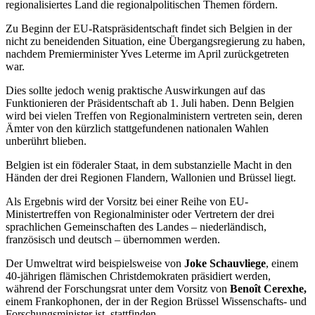
regionalisiertes Land die regionalpolitischen Themen fördern.
Zu Beginn der EU-Ratspräsidentschaft findet sich Belgien in der
nicht zu beneidenden Situation, eine Übergangsregierung zu haben,
nachdem Premierminister Yves Leterme im April zurückgetreten
war.
Dies sollte jedoch wenig praktische Auswirkungen auf das
Funktionieren der Präsidentschaft ab 1. Juli haben. Denn Belgien
wird bei vielen Treffen von Regionalministern vertreten sein, deren
Ämter von den kürzlich stattgefundenen nationalen Wahlen
unberührt blieben.
Belgien ist ein föderaler Staat, in dem substanzielle Macht in den
Händen der drei Regionen Flandern, Wallonien und Brüssel liegt.
Als Ergebnis wird der Vorsitz bei einer Reihe von EU-
Ministertreffen von Regionalminister oder Vertretern der drei
sprachlichen Gemeinschaften des Landes – niederländisch,
französisch und deutsch – übernommen werden.
Der Umweltrat wird beispielsweise von
Joke Schauvliege
, einem
40-jährigen flämischen Christdemokraten präsidiert werden,
während der Forschungsrat unter dem Vorsitz von
Benoît Cerexhe,
einem Frankophonen, der in der Region Brüssel Wissenschafts- und
Forschungsminister ist, stattfinden.