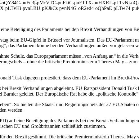
-oQY84C-puFn3j-pMcVTC-puFktC-puFTTX-puHXRL-pLTvNi-oQgJ
pLTvHi-pvnLBU-pKJkCs-pvnN4G-oR2ed4-oQhPaE-pLTw74-puK4vE
eine Beteiligung des Parlaments bei den Brexit-Verhandlungen von Be
rstag beim EU-Gipfel in Brüssel vor Journalisten. Das EU-Parlament
ung“, das Parlament könne bei den Verhandlungen außen vor gelassen w
ahnte Schulz, das Europaparlament müsse „von Anfang an“ in die Verha
ierungschefs – ohne die britische Premierministerin Theresa May – zu
onald Tusk dagegen protestiert, dass dem EU-Parlament im Brexit-Proz
s bei Brexit-Verhandlungen abgelehnt. EU-Ratspräsident Donald Tusk 
arnier geleitet. Der Europäische Rat habe die „politische Kontrolle“
ben“. So hielten die Staats- und Regierungschefs der 27 EU-Staaten oh
aden werden.
PD) auf eine Beteiligung des Parlaments bei den Brexit-Verhandlungen
schen EU und Großbritannien schließlich zustimmen.
 für den Brexit gestimmt. Die britische Premierministerin Theresa May