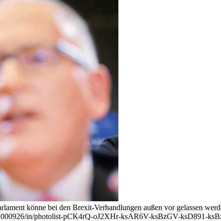
Parlament könne bei den Brexit-Verhandlungen außen vor gelassen werd
lz/15512000926/in/photolist-pCK4rQ-oJ2XHr-ksAR6V-ksBzGV-ksD8