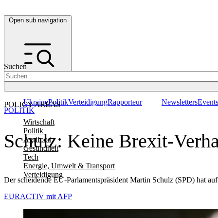
Open sub navigation
Suchen
Ukraine
Politik
Verteidigung
Rapporteur
Newsletters
Event
POLICY AREAS
POLITIK
Wirtschaft
Politik
Schulz: Keine Brexit-Ver
Agrifood
Gesundheit
Tech
Energie, Umwelt & Transport
Verteidigung
Der scheidende EU-Parlamentspräsident Martin Schulz (SPD) hat auf 
EURACTIV mit AFP