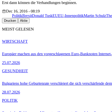
Erst dann können die Verhandlungen beginnen.
Dec 16, 2016 - 08:19
Politik
Brexit
Donald Tusk
EU
EU-Innenpolitik
Martin Schulz
The
Drucken
Aktie
MEIST GELESEN
WIRTSCHAFT
Europäer machen aus den vorgeschlagenen Euro-Banknoten Interne
25.07.2026
GESUNDHEIT
Bulgariens hohe Geburtenrate verschleiert die sich verschärfende dem
28.07.2026
POLITIK