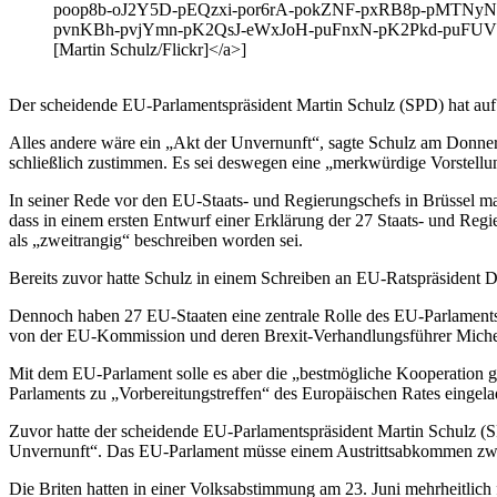
poop8b-oJ2Y5D-pEQzxi-por6rA-pokZNF-pxRB8p-pMTNyN
pvnKBh-pvjYmn-pK2QsJ-eWxJoH-puFnxN-pK2Pkd-puFUVX-
[Martin Schulz/Flickr]</a>]
Der scheidende EU-Parlamentspräsident Martin Schulz (SPD) hat auf 
Alles andere wäre ein „Akt der Unvernunft“, sagte Schulz am Donne
schließlich zustimmen. Es sei deswegen eine „merkwürdige Vorstell
In seiner Rede vor den EU-Staats- und Regierungschefs in Brüssel m
dass in einem ersten Entwurf einer Erklärung der 27 Staats- und Reg
als „zweitrangig“ beschreiben worden sei.
Bereits zuvor hatte Schulz in einem Schreiben an EU-Ratspräsident D
Dennoch haben 27 EU-Staaten eine zentrale Rolle des EU-Parlament
von der EU-Kommission und deren Brexit-Verhandlungsführer Michel B
Mit dem EU-Parlament solle es aber die „bestmögliche Kooperation ge
Parlaments zu „Vorbereitungstreffen“ des Europäischen Rates eingel
Zuvor hatte der scheidende EU-Parlamentspräsident Martin Schulz (S
Unvernunft“. Das EU-Parlament müsse einem Austrittsabkommen zwi
Die Briten hatten in einer Volksabstimmung am 23. Juni mehrheitlich