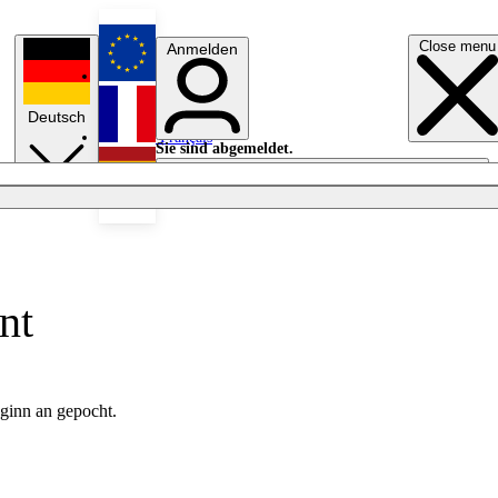
Close menu
Anmelden
English
Deutsch
Français
Sie sind abgemeldet.
Anmelden
Licht aus
Español
nt
ginn an gepocht.