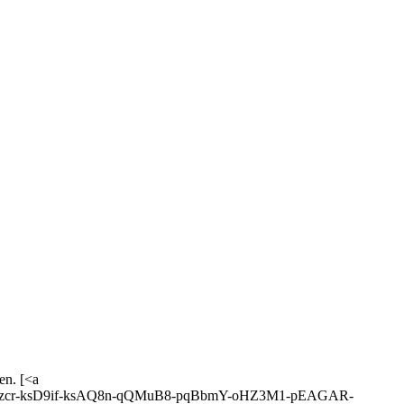
en. [<a
91-ksBzcr-ksD9if-ksAQ8n-qQMuB8-pqBbmY-oHZ3M1-pEAGAR-