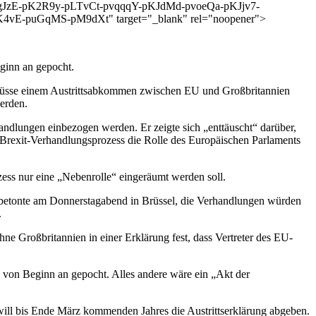
zE-pK2R9y-pLTvCt-pvqqqY-pKJdMd-pvoeQa-pKJjv7-
-puGqMS-pM9dXt" target="_blank" rel="noopener">
ginn an gepocht.
 müsse einem Austrittsabkommen zwischen EU und Großbritannien
erden.
ndlungen einbezogen werden. Er zeigte sich „enttäuscht“ darüber,
m Brexit-Verhandlungsprozess die Rolle des Europäischen Parlaments
ess nur eine „Nebenrolle“ eingeräumt werden soll.
betonte am Donnerstagabend in Brüssel, die Verhandlungen würden
.
ne Großbritannien in einer Erklärung fest, dass Vertreter des EU-
 von Beginn an gepocht. Alles andere wäre ein „Akt der
 will bis Ende März kommenden Jahres die Austrittserklärung abgeben.