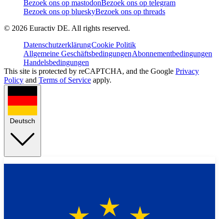
Bezoek ons op mastodon
Bezoek ons op telegram
Bezoek ons op bluesky
Bezoek ons op threads
©
2026
Euractiv DE. All rights reserved.
Datenschutzerklärung
Cookie Politik
Allgemeine Geschäftsbedingungen
Abonnementbedingungen
Handelsbedingungen
This site is protected by reCAPTCHA, and the Google
Privacy
Policy
and
Terms of Service
apply.
Deutsch