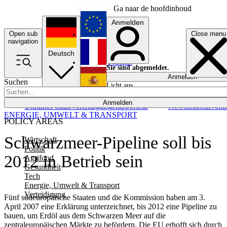
Ga naar de hoofdinhoud
Anmelden
Open sub
Close menu
English
navigation
Deutsch
Français
Sie sind abgemeldet.
Anmelden
Suchen
Licht aus
Español
Anmelden
Ukraine
Politik
Verteidigung
Rapporteur
Newsletters
Event
ENERGIE, UMWELT & TRANSPORT
POLICY AREAS
Schwarzmeer-Pipeline soll bis
Wirtschaft
Politik
2012 in Betrieb sein
Agrifood
Gesundheit
Tech
Energie, Umwelt & Transport
Verteidigung
Fünf südeuropäische Staaten und die Kommission haben am 3.
April 2007 eine Erklärung unterzeichnet, bis 2012 eine Pipeline zu
bauen, um Erdöl aus dem Schwarzen Meer auf die
zentraleuropäischen Märkte zu befördern. Die EU erhofft sich durch