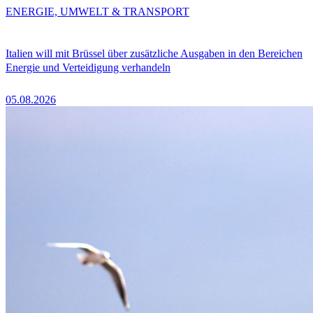
ENERGIE, UMWELT & TRANSPORT
Italien will mit Brüssel über zusätzliche Ausgaben in den Bereichen
Energie und Verteidigung verhandeln
05.08.2026