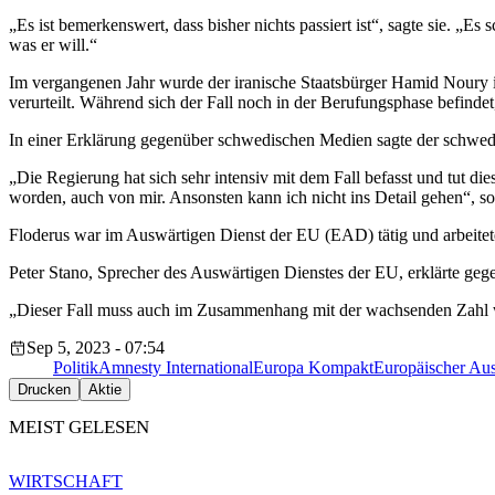
„Es ist bemerkenswert, dass bisher nichts passiert ist“, sagte sie. „E
was er will.“
Im vergangenen Jahr wurde der iranische Staatsbürger Hamid Noury 
verurteilt. Während sich der Fall noch in der Berufungsphase befin
In einer Erklärung gegenüber schwedischen Medien sagte der schwedi
„Die Regierung hat sich sehr intensiv mit dem Fall befasst und tut die
worden, auch von mir. Ansonsten kann ich nicht ins Detail gehen“, so 
Floderus war im Auswärtigen Dienst der EU (EAD) tätig und arbeit
Peter Stano, Sprecher des Auswärtigen Dienstes der EU, erklärte g
„Dieser Fall muss auch im Zusammenhang mit der wachsenden Zahl w
Sep 5, 2023 - 07:54
Politik
Amnesty International
Europa Kompakt
Europäischer Aus
Drucken
Aktie
MEIST GELESEN
WIRTSCHAFT