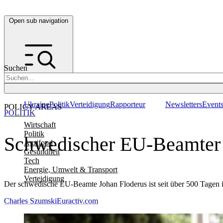
Open sub navigation
Suchen
Ukraine
Politik
Verteidigung
Rapporteur
Newsletters
Event
POLICY AREAS
POLITIK
Wirtschaft
Politik
Schwedischer EU-Beamter se
Agrifood
Gesundheit
Tech
Energie, Umwelt & Transport
Verteidigung
Der schwedische EU-Beamte Johan Floderus ist seit über 500 Tagen im
Charles Szumski
Euractiv.com