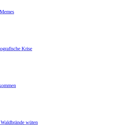
t-Memes
ografische Krise
ankommen
n Waldbrände wüten