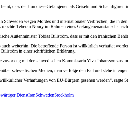
s scheint, dass der Iran diese Gefangenen als Geiseln und Schachfiguren
in Schweden wegen Mordes und internationaler Verbrechen, die in den
det, möchte Teheran Noury im Rahmen eines Gefangenenaustauschs nach 
sche Außenminister Tobias Billström, dass er mit den iranischen Behö
s auch weiterhin. Die betreffende Person ist willkürlich verhaftet word
Billström in einer schriftlichen Erklärung.
ete zuvor eng mit der schwedischen Kommissarin Ylva Johansson zusa
egenüber schwedischen Medien, man verfolge den Fall und stehe in en
illkürlicher Verhaftungen von EU-Bürgern gesehen werden“, sagte St
wärtiger Dienst
Iran
Schweden
Stockholm