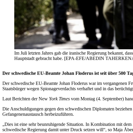
Im Juli letzten Jahres gab die iranische Regierung bekannt, da
Hauptstadt gebracht habe. [EPA-EFE/ABEDIN TAHERKE
Der schwedische EU-Beamte Johan Floderus ist seit über 500 Tag
Der schwedische EU-Beamte Johan Floderus war im vergangenen Frühjah
Staatsbürger wegen Spionageverdachts verhaftet und in das berüchtig
Laut Berichten der New
York Times
vom Montag (4. September) handel
Die Anschuldigungen gegen den schwedischen Diplomaten beziehen sic
Gefangenenaustausch herbeizuführen.
„Dies ist eine sehr beunruhigende Situation. In Kombination mit dem a
schwedische Regierung damit unter Druck setzen will“, so Maja Åberg