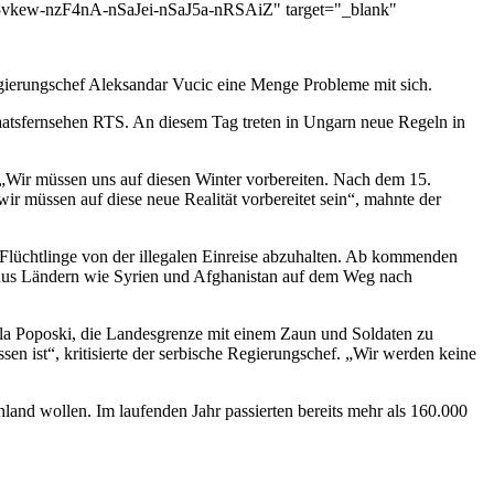
-nzF4nA-nSaJei-nSaJ5a-nRSAiZ" target="_blank"
ierungschef Aleksandar Vucic eine Menge Probleme mit sich.
aatsfernsehen RTS. An diesem Tag treten in Ungarn neue Regeln in
 „Wir müssen uns auf diesen Winter vorbereiten. Nach dem 15.
ir müssen auf diese neue Realität vorbereitet sein“, mahnte der
Flüchtlinge von der illegalen Einreise abzuhalten. Ab kommenden
e aus Ländern wie Syrien und Afghanistan auf dem Weg nach
la Poposki, die Landesgrenze mit einem Zaun und Soldaten zu
en ist“, kritisierte der serbische Regierungschef. „Wir werden keine
land wollen. Im laufenden Jahr passierten bereits mehr als 160.000