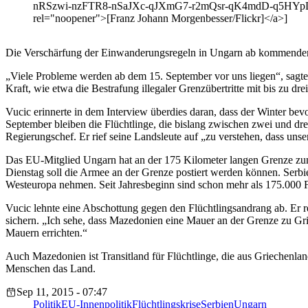
nRSzwi-nzFTR8-nSaJXc-qJXmG7-r2mQsr-qK4mdD-q5HYpD-
rel="noopener">[Franz Johann Morgenbesser/Flickr]</a>]
Die Verschärfung der Einwanderungsregeln in Ungarn ab kommender 
„Viele Probleme werden ab dem 15. September vor uns liegen“, sagt
Kraft, wie etwa die Bestrafung illegaler Grenzübertritte mit bis zu dre
Vucic erinnerte in dem Interview überdies daran, dass der Winter be
September bleiben die Flüchtlinge, die bislang zwischen zwei und drei
Regierungschef. Er rief seine Landsleute auf „zu verstehen, dass unser
Das EU-Mitglied Ungarn hat an der 175 Kilometer langen Grenze zum 
Dienstag soll die Armee an der Grenze postiert werden können. Serb
Westeuropa nehmen. Seit Jahresbeginn sind schon mehr als 175.000 F
Vucic lehnte eine Abschottung gegen den Flüchtlingsandrang ab. Er
sichern. „Ich sehe, dass Mazedonien eine Mauer an der Grenze zu Grie
Mauern errichten.“
Auch Mazedonien ist Transitland für Flüchtlinge, die aus Griechenla
Menschen das Land.
Sep 11, 2015 - 07:47
Politik
EU-Innenpolitik
Flüchtlingskrise
Serbien
Ungarn