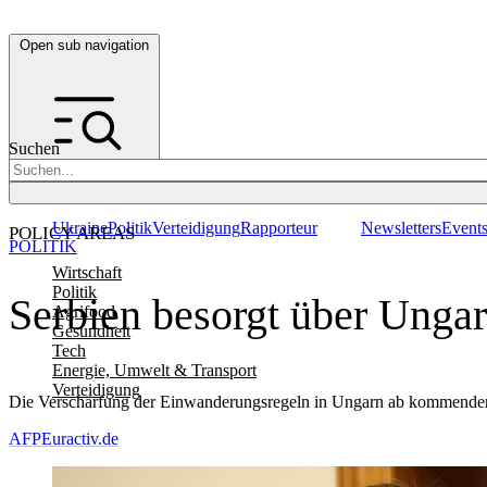
Open sub navigation
Suchen
Ukraine
Politik
Verteidigung
Rapporteur
Newsletters
Event
POLICY AREAS
POLITIK
Wirtschaft
Politik
Serbien besorgt über Ungar
Agrifood
Gesundheit
Tech
Energie, Umwelt & Transport
Verteidigung
Die Verschärfung der Einwanderungsregeln in Ungarn ab kommender 
AFP
Euractiv.de