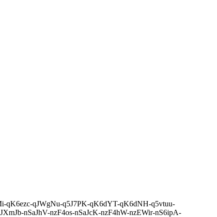
-r2vYMi-qK6ezc-qJWgNu-q5J7PK-qK6dYT-qK6dNH-q5vtuu-
JXmJb-nSaJhV-nzF4os-nSaJcK-nzF4hW-nzEWir-nS6ipA-