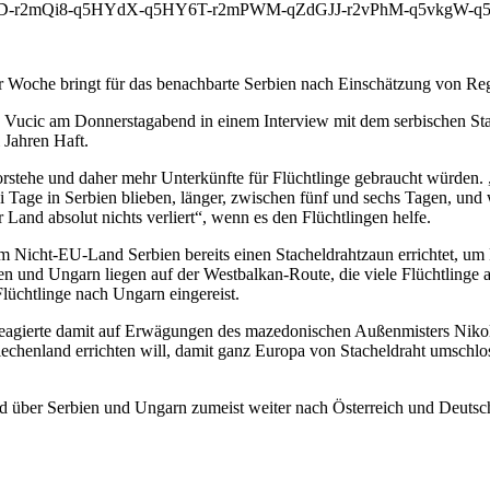
r2mQi8-q5HYdX-q5HY6T-r2mPWM-qZdGJJ-r2vPhM-q5vkgW-q5vkew
Woche bringt für das benachbarte Serbien nach Einschätzung von Reg
e Vucic am Donnerstagabend in einem Interview mit dem serbischen St
i Jahren Haft.
vorstehe und daher mehr Unterkünfte für Flüchtlinge gebraucht würden.
 Tage in Serbien blieben, länger, zwischen fünf und sechs Tagen, und w
 Land absolut nichts verliert“, wenn es den Flüchtlingen helfe.
Nicht-EU-Land Serbien bereits einen Stacheldrahtzaun errichtet, um 
ien und Ungarn liegen auf der Westbalkan-Route, die viele Flüchtling
lüchtlinge nach Ungarn eingereist.
 reagierte damit auf Erwägungen des mazedonischen Außenmisters Niko
chenland errichten will, damit ganz Europa von Stacheldraht umschloss
nd über Serbien und Ungarn zumeist weiter nach Österreich und Deutsch