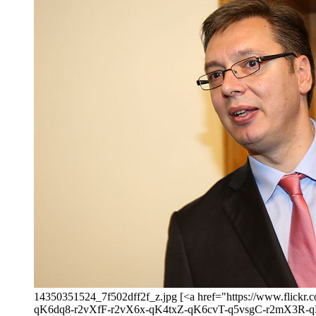
14350351524_7f502dff2f_z.jpg [<a href="https://www.flic
qK6dq8-r2vXfF-r2vX6x-qK4txZ-qK6cvT-q5vsgC-r2mX3R-q