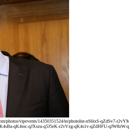
kr.com/photos/vipevents/14350351524/in/photolist-nS6ixS-qZdSv7
K4sBa-qK4ssc-qJXszu-q5J5eK-r2vVzg-qK4s1v-qZdHFU-qJW8zW-q