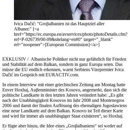
Ivica Dačić: "Groβalbanien ist das Hauptziel aller
Albaner." [<a
href="https://ec.europa.eu/avservices/photo/photoDetails.cfm?
ref=P-026739/00-09&sitelang=en#0" target="_blank"
rel="noopener">[European Commission]</a>]
EXKLUSIV / Albanische Politiker nicht nur gefährlich für Frieden
und Stabilität auf dem Balkan, sondern in ganz Europa seien. Das
müsse die EU endlich erkennen, warnt Serbiens Vizepremier Ivica
Dačić im Gespräch mit EURACTIV.com.
In einem Interview mit einer griechischen Zeitung am Montag hatte
Enver Hoxhaj, Auβenminister des Kosovo, angemerkt, dass sich die
politische Landkarte in den letzten Jahren verändert habe: „Es gibt
nach der Unabhängigkeit Kosovos im Jahr 2008 und Montenegros
2006 und damit der finalen Auflösung des ehemaligen Jugoslawiens
eine neue Landkarte auf dem Balkan. Kosovo ist Teil dieser Karte
und wird für immer als unabhängiger Staat existieren“, so Hoxhaj.
Er fügte aber hinzu, die Idee eines „Groβalbaniens“ sei weder auf