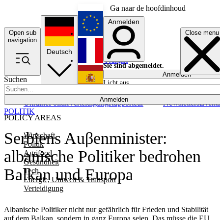
Ga naar de hoofdinhoud
Anmelden
Open sub
Close menu
English
navigation
Deutsch
Français
Sie sind abgemeldet.
Anmelden
Suchen
Licht aus
Español
Anmelden
Ukraine
Politik
Verteidigung
Rapporteur
Newsletters
Event
POLITIK
POLICY AREAS
Serbiens Auβenminister:
Wirtschaft
Politik
albanische Politiker bedrohen
Agrifood
Gesundheit
Balkan und Europa
Tech
Energie, Umwelt & Transport
Verteidigung
Albanische Politiker nicht nur gefährlich für Frieden und Stabilität
auf dem Balkan, sondern in ganz Europa seien. Das müsse die EU