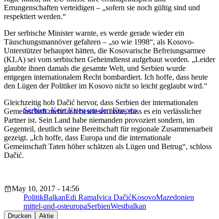
Errungenschaften verteidigen – „sofern sie noch gültig sind und
respektiert werden.“
Der serbische Minister warnte, es werde gerade wieder ein
Täuschungsmannöver gefahren – „so wie 1998“, als Kosovo-
Unterstützer behauptet hätten, die Kosovarische Befreiungsarmee
(KLA) sei vom serbischen Geheimdienst aufgebaut worden. „Leider
glaubte ihnen damals die gesamte Welt, und Serbien wurde
entgegen internationalem Recht bombardiert. Ich hoffe, dass heute
den Lügen der Politiker im Kosovo nicht so leicht geglaubt wird.“
Gleichzeitig hob Dačić hervor, dass Serbien der internationalen
Serbien: Kein Krieg um den Kosovo
Gemeinschaft mehrfach bewiesen habe, dass es ein verlässlicher
Partner ist. Sein Land habe niemanden provoziert sondern, im
Gegenteil, deutlich seine Bereitschaft für regionale Zusammenarbeit
gezeigt. „Ich hoffe, dass Europa und die internationale
Gemeinschaft Taten höher schätzen als Lügen und Betrug“, schloss
Dačić.
May 10, 2017 - 14:56
Politik
Balkan
Edi Rama
Ivica Dačić
Kosovo
Mazedonien
mittel-und-osteuropa
Serbien
Westbalkan
Drucken
Aktie