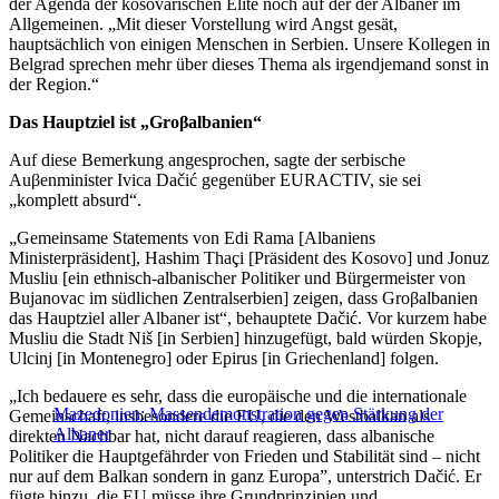
der Agenda der kosovarischen Elite noch auf der der Albaner im
Allgemeinen. „Mit dieser Vorstellung wird Angst gesät,
hauptsächlich von einigen Menschen in Serbien. Unsere Kollegen in
Belgrad sprechen mehr über dieses Thema als irgendjemand sonst in
der Region.“
Das Hauptziel ist „Groβalbanien“
Auf diese Bemerkung angesprochen, sagte der serbische
Auβenminister Ivica Dačić gegenüber EURACTIV, sie sei
„komplett absurd“.
„Gemeinsame Statements von Edi Rama [Albaniens
Ministerpräsident], Hashim Thaçi [Präsident des Kosovo] und Jonuz
Musliu [ein ethnisch-albanischer Politiker und Bürgermeister von
Bujanovac im südlichen Zentralserbien] zeigen, dass Groβalbanien
das Hauptziel aller Albaner ist“, behauptete Dačić. Vor kurzem habe
Musliu die Stadt Niš [in Serbien] hinzugefügt, bald würden Skopje,
Ulcinj [in Montenegro] oder Epirus [in Griechenland] folgen.
„Ich bedauere es sehr, dass die europäische und die internationale
Mazedonien: Massendemonstration gegen Stärkung der
Gemeinschaft, insbesondere die EU, die den Westbalkan als
Albaner
direkten Nachbar hat, nicht darauf reagieren, dass albanische
Politiker die Hauptgefährder von Frieden und Stabilität sind – nicht
nur auf dem Balkan sondern in ganz Europa”, unterstrich Dačić. Er
fügte hinzu, die EU müsse ihre Grundprinzipien und