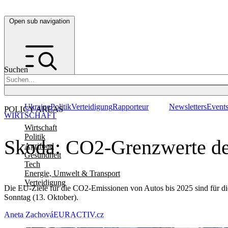
Open sub navigation
Suchen
Ukraine
Politik
Verteidigung
Rapporteur
Newsletters
Event
POLICY AREAS
WIRTSCHAFT
Wirtschaft
Politik
Skoda: CO2-Grenzwerte de
Agrifood
Gesundheit
Tech
Energie, Umwelt & Transport
Verteidigung
Die EU-Ziele für die CO2-Emissionen von Autos bis 2025 sind für die
Sonntag (13. Oktober).
Aneta Zachová
EURACTIV.cz