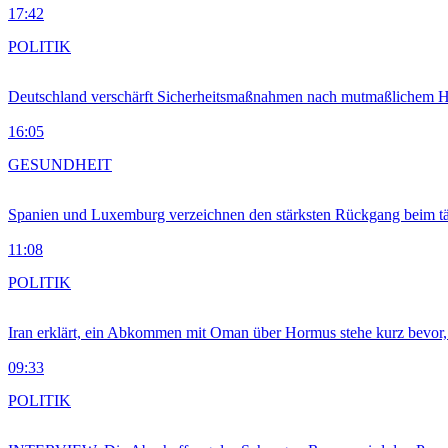
17:42
POLITIK
Deutschland verschärft Sicherheitsmaßnahmen nach mutmaßlichem Hy
16:05
GESUNDHEIT
Spanien und Luxemburg verzeichnen den stärksten Rückgang beim t
11:08
POLITIK
Iran erklärt, ein Abkommen mit Oman über Hormus stehe kurz bevor
09:33
POLITIK