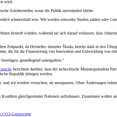
en wird.
ische Autohersteller, wenn die Politik unverändert bliebe.
iemlich schmerzhaft sein. Wir werden entweder Strafen zahlen oder Gut
en bestraft würden, während sie sich darauf verlassen, dass chinesis
 Zeitpunkt, da Hersteller, darunter Škoda, bereits stark in den Überg
önnte, die für die Finanzierung von Innovation und Entwicklung von en
e benötigen, grundlegend untergraben.“
uractiv
berichtete darüber, dass der tschechische Ministerpräsident P
ische Republik drängen werden.
sen, und wir werden versuchen, sie anzupassen. Ohne Änderungen riskie
e Koalition gleichgesinnter Nationen aufzubauen. Zusammen wollen sie
er CO2-Grenzwerte