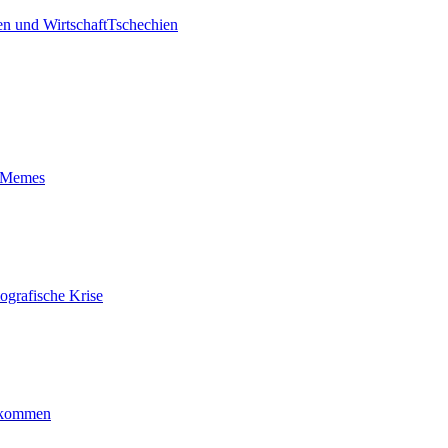
n und Wirtschaft
Tschechien
t-Memes
ografische Krise
ankommen