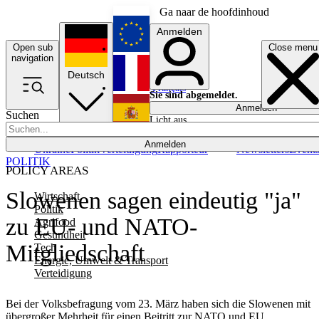
Ga naar de hoofdinhoud
Anmelden
Open sub
Close menu
English
navigation
Deutsch
Français
Sie sind abgemeldet.
Anmelden
Suchen
Licht aus
Español
Anmelden
Ukraine
Politik
Verteidigung
Rapporteur
Newsletters
Event
POLITIK
POLICY AREAS
Slowenen sagen eindeutig "ja"
Wirtschaft
Politik
zu EU- und NATO-
Agrifood
Gesundheit
Mitgliedschaft
Tech
Energie, Umwelt & Transport
Verteidigung
Bei der Volksbefragung vom 23. März haben sich die Slowenen mit
übergroßer Mehrheit für einen Beitritt zur NATO und EU