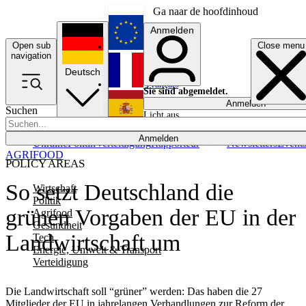
Ga naar de hoofdinhoud
Anmelden
Open sub
Close menu
English
navigation
Deutsch
Français
Sie sind abgemeldet.
Anmelden
Suchen
Licht aus
Español
Anmelden
Ukraine
Politik
Verteidigung
Rapporteur
Newsletters
Event
AGRIFOOD
POLICY AREAS
So setzt Deutschland die
Wirtschaft
Politik
grünen Vorgaben der EU in der
Agrifood
Gesundheit
Landwirtschaft um
Tech
Energie, Umwelt & Transport
Verteidigung
Die Landwirtschaft soll “grüner” werden: Das haben die 27
Mitglieder der EU in jahrelangen Verhandlungen zur Reform der