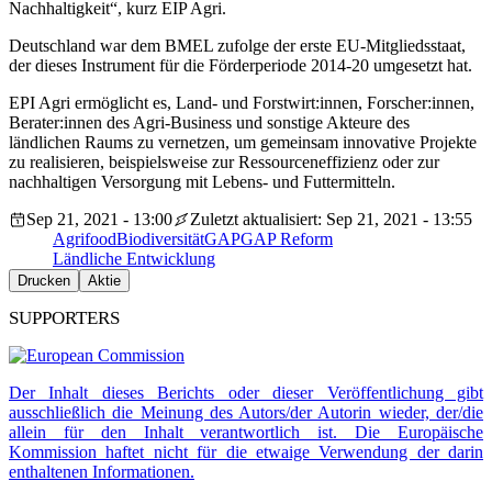
Nachhaltigkeit“, kurz EIP Agri.
Deutschland war dem BMEL zufolge der erste EU-Mitgliedsstaat,
der dieses Instrument für die Förderperiode 2014-20 umgesetzt hat.
EPI Agri ermöglicht es, Land- und Forstwirt:innen, Forscher:innen,
Berater:innen des Agri-Business und sonstige Akteure des
ländlichen Raums zu vernetzen, um gemeinsam innovative Projekte
zu realisieren, beispielsweise zur Ressourceneffizienz oder zur
nachhaltigen
Versorgung mit Lebens- und Futtermitteln.
Sep 21, 2021 - 13:00
Zuletzt aktualisiert: Sep 21, 2021 - 13:55
Agrifood
Biodiversität
GAP
GAP Reform
Ländliche Entwicklung
Drucken
Aktie
SUPPORTERS
Der Inhalt dieses Berichts oder dieser Veröffentlichung gibt
ausschließlich die Meinung des Autors/der Autorin wieder, der/die
allein für den Inhalt verantwortlich ist. Die Europäische
Kommission haftet nicht für die etwaige Verwendung der darin
enthaltenen Informationen.