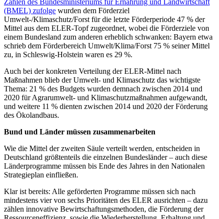
Zahlen des Bundesministeriums für Ernährung und Landwirtschaft
(BMEL) zufolge
wurden dem Förderziel
Umwelt-/Klimaschutz/Forst für die letzte Förderperiode 47 % der
Mittel aus dem ELER-Topf zugeordnet, wobei die Förderziele von
einem Bundesland zum anderen erheblich schwanken: Bayern etwa
schrieb dem Förderbereich Umwelt/Klima/Forst 75 % seiner Mittel
zu, in Schleswig-Holstein waren es 29 %.
Auch bei der konkreten Verteilung der ELER-Mittel nach
Maßnahmen blieb der Umwelt- und Klimaschutz das wichtigste
Thema: 21 % des Budgets wurden demnach zwischen 2014 und
2020 für Agrarumwelt- und Klimaschutzmaßnahmen aufgewandt,
und weitere 11 % dienten zwischen 2014 und 2020 der Förderung
des Ökolandbaus.
Bund und Länder müssen zusammenarbeiten
Wie die Mittel der zweiten Säule verteilt werden, entscheiden in
Deutschland größtenteils die einzelnen Bundesländer – auch diese
Länderprogramme müssen bis Ende des Jahres in den Nationalen
Strategieplan einfließen.
Klar ist bereits: Alle geförderten Programme müssen sich nach
mindestens vier von sechs Prioritäten des ELER ausrichten – dazu
zählen innovative Bewirtschaftungsmethoden, die Förderung der
Ressourceneffizienz, sowie die Wiederherstellung, Erhaltung und