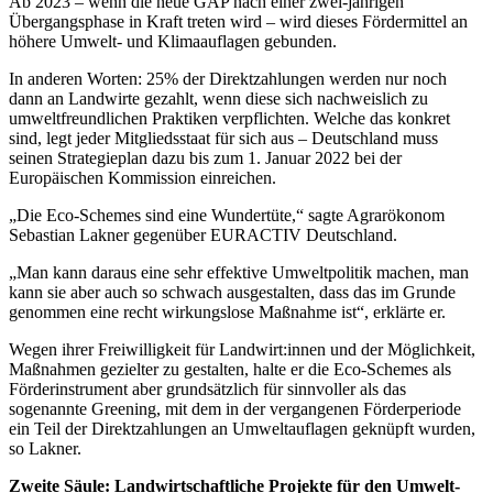
Ab 2023 – wenn die neue GAP nach einer zwei-jährigen
Übergangsphase in Kraft treten wird – wird dieses Fördermittel an
höhere Umwelt- und Klimaauflagen gebunden.
In anderen Worten: 25% der Direktzahlungen werden nur noch
dann an Landwirte gezahlt, wenn diese sich nachweislich zu
umweltfreundlichen Praktiken verpflichten. Welche das konkret
sind, legt jeder Mitgliedsstaat für sich aus – Deutschland muss
seinen Strategieplan dazu bis zum 1. Januar 2022 bei der
Europäischen Kommission einreichen.
„Die Eco-Schemes sind eine Wundertüte,“ sagte Agrarökonom
Sebastian Lakner gegenüber EURACTIV Deutschland.
„Man kann daraus eine sehr effektive Umweltpolitik machen, man
kann sie aber auch so schwach ausgestalten, dass das im Grunde
genommen eine recht wirkungslose Maßnahme ist“, erklärte er.
Wegen ihrer Freiwilligkeit für Landwirt:innen und der Möglichkeit,
Maßnahmen gezielter zu gestalten, halte er die Eco-Schemes als
Förderinstrument aber grundsätzlich für sinnvoller als das
sogenannte Greening, mit dem in der vergangenen Förderperiode
ein Teil der Direktzahlungen an Umweltauflagen geknüpft wurden,
so Lakner.
Zweite Säule: Landwirtschaftliche Projekte für den Umwelt-