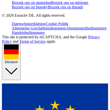
Bezoek ons op mastodon
Bezoek ons op telegram
Bezoek ons op bluesky
Bezoek ons op threads
©
2026
Euractiv DE. All rights reserved.
Datenschutzerklärung
Cookie Politik
Allgemeine Geschäftsbedingungen
Abonnementbedingungen
Handelsbedingungen
This site is protected by reCAPTCHA, and the Google
Privacy
Policy
and
Terms of Service
apply.
Deutsch