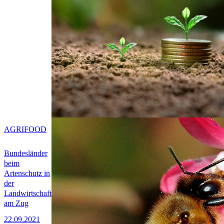
AGRIFOOD
Bundesländer
beim
Artenschutz in
der
Landwirtschaft
am Zug
22.09.2021