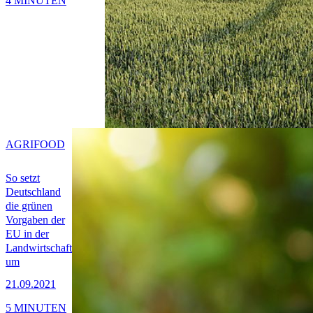
4 MINUTEN
AGRIFOOD
So setzt
Deutschland
die grünen
Vorgaben der
EU in der
Landwirtschaft
um
21.09.2021
5 MINUTEN