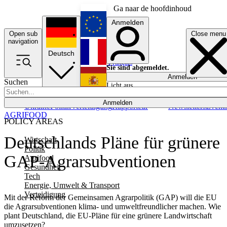
Ga naar de hoofdinhoud
Anmelden
Open sub
Close menu
English
navigation
Deutsch
Français
Sie sind abgemeldet.
Anmelden
Suchen
Licht aus
Español
Anmelden
Ukraine
Politik
Verteidigung
Rapporteur
Newsletters
Event
AGRIFOOD
POLICY AREAS
Deutschlands Pläne für grünere
Wirtschaft
Politik
GAP-Agrarsubventionen
Agrifood
Gesundheit
Tech
Energie, Umwelt & Transport
Verteidigung
Mit der Reform der Gemeinsamen Agrarpolitik (GAP) will die EU
die Agrarsubventionen klima- und umweltfreundlicher machen. Wie
plant Deutschland, die EU-Pläne für eine grünere Landwirtschaft
umzusetzen?