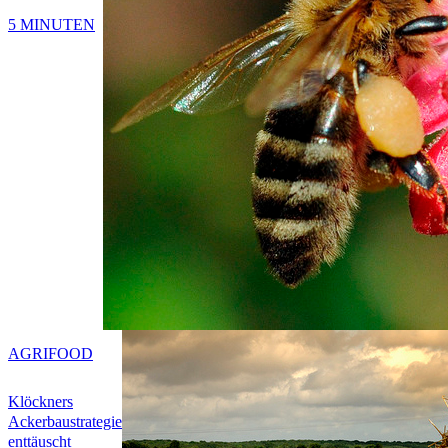
5 MINUTEN
AGRIFOOD
Klöckners
Ackerbaustrategie
enttäuscht