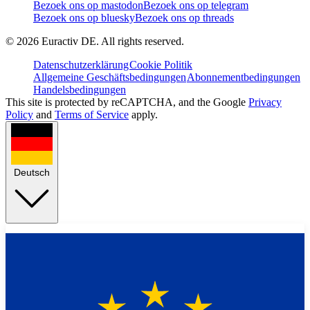
Bezoek ons op mastodon
Bezoek ons op telegram
Bezoek ons op bluesky
Bezoek ons op threads
©
2026
Euractiv DE. All rights reserved.
Datenschutzerklärung
Cookie Politik
Allgemeine Geschäftsbedingungen
Abonnementbedingungen
Handelsbedingungen
This site is protected by reCAPTCHA, and the Google
Privacy
Policy
and
Terms of Service
apply.
Deutsch