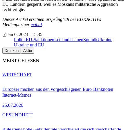
EU-Ländern gesperrt, weil es Moskaus militärische Aggression
rechtfertigte.
Dieser Artikel erschien ursprünglich bei EURACTIVs
Medienpartner
exit.al
.
Jan 6, 2023 - 15:35
Politik
EU-Sanktionen
Lettland
Litauen
Sputnik
Ukraine
Ukraine und EU
Drucken
Aktie
MEIST GELESEN
WIRTSCHAFT
Europäer machen aus den vorgeschlagenen Euro-Banknoten
Internet-Memes
25.07.2026
GESUNDHEIT
Bulgariens hohe Geburtenrate verschleiert die sich verschärfende