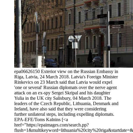
epa06626150 Exterior view on the Russian Embassy in
Riga, Latvia, 24 March 2018. Latvia's Foreign Minister
Rinkevics on 23 March said that Latvia would expel
'one or several' Russian diplomats over the nerve agent
attack on an ex-spy Sergei Skripal and his daughter
Yulia in the UK city Salisbury, 04 March 2018. The
leaders of the Czech Republic, Lithuania, Denmark and
Ireland, have also said that they were considering
further unilateral steps, including expelling diplomats.
EPA-EFE/Toms Kalnins [<a
href="https://epaimages.com/search.pp?
flush=1&multikeyword=lithuania%20city%20riga&startdate=