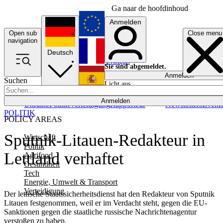
Ga naar de hoofdinhoud
Anmelden
Open sub
Close menu
English
navigation
Deutsch
Français
Sie sind abgemeldet.
Anmelden
Suchen
Licht aus
Español
Anmelden
Ukraine
Politik
Verteidigung
Rapporteur
Newsletters
Event
POLITIK
POLICY AREAS
Sputnik-Litauen-Redakteur in
Wirtschaft
Politik
Lettland verhaftet
Agrifood
Gesundheit
Tech
Energie, Umwelt & Transport
Verteidigung
Der lettische Staatssicherheitsdienst hat den Redakteur von Sputnik
Litauen festgenommen, weil er im Verdacht steht, gegen die EU-
Sanktionen gegen die staatliche russische Nachrichtenagentur
verstoßen zu haben.