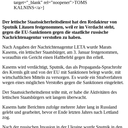
target="_blank" rel="noopener">TOMS
KALNINS</a>]
Der lettische Staatssicherheitsdienst hat den Redakteur von
Sputnik Litauen festgenommen, weil er im Verdacht steht,
gegen die EU-Sanktionen gegen die staatliche russische
Nachrichtenagentur verstoßen zu haben.
Nach Angaben der Nachrichtenagentur LETA wurde Marats
Kasems, ein lettischer Staatsbürger, am 3. Januar festgenommen,
woraufhin ein Gericht einen Haftbefehl gegen ihn erließ.
Kasems wird verdächtigt, Sputnik, das als Propaganda-Sprachrohr
des Kremls gilt und von der EU mit Sanktionen belegt wurde, mit
wirtschaftlichen Mitteln zu versorgen. Es wurde ein Strafverfahren
wegen eines möglichen Verstoßes gegen die Sanktionen eingeleitet.
Der Staatssicherheitsdienst teilte mit, er habe die Aktivitäten des
lettischen Staatsbürgers seit langem überwacht.
Kasems hatte Berichten zufolge mehrere Jahre lang in Russland
gelebt und gearbeitet, bevor er Ende letzten Jahres nach Lettland
zog.
Nach der russischen Invasion in der Ukraine wurde Sputnik in den