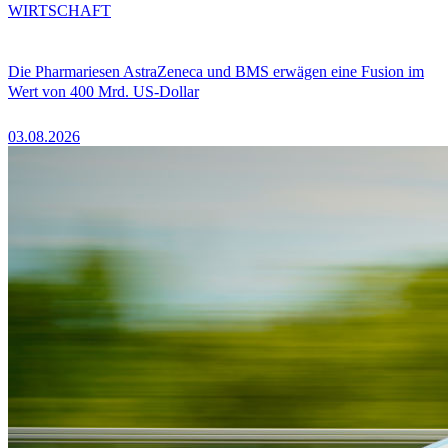
WIRTSCHAFT
Die Pharmariesen AstraZeneca und BMS erwägen eine Fusion im
Wert von 400 Mrd. US-Dollar
03.08.2026