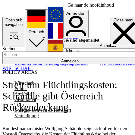
Ga naar de hoofdinhoud
Anmelden
Open sub
Close menu
English
navigation
Deutsch
Français
Sie sind abgemeldet.
Anmelden
Suchen
Licht aus
Español
Anmelden
Ukraine
Politik
Verteidigung
Rapporteur
Newsletters
Event
WIRTSCHAFT
POLICY AREAS
Streit um Flüchtlingskosten:
Wirtschaft
Politik
Schäuble gibt Österreich
Agrifood
Gesundheit
Rückendeckung
Tech
Energie, Umwelt & Transport
Verteidigung
Bundesfinanzminister Wolfgang Schäuble zeigt sich offen für den
Vorstoß Österreichs, die Kosten der Flüchtlingskrise bei der