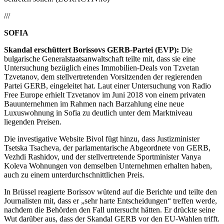
///
SOFIA
Skandal erschüttert Borissovs GERB-Partei (EVP):
Die
bulgarische Generalstaatsanwaltschaft teilte mit, dass sie eine
Untersuchung bezüglich eines Immobilien-Deals von Tzvetan
Tzvetanov, dem stellvertretenden Vorsitzenden der regierenden
Partei GERB, eingeleitet hat. Laut einer Untersuchung von Radio
Free Europe erhielt Tzvetanov im Juni 2018 von einem privaten
Bauunternehmen im Rahmen nach Barzahlung eine neue
Luxuswohnung in Sofia zu deutlich unter dem Marktniveau
liegenden Preisen.
Die investigative Website Bivol fügt hinzu, dass Justizminister
Tsetska Tsacheva, der parlamentarische Abgeordnete von GERB,
Vezhdi Rashidov, und der stellvertretende Sportminister Vanya
Koleva Wohnungen von demselben Unternehmen erhalten haben,
auch zu einem unterdurchschnittlichen Preis.
In Brüssel reagierte Borissov wütend auf die Berichte und teilte den
Journalisten mit, dass er „sehr harte Entscheidungen“ treffen werde,
nachdem die Behörden den Fall untersucht hätten. Er drückte seine
Wut darüber aus, dass der Skandal GERB vor den EU-Wahlen trifft.