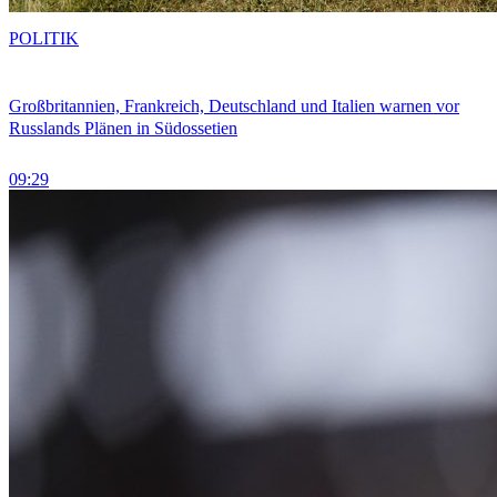
POLITIK
Großbritannien, Frankreich, Deutschland und Italien warnen vor
Russlands Plänen in Südossetien
09:29