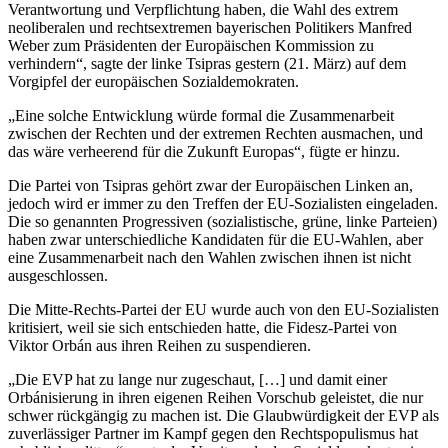
Verantwortung und Verpflichtung haben, die Wahl des extrem
neoliberalen und rechtsextremen bayerischen Politikers Manfred
Weber zum Präsidenten der Europäischen Kommission zu
verhindern“, sagte der linke Tsipras gestern (21. März) auf dem
Vorgipfel der europäischen Sozialdemokraten.
„Eine solche Entwicklung würde formal die Zusammenarbeit
zwischen der Rechten und der extremen Rechten ausmachen, und
das wäre verheerend für die Zukunft Europas“, fügte er hinzu.
Die Partei von Tsipras gehört zwar der Europäischen Linken an,
jedoch wird er immer zu den Treffen der EU-Sozialisten eingeladen.
Die so genannten Progressiven (sozialistische, grüne, linke Parteien)
haben zwar unterschiedliche Kandidaten für die EU-Wahlen, aber
eine Zusammenarbeit nach den Wahlen zwischen ihnen ist nicht
ausgeschlossen.
Die Mitte-Rechts-Partei der EU wurde auch von den EU-Sozialisten
kritisiert, weil sie sich entschieden hatte, die Fidesz-Partei von
Viktor Orbán aus ihren Reihen zu suspendieren.
„Die EVP hat zu lange nur zugeschaut, […] und damit einer
Orbánisierung in ihren eigenen Reihen Vorschub geleistet, die nur
schwer rückgängig zu machen ist. Die Glaubwürdigkeit der EVP als
zuverlässiger Partner im Kampf gegen den Rechtspopulismus hat