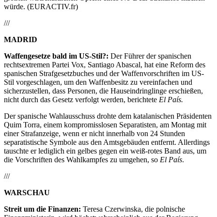
würde. (EURACTIV.fr)
///
MADRID
Waffengesetze bald im US-Stil?:
Der Führer der spanischen
rechtsextremen Partei Vox, Santiago Abascal, hat eine Reform des
spanischen Strafgesetzbuches und der Waffenvorschriften im US-
Stil vorgeschlagen, um den Waffenbesitz zu vereinfachen und
sicherzustellen, dass Personen, die Hauseindringlinge erschießen,
nicht durch das Gesetz verfolgt werden, berichtete
El País.
Der spanische Wahlausschuss drohte dem katalanischen Präsidenten
Quim Torra, einem kompromisslosen Separatisten, am Montag mit
einer Strafanzeige, wenn er nicht innerhalb von 24 Stunden
separatistische Symbole aus den Amtsgebäuden entfernt. Allerdings
tauschte er lediglich ein gelbes gegen ein weiß-rotes Band aus, um
die Vorschriften des Wahlkampfes zu umgehen, so
El País
.
///
WARSCHAU
Streit um die Finanzen:
Teresa Czerwinska, die polnische