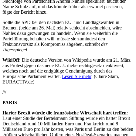
Nachfolge von Parteichefin Andrea Nahles spekuliert, taucht der
Name Schulz auf, und das könnte früher als erwartet passieren,
fügte der Bericht hinzu.
Sollte die SPD bei den nächsten EU- und Landtagswahlen in
Bremen (beide am 26. Mai) relativ schlecht abschneiden, wäre
Nahles dazu gezwungen zu handeln. Wenn sie weiterhin die
Parteiführung behalten will, müsste sie zumindest den
Fraktionsvorsitz als Kompromiss abgeben, schreibt
der
Tagesspiegel
.
WikiOff:
Die deutsche Version von Wikipedia wurde am 21. März
aus Protest gegen das neue EU-Urheberrechtsgesetz deaktiviert,
welches noch auf die endgültige Genehmigung durch das
Europäische Parlament wartet.
Lesen Sie mehr
. (Claire Stam,
EURACTIV.de)
///
PARIS
Harter Brexit würde die französische Wirtschaft hart treffen
:
Laut einer Studie der Bertelsmann-Stiftung würde ein harter Brexit
Deutschland rund 10 Milliarden Euro und Frankreich rund 8
Milliarden Euro pro Jahr kosten, was Paris und Berlin zu den beiden
größten wirtschaftlichen Opfern eines No-Deal-Szenarios machen