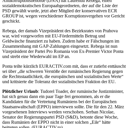
Antikorruptionsbehörde (DNA) hat Laurentiu Rebega, einen
sozialdemokratischen Europaabgeordneten, der auf die Liste der
PSD gewählt wurde, jetzt aber Mitglied der konservativen ECR
GROUP ist, wegen verschiedener Korruptionsvergehen vor Gericht
geschickt.
Rebega, der damals Vizepräsident des Bezirksrates von Prahova
war, wird vorgeworfen mit EU-Fördermitteln Betrug und
Geldwäsche finanziert zu haben. Zudem habe er Fälschungen im
Zusammenhang mit GAP-Zahlungen eingesetzt. Rebega ist nun
Vizepräsident der Partei Pro Romania von Ex-Premier Victor Ponta
und strebt eine Wiederwahl im EP an.
Ponta teilte kürzlich EURACTIV.com mit, dass er zutiefst enttäuscht
sei über „die schweren Verstöße der rumänischen Regierung gegen
die Rechtsstaatlichkeit, die europäischen und sozialistischen Werte“
und kritisierte die Toleranz der sozialistischen Fraktion der EU.
Plötzlicher Urlaub
: Tudorel Toader, der rumänische Justizminister,
hat sich genau dann ein paar Tage frei genommen, als er die
Kandidaten für die Vertretung Rumäniens bei der Europäischen
Staatsanwaltschaft (EPPO) interviewen sollte. Die für den 22. März
vorgesehenen Interviews werden verschoben. Serban Nicolae,
Senator der Regierungspartei PSD (S&D), betonte diese Woche,
dass Rumänien der EPPO nicht in einer solchen „Eile“ hätte
beitreten sollen. (EURACTIV.ro)