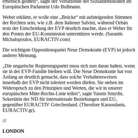
erheblich gelitten“, sagte der Vorsitzende der Sozialdemokraten im
Europäischen Parlament Udo Bullmann.
Weber erklärte, er wolle eine „Brücke“ mit aufsteigenden Stimmen
der Rechten sein, wie z.B. dem Italiener Salvini, während Orbán
trotz der Entscheidung der EVP deutlich machte, dass er Weber für
den Posten der EU-Kommission unterstützen werde. (Sarantis
Michalopoulos, EURACTIV.com)
Die wichtigste Oppositionspartei Neue Demokratie (EVP) ist jedoch
anderer Meinung.
„Die ungarische Regierungspartei muss sich nun daran halten, wenn
sie in der EVP-Familie bleiben will. Die Neue Demokratie hat von
Anfang an deutlich gemacht, dass solche Verhaltensweisen
innerhalb der EVP nicht toleriert werden dürfen. Sie stehen im
Widerspruch zu den Prinzipien und Werten, die wir in unserer
europäischen Mitte-Rechts-Linie teilen“, sagte Yannis Smyrlis,
Sekretärin der ND für internationale Beziehungen und EU,
gegenüber EURACTIV Griechenland. (Theodore Karaoulanis,
EURACTIV.gr).
///
LONDON