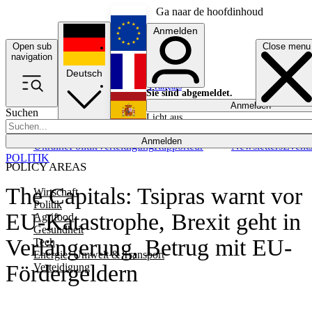
Ga naar de hoofdinhoud
Anmelden
Open sub
Close menu
English
navigation
Deutsch
Français
Sie sind abgemeldet.
Anmelden
Suchen
Licht aus
Español
Anmelden
Ukraine
Politik
Verteidigung
Rapporteur
Newsletters
Event
POLITIK
POLICY AREAS
The Capitals: Tsipras warnt vor
Wirtschaft
Politik
EU-Katastrophe, Brexit geht in
Agrifood
Gesundheit
Verlängerung, Betrug mit EU-
Tech
Energie, Umwelt & Transport
Fördergeldern
Verteidigung