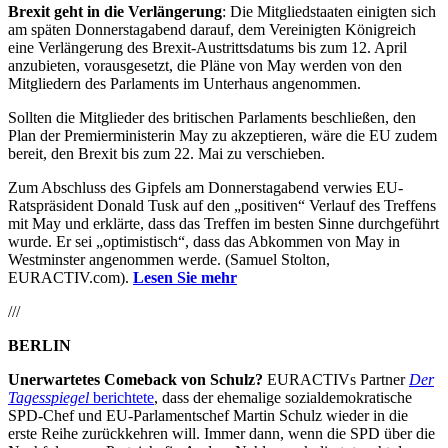
Brexit geht in die Verlängerung
: Die Mitgliedstaaten einigten sich
am späten Donnerstagabend darauf, dem Vereinigten Königreich
eine Verlängerung des Brexit-Austrittsdatums bis zum 12. April
anzubieten, vorausgesetzt, die Pläne von May werden von den
Mitgliedern des Parlaments im Unterhaus angenommen.
Sollten die Mitglieder des britischen Parlaments beschließen, den
Plan der Premierministerin May zu akzeptieren, wäre die EU zudem
bereit, den Brexit bis zum 22. Mai zu verschieben.
Zum Abschluss des Gipfels am Donnerstagabend verwies EU-
Ratspräsident Donald Tusk auf den „positiven“ Verlauf des Treffens
mit May und erklärte, dass das Treffen im besten Sinne durchgeführt
wurde. Er sei „optimistisch“, dass das Abkommen von May in
Westminster angenommen werde. (Samuel Stolton,
EURACTIV.com).
Lesen Sie mehr
///
BERLIN
Unerwartetes Comeback von Schulz?
EURACTIVs Partner
Der
Tagesspiegel
berichtete
, dass der ehemalige sozialdemokratische
SPD-Chef und EU-Parlamentschef Martin Schulz wieder in die
erste Reihe zurückkehren will. Immer dann, wenn die SPD über die