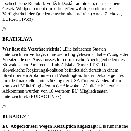
Tschechische Republik Vojtěch Dostál räumte ein, dass das neue
Gesetz Wikipedia nicht direkt betreffen würde, sondern die
Verfügbarkeit der Quellen einschränken würde. (Aneta Zachová,
EURACTIV.cz)
///
BRATISLAVA
Wer liest die Verträge richtig?
„Die baltischen Staaten
unterzeichnen Verträge, ohne sie richtig gelesen zu haben“, sagte der
Vorsitzende des Ausschusses für europäische Angelegenheiten des
Slowakischen Parlaments, Luboš Blaha (Smer, PES). Die
slowakische Regierungskoalition befindet sich derzeit in einem
Streit über ein Abkommen mit Washington. In der Debatte geht es
um die finanzielle Unterstützung der USA für den Wiederaufbau
von zwei Militärflughäfen in der Slowakei. Ähnliche bilaterale
Abkommen wurden von 18 weiteren EU-Mitgliedstaaten
unterzeichnet. (EURACTIV.sk)
///
BUKAREST
EU-Abgeordneter wegen Korruption angeklagt:
Die rumänische