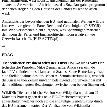
Finanzministerin, wird höchstwahrscheinlich aus der Regierung
austreten. Sie vertritt die Ansicht, dass das Sozialausgabenprogramm
der neuen Regierung den Haushalt des Landes zu sehr belasten
wird.
Angesichts der bevorstehenden EU- und nationalen Wahlen will die
konservativ regierende Partei Recht und Gerechtigkeit (PiS/ECR)
ihre Wahlversprechen nicht aufgeben, was Spannungen zwischen
dem Kern der Partei und finanzpolitischen Konservativen wie
Czerwinska schafft. (EURACTIV.pl)
///
PRAG
Tschechischer Präsident wirft der Türkei ISIS-Allianz vor:
Der
tschechische Präsident Miloš Zeman sagte, Ankara sei ein „de
facto“-Verbündeter des Islamischen Staates. Seine Bemerkung löste
eine Stellungnahme des türkischen Außenministeriums aus, wonach
die Aussage von Zeman unwahr, beleidigend und unvereinbar mit
den traditionell guten Beziehungen zwischen den beiden Staaten sei.
WikiOff:
Die tschechische Version von Wikipedia wurde am 21.
März aus Protest gegen das neue EU-Urheberrechtsgesetz
abgeschaltet, welches noch auf die endgültige Genehmigung durch
das EU-Parlament wartet. Der Vorsitzende von Wikimedia