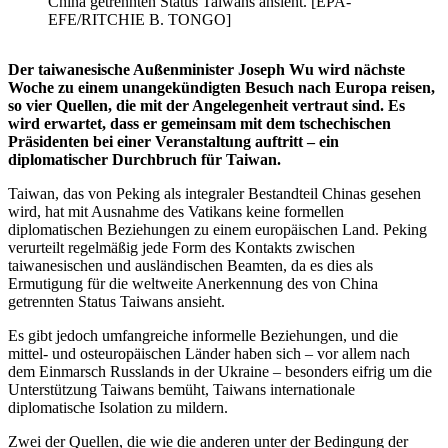
China getrennten Status Taiwans ansieht. [EPA-
EFE/RITCHIE B. TONGO]
Der taiwanesische Außenminister Joseph Wu wird nächste
Woche zu einem unangekündigten Besuch nach Europa reisen,
so vier Quellen, die mit der Angelegenheit vertraut sind. Es
wird erwartet, dass er gemeinsam mit dem tschechischen
Präsidenten bei einer Veranstaltung auftritt – ein
diplomatischer Durchbruch für Taiwan.
Taiwan, das von Peking als integraler Bestandteil Chinas gesehen
wird, hat mit Ausnahme des Vatikans keine formellen
diplomatischen Beziehungen zu einem europäischen Land. Peking
verurteilt regelmäßig jede Form des Kontakts zwischen
taiwanesischen und ausländischen Beamten, da es dies als
Ermutigung für die weltweite Anerkennung des von China
getrennten Status Taiwans ansieht.
Es gibt jedoch umfangreiche informelle Beziehungen, und die
mittel- und osteuropäischen Länder haben sich – vor allem nach
dem Einmarsch Russlands in der Ukraine – besonders eifrig um die
Unterstützung Taiwans bemüht, Taiwans internationale
diplomatische Isolation zu mildern.
Zwei der Quellen, die wie die anderen unter der Bedingung der