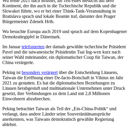
Wu reiste 2021 nach Brüssel, als Teil eines Besuchs auf dem
Kontinent, der ihn auch in die Tschechische Republik und die
Slowakei führte, wo er bei einer Think-Tank-Veranstaltung in
Bratislava sprach und lokale Beamte traf, darunter den Prager
Bürgermeister Zdenek Hrib.
Wu besuchte Europa auch 2019 und sprach auf dem Kopenhagener
Demokratiegipfel in Dänemark.
Im Januar
telefonierten
der damals gewählte tschechische Präsident
Pavel und die taiwanesische Präsidentin Tsai Ing-wen kurz nach
seiner Wahl miteinander, ein diplomatischer Coup für Taiwan, der
China verärgerte.
Peking ist
besonders verärgert
über die Entscheidung Litauens,
Taiwan die Eröffnung einer De-facto-Botschaft in Vilnius im Jahr
2021 zu gestatten. Es hat die diplomatischen Beziehungen zu
Litauen herabgestuft und multinationale Unternehmen unter Druck
gesetzt, ihre Verbindungen zu dem Land mit 2,8 Millionen
Einwohnern abzubrechen.
Peking betrachtet Taiwan als Teil der „Ein-China-Politik“ und
verlangt, dass andere Länder seine Souveränitätsansprüche
anerkennen, was Taiwans demokratisch gewählte Regierung
ablehnt.