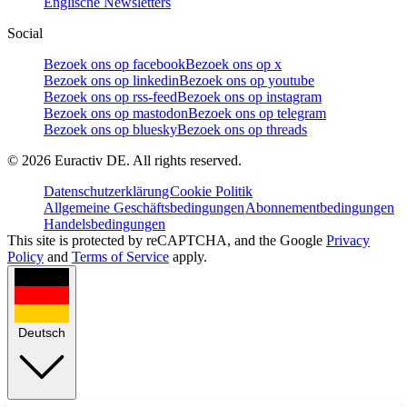
Englische Newsletters
Social
Bezoek ons op facebook
Bezoek ons op x
Bezoek ons op linkedin
Bezoek ons op youtube
Bezoek ons op rss-feed
Bezoek ons op instagram
Bezoek ons op mastodon
Bezoek ons op telegram
Bezoek ons op bluesky
Bezoek ons op threads
©
2026
Euractiv DE. All rights reserved.
Datenschutzerklärung
Cookie Politik
Allgemeine Geschäftsbedingungen
Abonnementbedingungen
Handelsbedingungen
This site is protected by reCAPTCHA, and the Google
Privacy
Policy
and
Terms of Service
apply.
Deutsch