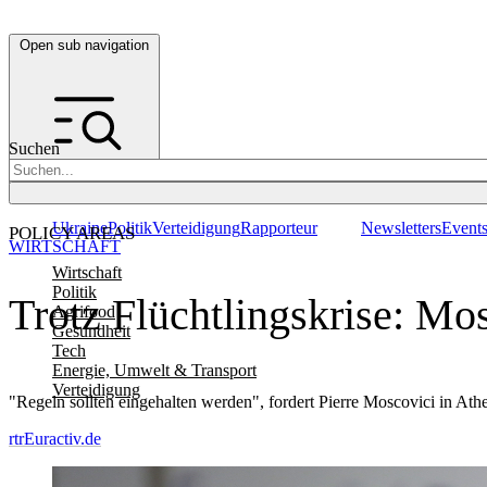
Open sub navigation
Suchen
Ukraine
Politik
Verteidigung
Rapporteur
Newsletters
Event
POLICY AREAS
WIRTSCHAFT
Wirtschaft
Politik
Trotz Flüchtlingskrise: Mo
Agrifood
Gesundheit
Tech
Energie, Umwelt & Transport
Verteidigung
"Regeln sollten eingehalten werden", fordert Pierre Moscovici in At
rtr
Euractiv.de