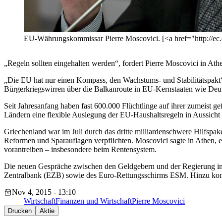
EU-Währungskommissar Pierre Moscovici. [<a href="http://ec
„Regeln sollten eingehalten werden“, fordert Pierre Moscovici in At
„Die EU hat nur einen Kompass, den Wachstums- und Stabilitätspakt“
Bürgerkriegswirren über die Balkanroute in EU-Kernstaaten wie Deut
Seit Jahresanfang haben fast 600.000 Flüchtlinge auf ihrer zumeist 
Ländern eine flexible Auslegung der EU-Haushaltsregeln in Aussicht g
Griechenland war im Juli durch das dritte milliardenschwere Hilfspak
Reformen und Sparauflagen verpflichten. Moscovici sagte in Athen, 
vorantreiben – insbesondere beim Rentensystem.
Die neuen Gespräche zwischen den Geldgebern und der Regierung in A
Zentralbank (EZB) sowie des Euro-Rettungsschirms ESM. Hinzu komm
Nov 4, 2015 - 13:10
Wirtschaft
Finanzen und Wirtschaft
Pierre Moscovici
Drucken
Aktie