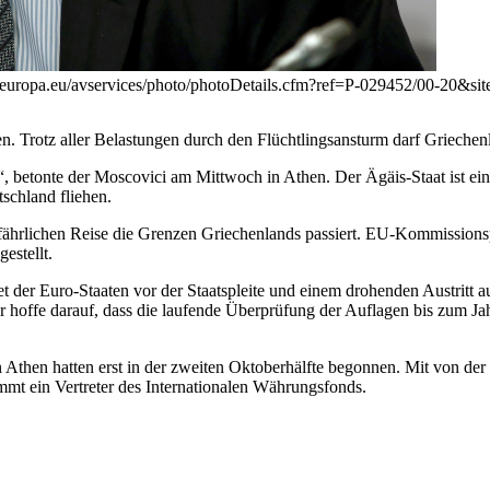
.europa.eu/avservices/photo/photoDetails.cfm?ref=P-029452/00-20&si
hen. Trotz aller Belastungen durch den Flüchtlingsansturm darf Griec
, betonte der Moscovici am Mittwoch in Athen. Der Ägäis-Staat ist ei
schland fliehen.
gefährlichen Reise die Grenzen Griechenlands passiert. EU-Kommissions
estellt.
et der Euro-Staaten vor der Staatspleite und einem drohenden Austritt
er hoffe darauf, dass die laufende Überprüfung der Auflagen bis zum 
then hatten erst in der zweiten Oktoberhälfte begonnen. Mit von der 
t ein Vertreter des Internationalen Währungsfonds.