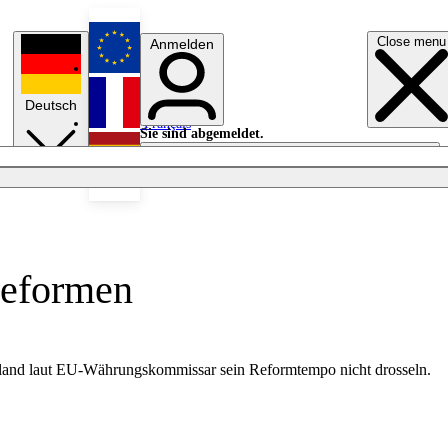
Close menu
Anmelden
English
Deutsch
Français
Sie sind abgemeldet.
Anmelden
Licht aus
Español
Reformen
henland laut EU-Währungskommissar sein Reformtempo nicht drosseln.