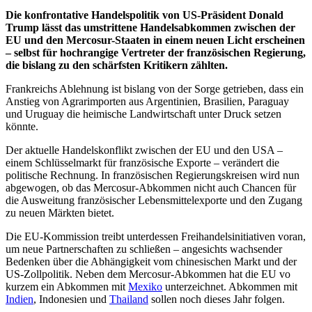
Die konfrontative Handelspolitik von US-Präsident Donald
Trump lässt das umstrittene Handelsabkommen zwischen der
EU und den Mercosur-Staaten in einem neuen Licht erscheinen
– selbst für hochrangige Vertreter der französischen Regierung,
die bislang zu den schärfsten Kritikern zählten.
Frankreichs Ablehnung ist bislang von der Sorge getrieben, dass ein
Anstieg von Agrarimporten aus Argentinien, Brasilien, Paraguay
und Uruguay die heimische Landwirtschaft unter Druck setzen
könnte.
Der aktuelle Handelskonflikt zwischen der EU und den USA –
einem Schlüsselmarkt für französische Exporte – verändert die
politische Rechnung. In französischen Regierungskreisen wird nun
abgewogen, ob das Mercosur-Abkommen nicht auch Chancen für
die Ausweitung französischer Lebensmittelexporte und den Zugang
zu neuen Märkten bietet.
Die EU-Kommission treibt unterdessen Freihandelsinitiativen voran,
um neue Partnerschaften zu schließen – angesichts wachsender
Bedenken über die Abhängigkeit vom chinesischen Markt und der
US-Zollpolitik. Neben dem Mercosur-Abkommen hat die EU vo
kurzem ein Abkommen mit
Mexiko
unterzeichnet. Abkommen mit
Indien
, Indonesien und
Thailand
sollen noch dieses Jahr folgen.