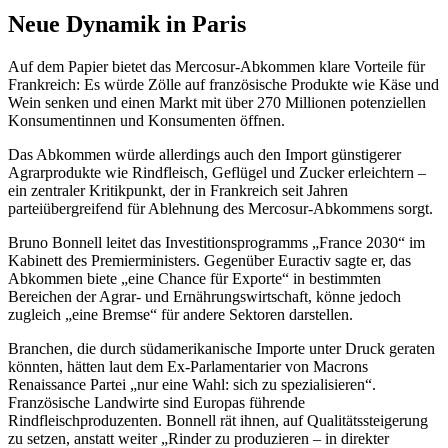
Neue Dynamik in Paris
Auf dem Papier bietet das Mercosur-Abkommen klare Vorteile für
Frankreich: Es würde Zölle auf französische Produkte wie Käse und
Wein senken und einen Markt mit über 270 Millionen potenziellen
Konsumentinnen und Konsumenten öffnen.
Das Abkommen würde allerdings auch den Import günstigerer
Agrarprodukte wie Rindfleisch, Geflügel und Zucker erleichtern –
ein zentraler Kritikpunkt, der in Frankreich seit Jahren
parteiübergreifend für Ablehnung des Mercosur-Abkommens sorgt.
Bruno Bonnell leitet das Investitionsprogramms „France 2030“ im
Kabinett des Premierministers. Gegenüber Euractiv sagte er, das
Abkommen biete „eine Chance für Exporte“ in bestimmten
Bereichen der Agrar- und Ernährungswirtschaft, könne jedoch
zugleich „eine Bremse“ für andere Sektoren darstellen.
Branchen, die durch südamerikanische Importe unter Druck geraten
könnten, hätten laut dem Ex-Parlamentarier von Macrons
Renaissance Partei „nur eine Wahl: sich zu spezialisieren“.
Französische Landwirte sind Europas führende
Rindfleischproduzenten. Bonnell rät ihnen, auf Qualitätssteigerung
zu setzen, anstatt weiter „Rinder zu produzieren – in direkter