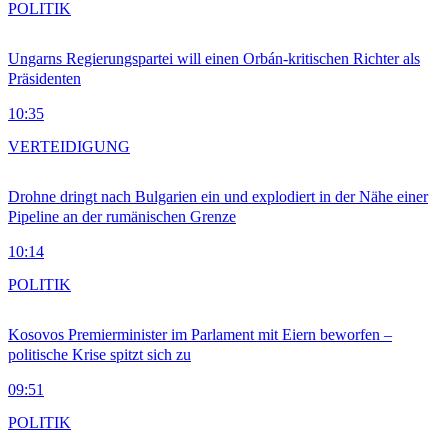
POLITIK
Ungarns Regierungspartei will einen Orbán-kritischen Richter als
Präsidenten
10:35
VERTEIDIGUNG
Drohne dringt nach Bulgarien ein und explodiert in der Nähe einer
Pipeline an der rumänischen Grenze
10:14
POLITIK
Kosovos Premierminister im Parlament mit Eiern beworfen –
politische Krise spitzt sich zu
09:51
POLITIK