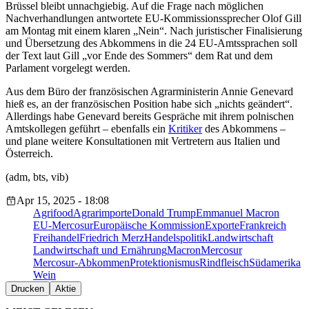
Brüssel bleibt unnachgiebig. Auf die Frage nach möglichen
Nachverhandlungen antwortete EU-Kommissionssprecher Olof Gill
am Montag mit einem klaren „Nein“. Nach juristischer Finalisierung
und Übersetzung des Abkommens in die 24 EU-Amtssprachen soll
der Text laut Gill „vor Ende des Sommers“ dem Rat und dem
Parlament vorgelegt werden.
Aus dem Büro der französischen Agrarministerin Annie Genevard
hieß es, an der französischen Position habe sich „nichts geändert“.
Allerdings habe Genevard bereits Gespräche mit ihrem polnischen
Amtskollegen geführt – ebenfalls ein
Kritiker
des Abkommens –
und plane weitere Konsultationen mit Vertretern aus Italien und
Österreich.
(adm, bts, vib)
Apr 15, 2025 - 18:08
Agrifood
Agrarimporte
Donald Trump
Emmanuel Macron
EU-Mercosur
Europäische Kommission
Exporte
Frankreich
Freihandel
Friedrich Merz
Handelspolitik
Landwirtschaft
Landwirtschaft und Ernährung
Macron
Mercosur
Mercosur-Abkommen
Protektionismus
Rindfleisch
Südamerika
Wein
Drucken
Aktie