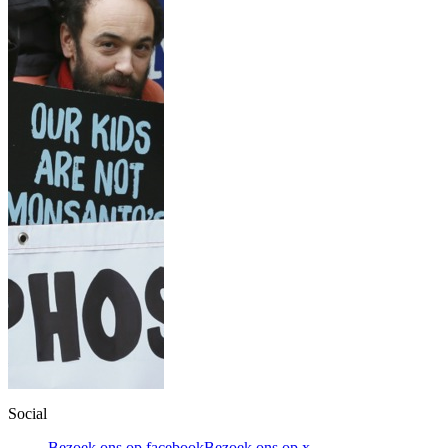
Social
Bezoek ons op facebook
Bezoek ons op x