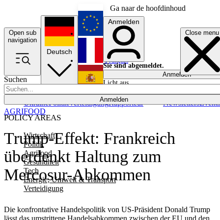
Ga naar de hoofdinhoud
Anmelden
Open sub
Close menu
English
navigation
Deutsch
Français
Sie sind abgemeldet.
Anmelden
Suchen
Licht aus
Español
Anmelden
Ukraine
Politik
Verteidigung
Rapporteur
Newsletters
Event
AGRIFOOD
POLICY AREAS
Trump-Effekt: Frankreich
Wirtschaft
Politik
überdenkt Haltung zum
Agrifood
Gesundheit
Mercosur-Abkommen
Tech
Energie, Umwelt & Transport
Verteidigung
Die konfrontative Handelspolitik von US-Präsident Donald Trump
lässt das umstrittene Handelsabkommen zwischen der EU und den