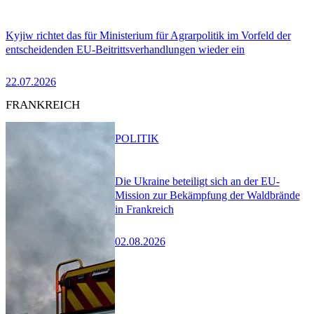
Kyjiw richtet das für Ministerium für Agrarpolitik im Vorfeld der
entscheidenden EU-Beitrittsverhandlungen wieder ein
22.07.2026
FRANKREICH
POLITIK
Die Ukraine beteiligt sich an der EU-
Mission zur Bekämpfung der Waldbrände
in Frankreich
02.08.2026